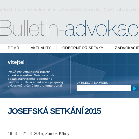
oficiální stránky odborného právnického časopisu české advokacie
DOMŮ
AKTUALITY
ODBORNÉ PŘÍSPĚVKY
Z ADVOKACI
vítejte!
Právě jste vstoupili na Bulletin
advokacie online. Naleznete zde
obsah stavovského odborného
časopisu Bulletin advokacie i příspěvky
VYHLEDAT NA WEBU
exklusivně určené jen pro tento portál.
JOSEFSKÁ SETKÁNÍ 2015
19. 3. – 21. 3. 2015, Zámek Křtiny