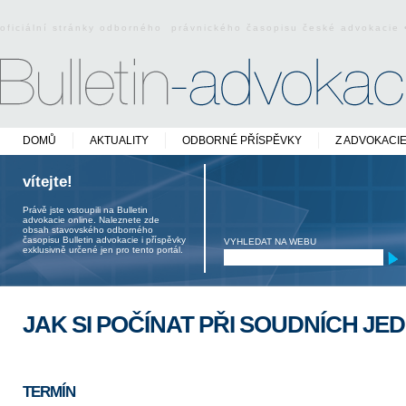
oficiální stránky odborného právnického časopisu české advokacie
DOMŮ
AKTUALITY
ODBORNÉ PŘÍSPĚVKY
Z ADVOKACI
vítejte!
Právě jste vstoupili na Bulletin
advokacie online. Naleznete zde
obsah stavovského odborného
časopisu Bulletin advokacie i příspěvky
VYHLEDAT NA WEBU
exklusivně určené jen pro tento portál.
JAK SI POČÍNAT PŘI SOUDNÍCH JE
TERMÍN