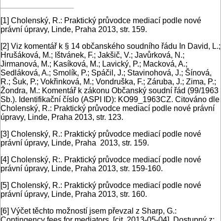
[1]
Cholenský, R.: Praktický průvodce mediací podle nové
právní úpravy, Linde, Praha 2013, str. 159.
[2]
Viz komentář k § 14 občanského soudního řádu In David, L.;
Hrušáková, M.; Ištvánek, F.; Jakšič, V.; Javůrková, N.;
Jirmanová, M.; Kasíková, M.; Lavický, P.; Macková, A.;
Sedláková, A.; Smolík, P.; Spáčil, J.; Stavinohová, J.; Šínová,
R.; Šuk, P.; Vokřinková, M.; Vondruška, F.; Záruba, J.; Zima, P.;
Žondra, M.: Komentář k zákonu Občanský soudní řád (99/1963
Sb.). Identifikační číslo (ASPI ID): KO99_1963CZ. Citováno dle
Cholenský, R.: Praktický průvodce mediací podle nové právní
úpravy, Linde, Praha 2013, str. 123.
[3]
Cholenský, R.: Praktický průvodce mediací podle nové
právní úpravy, Linde, Praha 2013, str. 159.
[4]
Cholenský, R:. Praktický průvodce mediací podle nové
právní úpravy, Linde, Praha 2013, str. 159-160.
[5]
Cholenský, R.: Praktický průvodce mediací podle nové
právní úpravy, Linde, Praha 2013, str. 160.
[6]
Výčet těchto možností jsem převzal z Sharp, G.:
Contingency fees for mediators. [cit. 2013-05-04]. Dostupný z: