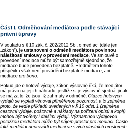
Část I. Odměňování mediátora podle stávající
právní úpravy
V souladu s § 10 zák. č. 202/2012 Sb., o mediaci (dále jen
„zákon“), je
ustanovení o odměně mediátora povinnou
náležitostí smlouvy o provedení mediace
. Ve smlouvě o
provedení mediace může být samozřejmě sjednáno, že
mediace bude provedena bezplatně. Předmětem tohoto
příspěvku však není provádění bezplatné mediace, ani
mediace
pro bono
.
Pokud jde o hotové výdaje, zákon výslovně říká, že mediátor
má právo na jejich náhradu, jestliže si je výslovně sjedná, jinak
se má za to, že jsou již zahrnuty v odměně.
Otázce hotových
výdajů se vyplatí věnovat přiměřenou pozornost, a to zejména
proto, že vedle příkladů uvedených v § 10 odst. 1 (zejména
cestovní výdaje, poštovné a náklady na pořízení opisů a kopií)
mohou být tvořeny i dalšími výdaji. Významnou výdajovou
položkou mediátora může být nájem prostor pro mediaci. Často
totiž mediátor neprovádí mediaci ve svých vlastních prostorech,