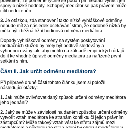
pravidlem, že poměrně rychle se podaří při mediaci vyřešit jen
spory o nízké hodnoty. Schopný mediátor se pak právem může
cítit nedoceněn.
3.
Je otázkou, zda stanovení takto nízké vyhláškové odměny
nebude mít za následek očekávání stran, že obdobně nízká by
měla být i běžná tržní hodinová odměna mediátora.
Dopady vyhláškové odměny na systém poskytování
mediačních služeb by měly být bedlivě sledovány a
vyhodnocovány tak, aby mohlo na základě empirických údajů
dojít ke vhodné úpravě odměny mediátora za nařízené první
setkání s ním.
Část II. Jak určit odměnu mediátora?
Při přípravě druhé části tohoto článku jsem si položil
následující otázky:
1. Jak může ovlivňovat daný způsob určení odměny mediátora
jeho jednání?
2. Jaký se může v závislosti na daném způsobu určení odměny
vytvořit vztah mediátora ke stranám konfliktu či jejich právním
zástupcům? Může takový vztah vést ke střetu zájmů mezi
mediátorem a některou ze stran, který by ohrozil mediátorovu