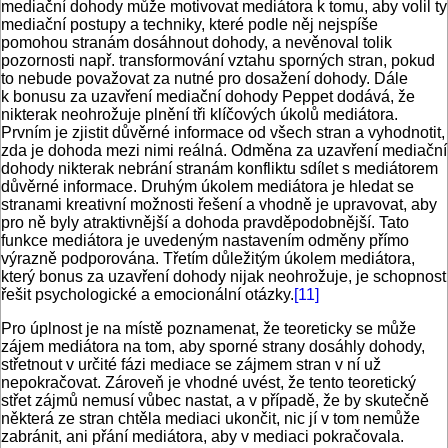
mediační dohody může motivovat mediátora k tomu, aby volil ty
mediační postupy a techniky, které podle něj nejspíše
pomohou stranám dosáhnout dohody, a nevěnoval tolik
pozornosti např. transformování vztahu sporných stran, pokud
to nebude považovat za nutné pro dosažení dohody. Dále
k bonusu za uzavření mediační dohody Peppet dodává, že
nikterak neohrožuje plnění tři klíčových úkolů mediátora.
Prvním je zjistit důvěrné informace od všech stran a vyhodnotit,
zda je dohoda mezi nimi reálná. Odměna za uzavření mediační
dohody nikterak nebrání stranám konfliktu sdílet s mediátorem
důvěrné informace. Druhým úkolem mediátora je hledat se
stranami kreativní možnosti řešení a vhodně je upravovat, aby
pro ně byly atraktivnější a dohoda pravděpodobnější. Tato
funkce mediátora je uvedeným nastavením odměny přímo
výrazně podporována. Třetím důležitým úkolem mediátora,
který bonus za uzavření dohody nijak neohrožuje, je schopnost
řešit psychologické a emocionální otázky.
[11]
Pro úplnost je na místě poznamenat, že teoreticky se může
zájem mediátora na tom, aby sporné strany dosáhly dohody,
střetnout v určité fázi mediace se zájmem stran v ní už
nepokračovat. Zároveň je vhodné uvést, že tento teoretický
střet zájmů nemusí vůbec nastat, a v případě, že by skutečně
některá ze stran chtěla mediaci ukončit, nic jí v tom nemůže
zabránit, ani přání mediátora, aby v mediaci pokračovala.