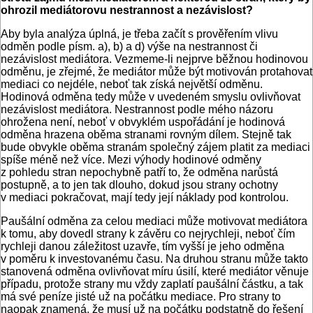
ohrozil mediátorovu nestrannost a nezávislost?
Aby byla analýza úplná, je třeba začít s prověřením vlivu
odměn podle písm. a), b) a d) výše na nestrannost či
nezávislost mediátora. Vezmeme-li nejprve běžnou hodinovou
odměnu, je zřejmé, že mediátor může být motivován protahovat
mediaci co nejdéle, neboť tak získá největší odměnu.
Hodinová odměna tedy může v uvedeném smyslu ovlivňovat
nezávislost mediátora. Nestrannost podle mého názoru
ohrožena není, neboť v obvyklém uspořádání je hodinová
odměna hrazena oběma stranami rovným dílem. Stejně tak
bude obvykle oběma stranám společný zájem platit za mediaci
spíše méně než více. Mezi výhody hodinové odměny
z pohledu stran nepochybně patří to, že odměna narůstá
postupně, a to jen tak dlouho, dokud jsou strany ochotny
v mediaci pokračovat, mají tedy její náklady pod kontrolou.
Paušální odměna za celou mediaci může motivovat mediátora
k tomu, aby dovedl strany k závěru co nejrychleji, neboť čím
rychleji danou záležitost uzavře, tím vyšší je jeho odměna
v poměru k investovanému času. Na druhou stranu může takto
stanovená odměna ovlivňovat míru úsilí, které mediátor věnuje
případu, protože strany mu vždy zaplatí paušální částku, a tak
má své peníze jisté už na počátku mediace. Pro strany to
naopak znamená, že musí už na počátku podstatně do řešení