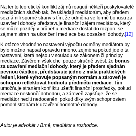
Na tento teoretický konflikt zájmů reagují někteří poskytovatelé
mediačních služeb tak, že ukládají mediátorům, aby předem
seznámili sporné strany s tím, že odměna ve formě bonusu za
uzavření dohody představuje finanční zájem mediátora, který
se může později v průběhu mediace dostat do rozporu se
zájmem stran na ukončení mediace bez dosažení dohody.
[12]
K otázce vhodného nastavení výpočtu odměny mediátora by
bylo možno napsat opravdu mnoho, zejména pokud jde o ta
nastavení, která nejsou v souladu se zákonem či principy
mediace. Závěrem však chci pouze stručně uvést, že
bonus
za uzavření mediační dohody, který je předem sjednán
pevnou částkou, představuje jedno z mála praktických
řešení, které vyhovuje popsaným normám a zároveň je
schopno reflektovat hodnotu předmětu mediace.
Tím
umožňuje stranám konfliktu ušetřit finanční prostředky, pokud
mediace neskončí dohodou, a zároveň zajišťuje, že se
mediátor necítí nedoceněn, pokud díky svým schopnostem
pomohl stranám k uzavření hodnotné dohody.
Autor je advokát v Brně, mediátor a rozhodce.