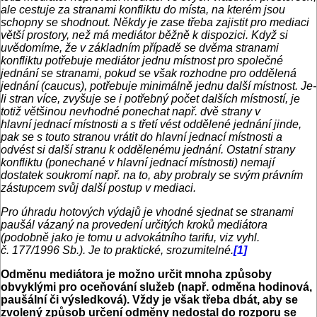
ale cestuje za stranami konfliktu do místa, na kterém jsou
schopny se shodnout. Někdy je zase třeba zajistit pro mediaci
větší prostory, než má mediátor běžně k dispozici. Když si
uvědomíme, že v základním případě se dvěma stranami
konfliktu potřebuje mediátor jednu místnost pro společné
jednání se stranami, pokud se však rozhodne pro oddělená
jednání (caucus), potřebuje minimálně jednu další místnost. Je-
li stran více, zvyšuje se i potřebný počet dalších místností, je
totiž většinou nevhodné ponechat např. dvě strany v
hlavní jednací místnosti a s třetí vést oddělené jednání jinde,
pak se s touto stranou vrátit do hlavní jednací místnosti a
odvést si další stranu k oddělenému jednání. Ostatní strany
konfliktu (ponechané v hlavní jednací místnosti) nemají
dostatek soukromí např. na to, aby probraly se svým právním
zástupcem svůj další postup v mediaci.
Pro úhradu hotových výdajů je vhodné sjednat se stranami
paušál vázaný na provedení určitých kroků mediátora
(podobně jako je tomu u advokátního tarifu, viz vyhl.
č. 177/1996 Sb.). Je to praktické, srozumitelné.
[1]
Odměnu mediátora je možno určit mnoha způsoby
obvyklými pro oceňování služeb (např. odměna hodinová,
paušální či výsledková). Vždy je však třeba dbát, aby se
zvolený způsob určení odměny nedostal do rozporu se