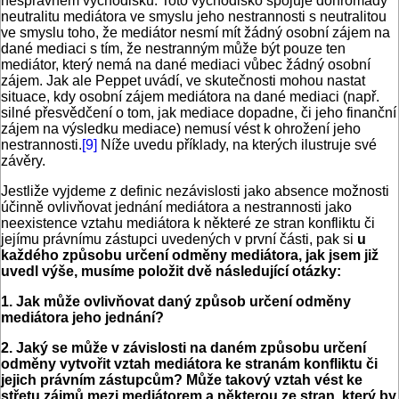
nesprávném východisku. Toto východisko spojuje dohromady
neutralitu mediátora ve smyslu jeho nestrannosti s neutralitou
ve smyslu toho, že mediátor nesmí mít žádný osobní zájem na
dané mediaci s tím, že nestranným může být pouze ten
mediátor, který nemá na dané mediaci vůbec žádný osobní
zájem. Jak ale Peppet uvádí, ve skutečnosti mohou nastat
situace, kdy osobní zájem mediátora na dané mediaci (např.
silné přesvědčení o tom, jak mediace dopadne, či jeho finanční
zájem na výsledku mediace) nemusí vést k ohrožení jeho
nestrannosti.
[9]
Níže uvedu příklady, na kterých ilustruje své
závěry.
Jestliže vyjdeme z definic nezávislosti jako absence možnosti
účinně ovlivňovat jednání mediátora a nestrannosti jako
neexistence vztahu mediátora k některé ze stran konfliktu či
jejímu právnímu zástupci uvedených v první části, pak si
u
každého způsobu určení odměny mediátora, jak jsem již
uvedl výše, musíme položit dvě následující otázky:
1. Jak může ovlivňovat daný způsob určení odměny
mediátora jeho jednání?
2. Jaký se může v závislosti na daném způsobu určení
odměny vytvořit vztah mediátora ke stranám konfliktu či
jejich právním zástupcům? Může takový vztah vést ke
střetu zájmů mezi mediátorem a některou ze stran, který by