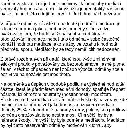
sporu investovat, což je bude motivovat k tomu, aby mediaci
věnovaly hodně času a úsilí, když už si ji předplatily. Většinou
by se jim nechtělo odejít po prvních třech hodinách nezdaru.
V případě odměny závislé na hodnotě předmětu mediace je
situace obdobná jako u hodinové odměny s tím, že lze
uvažovat o tom, že bude snížena snaha mediátora o
prodlužování mediace, neboť tato odměna v sobě částečně
odráží i hodnotu mediace jako služby ve vztahu k hodnotě
předmětu sporu. Mediátor by se tedy neměl cítit nedoceněn.
Z právě rozebraných příkladů, které jsou výše zmíněnými
etickými pravidly považovány za bezproblémové, jasně plyne,
že ani v těchto případech není způsob výpočtu odměny zcela
bez vlivu na nezávislost mediátora.
Na odměně za úspěch v podobě podílu na výsledné hodnotě/
částce, která je předmětem mediační dohody, spatřuje Peppet
následující ohrožení neutrality (nestrannosti) mediátora.
Představíme-li si mediaci ve věci náhrady škody na zdraví, kde
by měl mediátor obdržet jako bonus za uzavření mediační
dohody 25 % z dohodnuté náhrady škody, pak by tato podílová
odměna ohrožovala jeho nestrannost. Čím větší by byla
náhrada škody, tím vyšší by byla odměna mediátora. Mediátor
by byl tímto nastavením odměny motivován k tomu, aby