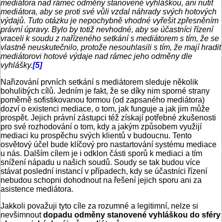
mediátora nad rámec odměny stanovené vyhláškou, ani nutit
mediátora, aby se proti své vůli vzdal náhrady svých hotových
výdajů. Tuto otázku je nepochybně vhodné vyřešit zpřesněním
právní úpravy. Bylo by totiž nevhodné, aby se účastníci řízení
vraceli k soudu z nařízeného setkání s mediátorem s tím, že se
vlastně neuskutečnilo, protože nesouhlasili s tím, že mají hradit
mediátorovi hotové výdaje nad rámec jeho odměny dle
vyhlášky.
[5]
Nařizování prvních setkání s mediátorem sleduje několik
bohulibých cílů. Jedním je fakt, že se díky nim sporné strany
poměrně sofistikovanou formou (od zapsaného mediátora)
dozví o existenci mediace, o tom, jak funguje a jak jim může
prospět. Jejich právní zástupci též získají potřebné zkušenosti
pro své rozhodování o tom, kdy a jakým způsobem využijí
mediaci ku prospěchu svých klientů v budoucnu. Tento
osvětový účel bude klíčový pro nastartování systému mediace
u nás. Dalším cílem je i odklon části sporů k mediaci a tím
snížení nápadu u našich soudů. Soudy se tak budou více
stávat poslední instancí v případech, kdy se účastníci řízení
nebudou schopni dohodnout na řešení jejich sporu ani za
asistence mediátora.
Jakkoli považuji tyto cíle za rozumné a legitimní, nelze si
nevšimnout
dopadu odměny stanovené vyhláškou do sféry