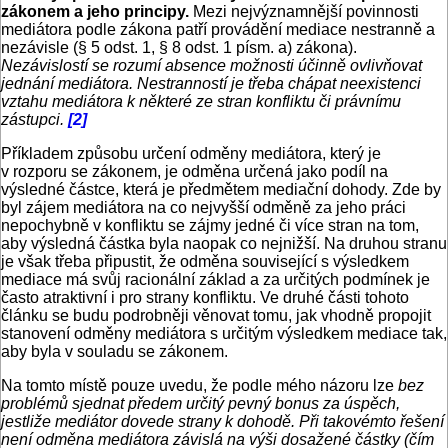
zákonem a jeho principy.
Mezi nejvýznamnější povinnosti
mediátora podle zákona patří provádění mediace nestranně a
nezávisle (§ 5 odst. 1, § 8 odst. 1 písm. a) zákona).
Nezávislostí se rozumí absence možnosti účinně ovlivňovat
jednání mediátora. Nestranností je třeba chápat neexistenci
vztahu mediátora k některé ze stran konfliktu či právnímu
zástupci.
[2]
Příkladem způsobu určení odměny mediátora, který je
v rozporu se zákonem, je odměna určená jako podíl na
výsledné částce, která je předmětem mediační dohody. Zde by
byl zájem mediátora na co nejvyšší odměně za jeho práci
nepochybně v konfliktu se zájmy jedné či více stran na tom,
aby výsledná částka byla naopak co nejnižší. Na druhou stranu
je však třeba připustit, že odměna související s výsledkem
mediace má svůj racionální základ a za určitých podmínek je
často atraktivní i pro strany konfliktu. Ve druhé části tohoto
článku se budu podrobněji věnovat tomu, jak vhodně propojit
stanovení odměny mediátora s určitým výsledkem mediace tak,
aby byla v souladu se zákonem.
Na tomto místě pouze uvedu, že podle mého názoru lze
bez
problémů sjednat předem určitý pevný bonus za úspěch,
jestliže mediátor dovede strany k dohodě. Při takovémto řešení
není odměna mediátora závislá na výši dosažené částky (čím