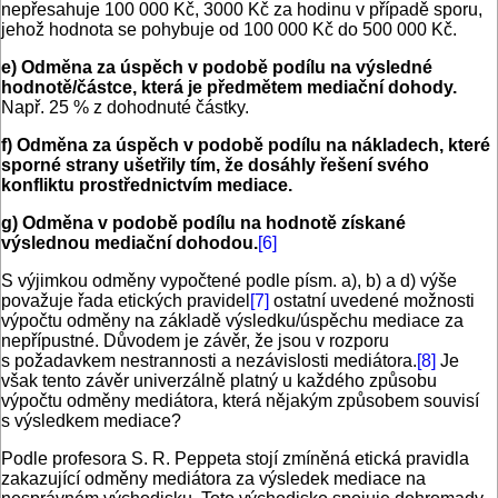
nepřesahuje 100 000 Kč, 3000 Kč za hodinu v případě sporu,
jehož hodnota se pohybuje od 100 000 Kč do 500 000 Kč.
e)
Odměna za úspěch v podobě podílu na výsledné
hodnotě/částce, která je předmětem mediační dohody.
Např. 25 % z dohodnuté částky.
f)
Odměna za úspěch v podobě podílu na nákladech, které
sporné strany ušetřily tím, že dosáhly řešení svého
konfliktu prostřednictvím mediace.
g) Odměna v podobě podílu na hodnotě získané
výslednou mediační dohodou.
[6]
S výjimkou odměny vypočtené podle písm. a), b) a d) výše
považuje řada etických pravidel
[7]
ostatní uvedené možnosti
výpočtu odměny na základě výsledku/úspěchu mediace za
nepřípustné. Důvodem je závěr, že jsou v rozporu
s požadavkem nestrannosti a nezávislosti mediátora.
[8]
Je
však tento závěr univerzálně platný u každého způsobu
výpočtu odměny mediátora, která nějakým způsobem souvisí
s výsledkem mediace?
Podle profesora S. R. Peppeta stojí zmíněná etická pravidla
zakazující odměny mediátora za výsledek mediace na