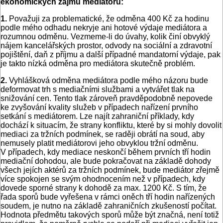
ekonomických zájmů mediátorů:
1.
Považuji za problematické, že odměna 400 Kč za hodinu
podle mého odhadu nekryje ani hotové výdaje mediátora a
rozumnou odměnu. Vezmeme-li do úvahy, kolik činí obvyklý
nájem kancelářských prostor, odvody na sociální a zdravotní
pojištění, daň z příjmu a další případné mandatorní výdaje, pak
je takto nízká odměna pro mediátora skutečně problém.
2.
Vyhlášková odměna mediátora podle mého názoru bude
deformovat trh s mediačními službami a vytvářet tlak na
snižování cen. Tento tlak zároveň pravděpodobně nepovede
ke zvyšování kvality služeb v případech nařízení prvního
setkání s mediátorem. Lze najít zahraniční příklady, kdy
dochází k situacím, že strany konfliktu, které by si mohly dovolit
mediaci za tržních podmínek, se raději obrátí na soud, aby
nemusely platit mediátorovi jeho obvyklou tržní odměnu.
V případech, kdy mediace neskončí během prvních tří hodin
mediační dohodou, ale bude pokračovat na základě dohody
všech jejích aktérů za tržních podmínek, bude mediátor zřejmě
více spokojen se svým ohodnocením než v případech, kdy
dovede sporné strany k dohodě za max. 1200 Kč. S tím, že
řada sporů bude vyřešena v rámci oněch tří hodin nařízených
soudem, je nutno na základě zahraničních zkušeností počítat.
Hodnota předmětu takových sporů může být značná, není totiž