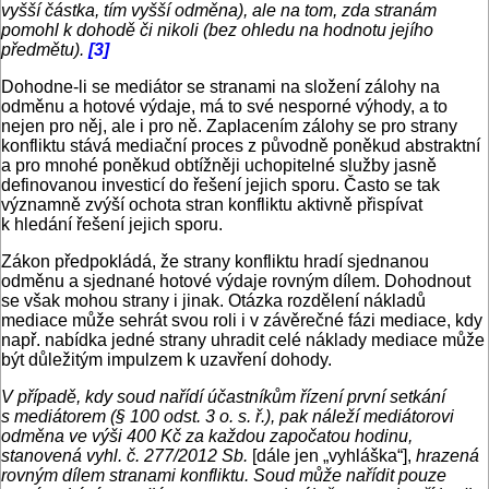
vyšší částka, tím vyšší odměna), ale na tom, zda stranám
pomohl k dohodě či nikoli (bez ohledu na hodnotu jejího
předmětu).
[3]
Dohodne-li se mediátor se stranami na složení zálohy na
odměnu a hotové výdaje, má to své nesporné výhody, a to
nejen pro něj, ale i pro ně. Zaplacením zálohy se pro strany
konfliktu stává mediační proces z původně poněkud abstraktní
a pro mnohé poněkud obtížněji uchopitelné služby jasně
definovanou investicí do řešení jejich sporu. Často se tak
významně zvýší ochota stran konfliktu aktivně přispívat
k hledání řešení jejich sporu.
Zákon předpokládá, že strany konfliktu hradí sjednanou
odměnu a sjednané hotové výdaje rovným dílem. Dohodnout
se však mohou strany i jinak. Otázka rozdělení nákladů
mediace může sehrát svou roli i v závěrečné fázi mediace, kdy
např. nabídka jedné strany uhradit celé náklady mediace může
být důležitým impulzem k uzavření dohody.
V případě, kdy soud nařídí účastníkům řízení první setkání
s mediátorem (§ 100 odst. 3 o. s. ř.), pak náleží mediátorovi
odměna ve výši 400 Kč za každou započatou hodinu,
stanovená vyhl. č. 277/2012 Sb.
[dále jen „vyhláška“],
hrazená
rovným dílem stranami konfliktu. Soud může nařídit pouze