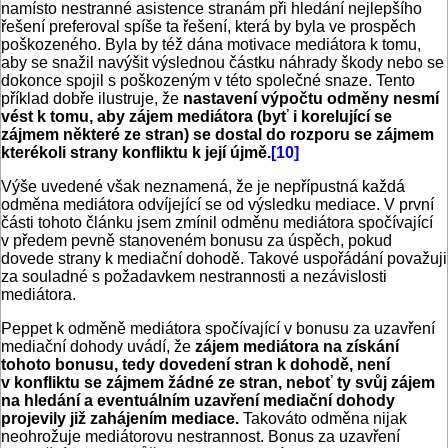
namísto nestranné asistence stranám při hledání nejlepšího
řešení preferoval spíše ta řešení, která by byla ve prospěch
poškozeného. Byla by též dána motivace mediátora k tomu,
aby se snažil navýšit výslednou částku náhrady škody nebo se
dokonce spojil s poškozeným v této společné snaze. Tento
příklad dobře ilustruje, že
nastavení výpočtu odměny nesmí
vést k tomu, aby zájem mediátora (byť i korelující se
zájmem některé ze stran) se dostal do rozporu se zájmem
kterékoli strany konfliktu k její újmě.
[10]
Výše uvedené však neznamená, že je nepřípustná každá
odměna mediátora odvíjející se od výsledku mediace. V první
části tohoto článku jsem zmínil odměnu mediátora spočívající
v předem pevně stanoveném bonusu za úspěch, pokud
dovede strany k mediační dohodě. Takové uspořádání považuji
za souladné s požadavkem nestrannosti a nezávislosti
mediátora.
Peppet k odměně mediátora spočívající v bonusu za uzavření
mediační dohody uvádí, že
zájem mediátora na získání
tohoto bonusu, tedy dovedení stran k dohodě, není
v konfliktu se zájmem žádné ze stran, neboť ty svůj zájem
na hledání a eventuálním uzavření mediační dohody
projevily již zahájením mediace.
Takováto odměna nijak
neohrožuje mediátorovu nestrannost. Bonus za uzavření