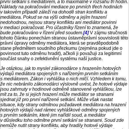
první setkání s mediátorem, a to maximálně v rozsahu tří hodin.
Náklady na pokračování mediace po prvních třech hodinách
v takovém případě záleží na dohodě stran konfliktu a
mediátora. Pokud se na výši odměny a jejím hrazení
nedohodnou, nejsou strany konfliktu ani mediátor povinni
v mediaci pokračovat. Pro účastníky řízení to znamená, že
bude pokračováno v řízení před soudem.
[4]
V zájmu stručnosti
tohoto článku ponechám stranou ústavněprávní souvislosti této
právní úpravy odměny mediátora, která se pravděpodobně
stane předmětem soudního přezkumu (zejména pokud jde o
povinnost tuto odměnu hradit), ačkoli ji považuji za legitimní
součást snahy o zefektivnění systému naší justice.
Je otázkou, jak to myslel zákonodárce s hrazením hotových
výdajů mediátora spojených s nařízeným prvním setkáním
s mediátorem. Zákon i vyhláška o nich mlčí. Vzhledem k tomu,
že nic nebránilo zákonodárci výslovně uvést, že hotové výdaje
jsou zahrnuty v hodinové odměně stanovené vyhláškou, lze
mít za to, že si jejich hrazení může mediátor se stranami
sjednat již pro první nařízené setkání. Může však nastat
situace, kdy strany odmítnou požadavek mediátora na hrazení
hotových výdajů nad rámec vyhláškové odměny spojených
s prvním setkáním, které jim nařídil soud, a mediátor
v důsledku toho odmítne první setkání se stranami. Soud zde
nemůže nutit strany konfliktu, aby hradily hotové výdaje