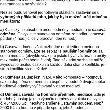
nestrannost a nezávislost?
Než se budu věnovat jednotlivým otázkám, zastavím se u
vybraných příkladů toho, jak by bylo možné určit odměnu
mediátora:
a)
Klasickým způsobem určení odměny mediátora je
časová
odměna
. Obvykle je stanovena odměna za hodinu, pracovní
půlden (4 hod.) či celý pracovní den (8 hod.).
b)
Časová odměna však rozhodně není jedinou metodou
stanovení odměny. Lze se setkat i s
paušální odměnou
za
celou mediaci (obvykle však pro jistotu bývá vázána na určitý
maximální počet hodin či dní). Tato základní sazba se může
zvyšovat o určitou částku za každou další stranu konfliktu, je-li
stran konfliktu více než dvě.
c)
Odměna za úspěch.
Např. v této kombinaci – hodinová
sazba doplněná odměnou za úspěch v podobě dvojnásobku
hodinové odměny vyúčtované v dané mediaci.
d)
Odměna závislá na hodnotě předmětu mediace.
Zde je
obdobný postup jako u výpočtu odměny advokáta dle vyhl.
č. 484/2000 Sb., nedávno zrušené Ústavním soudem. Např.
2000 Kč za hodinu v případě sporu, jehož hodnota