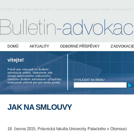
oficiální stránky odborného právnického časopisu české advokacie
DOMŮ
AKTUALITY
ODBORNÉ PŘÍSPĚVKY
Z ADVOKACI
vítejte!
Právě jste vstoupili na Bulletin
advokacie online. Naleznete zde
obsah stavovského odborného
časopisu Bulletin advokacie i příspěvky
VYHLEDAT NA WEBU
exklusivně určené jen pro tento portál.
JAK NA SMLOUVY
18. června 2015, Právnická fakulta Univerzity Palackého v Olomouci