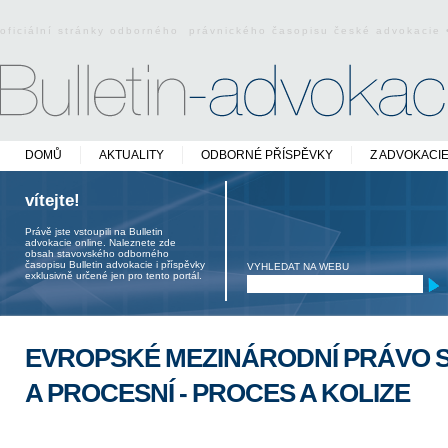
oficiální stránky odborného právnického časopisu české advokacie
DOMŮ
AKTUALITY
ODBORNÉ PŘÍSPĚVKY
Z ADVOKACI
vítejte!
Právě jste vstoupili na Bulletin
advokacie online. Naleznete zde
obsah stavovského odborného
časopisu Bulletin advokacie i příspěvky
VYHLEDAT NA WEBU
exklusivně určené jen pro tento portál.
EVROPSKÉ MEZINÁRODNÍ PRÁVO
A PROCESNÍ - PROCES A KOLIZE