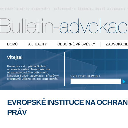
oficiální stránky odborného právnického časopisu české advokacie
DOMŮ
AKTUALITY
ODBORNÉ PŘÍSPĚVKY
Z ADVOKACI
vítejte!
Právě jste vstoupili na Bulletin
advokacie online. Naleznete zde
obsah stavovského odborného
časopisu Bulletin advokacie i příspěvky
VYHLEDAT NA WEBU
exklusivně určené jen pro tento portál.
EVROPSKÉ INSTITUCE NA OCHRAN
PRÁV