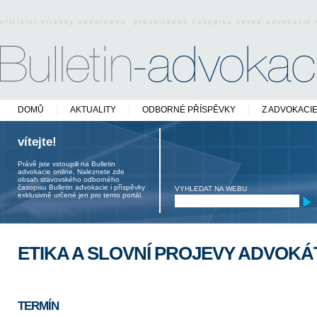
oficiální stránky odborného právnického časopisu české advokacie
DOMŮ
AKTUALITY
ODBORNÉ PŘÍSPĚVKY
Z ADVOKACI
vítejte!
Právě jste vstoupili na Bulletin
advokacie online. Naleznete zde
obsah stavovského odborného
časopisu Bulletin advokacie i příspěvky
VYHLEDAT NA WEBU
exklusivně určené jen pro tento portál.
ETIKA A SLOVNÍ PROJEVY ADVOKÁ
TERMÍN