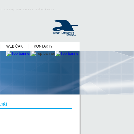
ého časopisu české advokacie
WEB ČAK
KONTAKTY
JŠÍ