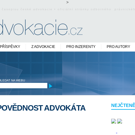
>
o časopisu české advokacie • oficiální stránky odborného právnick
PŘÍSPĚVKY
Z ADVOKACIE
PRO INZERENTY
PRO AUTORY
HLEDAT NA WEBU
NEJČTENĚ
DPOVĚDNOST ADVOKÁTA