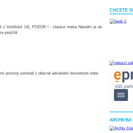
CHCETE S
d z Voršilské 14), POZOR ! - stanice metra Národní je do
ze projíždí
enní povinný seminář z obecné advokátní dovednosti nebo
ARCHIV BA