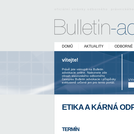
oficiální stránky odborného právnickéh
DOMŮ
AKTUALITY
ODBORNÉ 
vítejte!
Právě jste vstoupili na Bulletin
advokacie online. Naleznete zde
obsah stavovského odborného
časopisu Bulletin advokacie i příspěvky
VY
exklusivně určené jen pro tento portál.
ETIKA A KÁRNÁ O
TERMÍN