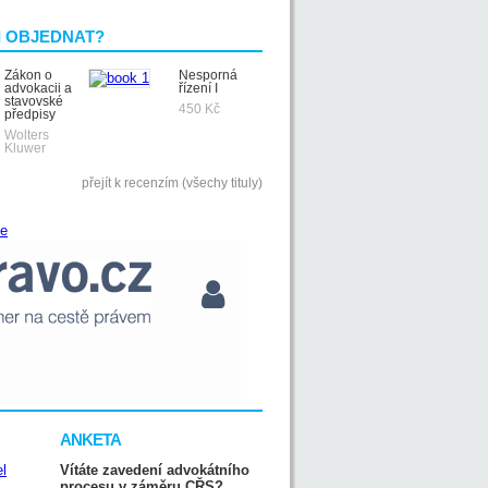
I OBJEDNAT?
Zákon o
Nesporná
advokacii a
řízení I
stavovské
450 Kč
předpisy
Wolters
Kluwer
přejít k recenzím (všechy tituly)
ANKETA
Vítáte zavedení advokátního
procesu v záměru CŘS?