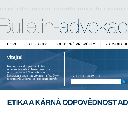
oficiální stránky odborného právnického časopisu české advokacie
DOMŮ
AKTUALITY
ODBORNÉ PŘÍSPĚVKY
Z ADVOKACI
vítejte!
Právě jste vstoupili na Bulletin
advokacie online. Naleznete zde
obsah stavovského odborného
časopisu Bulletin advokacie i příspěvky
VYHLEDAT NA WEBU
exklusivně určené jen pro tento portál.
ETIKA A KÁRNÁ ODPOVĚDNOST A