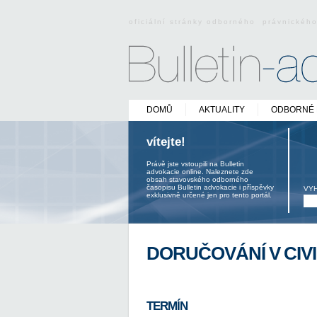
oficiální stránky odborného právnickéh
DOMŮ
AKTUALITY
ODBORNÉ 
vítejte!
Právě jste vstoupili na Bulletin
advokacie online. Naleznete zde
obsah stavovského odborného
časopisu Bulletin advokacie i příspěvky
VY
exklusivně určené jen pro tento portál.
DORUČOVÁNÍ V CIVI
TERMÍN