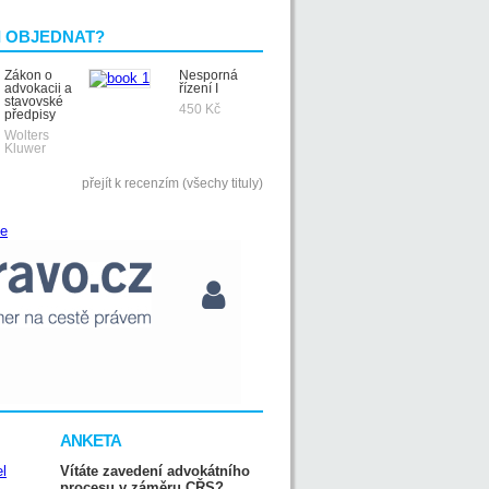
I OBJEDNAT?
Zákon o
Nesporná
advokacii a
řízení I
stavovské
450 Kč
předpisy
Wolters
Kluwer
přejít k recenzím (všechy tituly)
ANKETA
Vítáte zavedení advokátního
procesu v záměru CŘS?