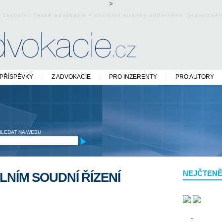
>
o časopisu české advokacie • oficiální stránky odborného právnick
PŘÍSPĚVKY
Z ADVOKACIE
PRO INZERENTY
PRO AUTORY
HLEDAT NA WEBU
NEJČTENĚ
LNÍM SOUDNÍ ŘÍZENÍ