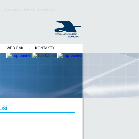
ého časopisu české advokacie
WEB ČAK
KONTAKTY
JŠÍ