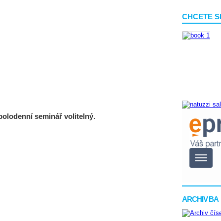
CHCETE S
polodenní seminář volitelný.
ARCHIV BA