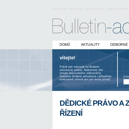
oficiální stránky odborného právnickéh
DOMŮ
AKTUALITY
ODBORNÉ 
vítejte!
Právě jste vstoupili na Bulletin
advokacie online. Naleznete zde
obsah stavovského odborného
časopisu Bulletin advokacie i příspěvky
VY
exklusivně určené jen pro tento portál.
DĚDICKÉ PRÁVO A 
ŘÍZENÍ