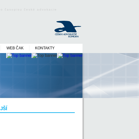
ého časopisu české advokacie
WEB ČAK
KONTAKTY
JŠÍ