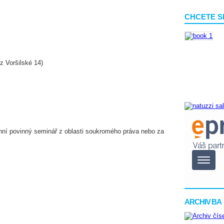
CHCETE S
z Voršilské 14)
enní povinný seminář z oblasti soukromého práva nebo za
ARCHIV BA