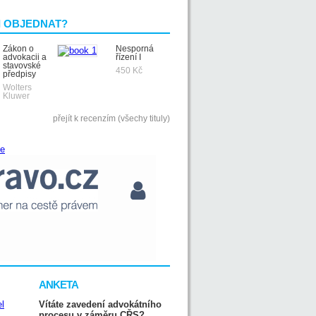
I OBJEDNAT?
Zákon o
Nesporná
advokacii a
řízení I
stavovské
450 Kč
předpisy
Wolters
Kluwer
přejít k recenzím (všechy tituly)
ANKETA
Vítáte zavedení advokátního
procesu v záměru CŘS?