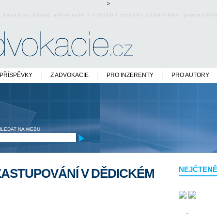
>
o časopisu české advokacie • oficiální stránky odborného právnick
PŘÍSPĚVKY
Z ADVOKACIE
PRO INZERENTY
PRO AUTORY
HLEDAT NA WEBU
NEJČTENĚ
ZASTUPOVÁNÍ V DĚDICKÉM