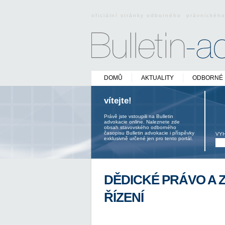
oficiální stránky odborného právnickéh
DOMŮ
AKTUALITY
ODBORNÉ 
vítejte!
Právě jste vstoupili na Bulletin
advokacie online. Naleznete zde
obsah stavovského odborného
časopisu Bulletin advokacie i příspěvky
VY
exklusivně určené jen pro tento portál.
DĚDICKÉ PRÁVO A 
ŘÍZENÍ