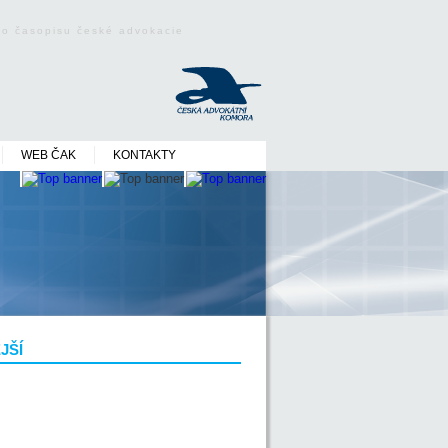
ého časopisu české advokacie
WEB ČAK
KONTAKTY
JŠÍ