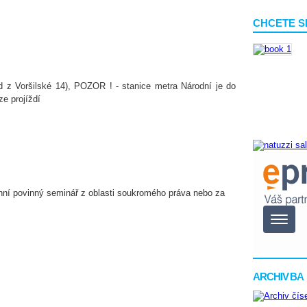
CHCETE S
d z Voršilské 14), POZOR ! - stanice metra Národní je do
ze projíždí
enní povinný seminář z oblasti soukromého práva nebo za
ARCHIV BA