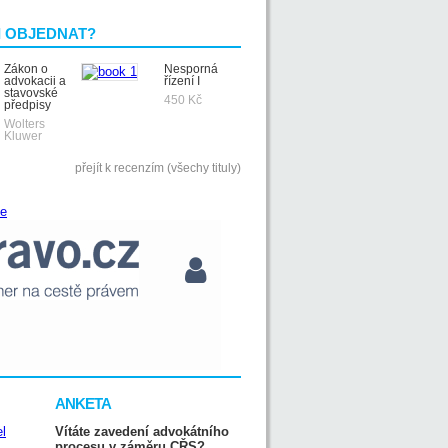
I OBJEDNAT?
Zákon o
Nesporná
advokacii a
řízení I
stavovské
450 Kč
předpisy
Wolters
Kluwer
přejít k recenzím (všechy tituly)
ANKETA
Vítáte zavedení advokátního
procesu v záměru CŘS?