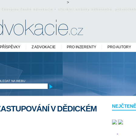
>
o časopisu české advokacie • oficiální stránky odborného právnick
PŘÍSPĚVKY
Z ADVOKACIE
PRO INZERENTY
PRO AUTORY
HLEDAT NA WEBU
NEJČTENĚ
ZASTUPOVÁNÍ V DĚDICKÉM