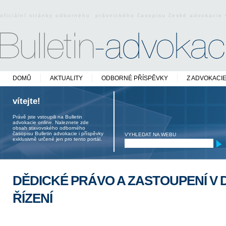
oficiální stránky odborného právnického časopisu české advokacie
DOMŮ
AKTUALITY
ODBORNÉ PŘÍSPĚVKY
Z ADVOKACI
vítejte!
Právě jste vstoupili na Bulletin
advokacie online. Naleznete zde
obsah stavovského odborného
časopisu Bulletin advokacie i příspěvky
VYHLEDAT NA WEBU
exklusivně určené jen pro tento portál.
DĚDICKÉ PRÁVO A ZASTOUPENÍ V
ŘÍZENÍ