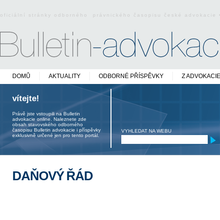
oficiální stránky odborného právnického časopisu české advokacie
DOMŮ
AKTUALITY
ODBORNÉ PŘÍSPĚVKY
Z ADVOKACI
vítejte!
Právě jste vstoupili na Bulletin
advokacie online. Naleznete zde
obsah stavovského odborného
časopisu Bulletin advokacie i příspěvky
VYHLEDAT NA WEBU
exklusivně určené jen pro tento portál.
DAŇOVÝ ŘÁD