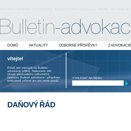
oficiální stránky odborného právnického časopisu české advokacie
DOMŮ
AKTUALITY
ODBORNÉ PŘÍSPĚVKY
Z ADVOKACI
vítejte!
Právě jste vstoupili na Bulletin
advokacie online. Naleznete zde
obsah stavovského odborného
časopisu Bulletin advokacie i příspěvky
VYHLEDAT NA WEBU
exklusivně určené jen pro tento portál.
DAŇOVÝ ŘÁD