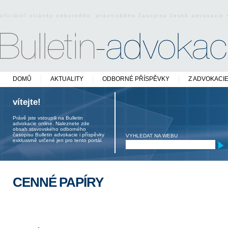
oficiální stránky odborného právnického časopisu české advokacie
DOMŮ
AKTUALITY
ODBORNÉ PŘÍSPĚVKY
Z ADVOKACI
vítejte!
Právě jste vstoupili na Bulletin
advokacie online. Naleznete zde
obsah stavovského odborného
časopisu Bulletin advokacie i příspěvky
VYHLEDAT NA WEBU
exklusivně určené jen pro tento portál.
CENNÉ PAPÍRY