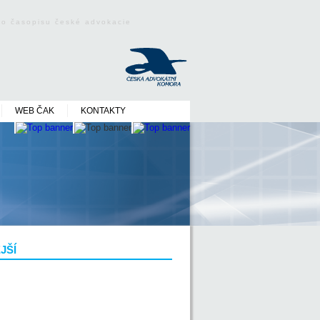
ého časopisu české advokacie
WEB ČAK
KONTAKTY
JŠÍ