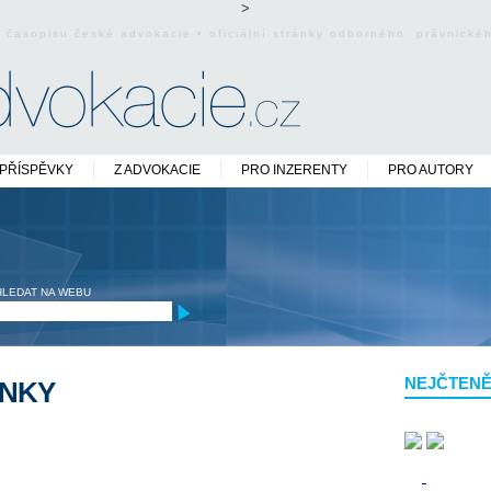
>
o časopisu české advokacie • oficiální stránky odborného právnick
PŘÍSPĚVKY
Z ADVOKACIE
PRO INZERENTY
PRO AUTORY
HLEDAT NA WEBU
NEJČTENĚ
ĚNKY