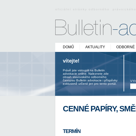
oficiální stránky odborného právnickéh
DOMŮ
AKTUALITY
ODBORNÉ 
vítejte!
Právě jste vstoupili na Bulletin
advokacie online. Naleznete zde
obsah stavovského odborného
časopisu Bulletin advokacie i příspěvky
VY
exklusivně určené jen pro tento portál.
CENNÉ PAPÍRY, SM
TERMÍN