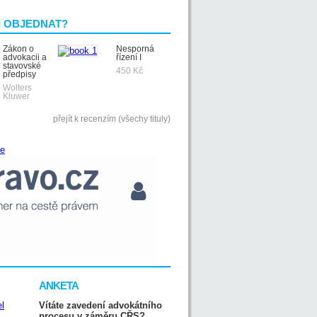
I OBJEDNAT?
Zákon o
Nesporná
advokacii a
řízení I
stavovské
450 Kč
předpisy
Wolters
Kluwer
přejít k recenzím (všechy tituly)
ANKETA
Vítáte zavedení advokátního
procesu v záměru CŘS?