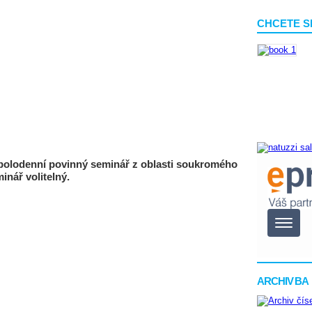
CHCETE S
 polodenní povinný seminář z oblasti soukromého
inář volitelný.
ARCHIV BA