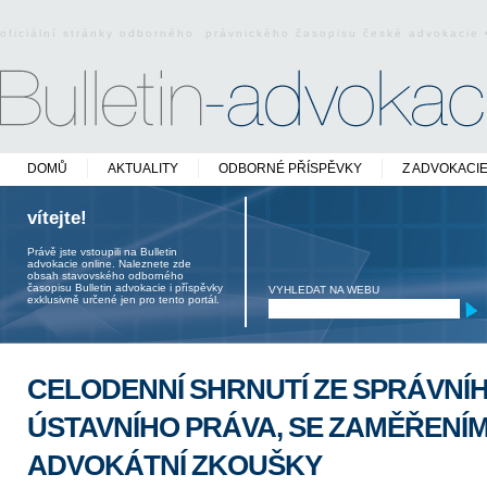
oficiální stránky odborného právnického časopisu české advokacie
DOMŮ
AKTUALITY
ODBORNÉ PŘÍSPĚVKY
Z ADVOKACI
vítejte!
Právě jste vstoupili na Bulletin
advokacie online. Naleznete zde
obsah stavovského odborného
časopisu Bulletin advokacie i příspěvky
VYHLEDAT NA WEBU
exklusivně určené jen pro tento portál.
CELODENNÍ SHRNUTÍ ZE SPRÁVNÍH
ÚSTAVNÍHO PRÁVA, SE ZAMĚŘENÍM
ADVOKÁTNÍ ZKOUŠKY