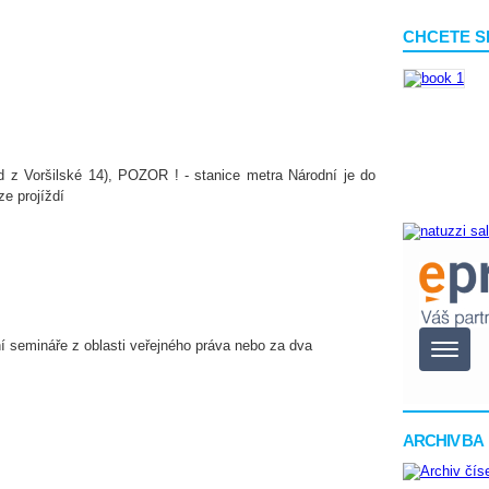
CHCETE S
d z Voršilské 14), POZOR ! - stanice metra Národní je do
ze projíždí
í semináře z oblasti veřejného práva nebo za dva
ARCHIV BA