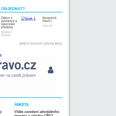
I OBJEDNAT?
Zákon o
Nesporná
advokacii a
řízení I
stavovské
450 Kč
předpisy
Wolters
Kluwer
přejít k recenzím (všechy tituly)
ANKETA
Vítáte zavedení advokátního
procesu v záměru CŘS?