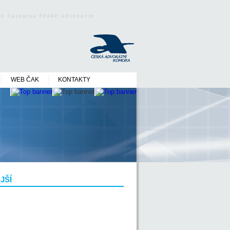
ého časopisu české advokacie
WEB ČAK
KONTAKTY
JŠÍ