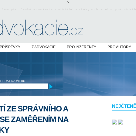
>
o časopisu české advokacie • oficiální stránky odborného právnick
PŘÍSPĚVKY
Z ADVOKACIE
PRO INZERENTY
PRO AUTORY
HLEDAT NA WEBU
NEJČTENĚ
Í ZE SPRÁVNÍHO A
 SE ZAMĚŘENÍM NA
KY