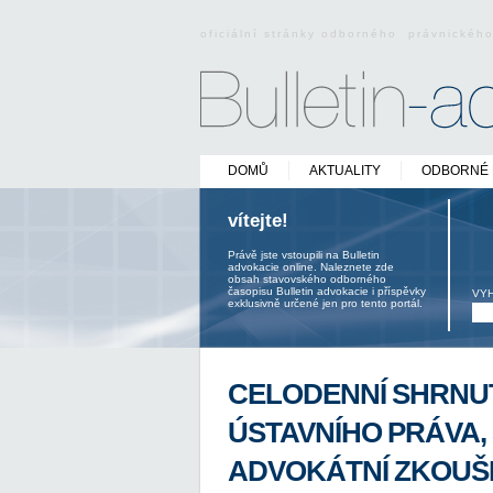
oficiální stránky odborného právnickéh
DOMŮ
AKTUALITY
ODBORNÉ 
vítejte!
Právě jste vstoupili na Bulletin
advokacie online. Naleznete zde
obsah stavovského odborného
časopisu Bulletin advokacie i příspěvky
VY
exklusivně určené jen pro tento portál.
CELODENNÍ SHRNUT
ÚSTAVNÍHO PRÁVA,
ADVOKÁTNÍ ZKOUŠ