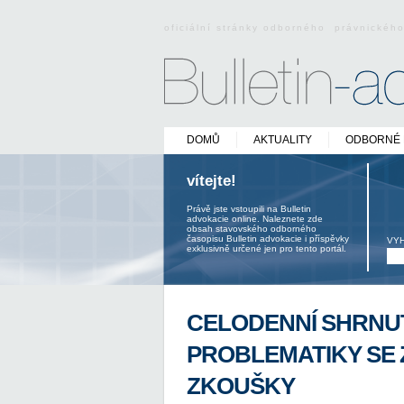
oficiální stránky odborného právnickéh
DOMŮ
AKTUALITY
ODBORNÉ 
vítejte!
Právě jste vstoupili na Bulletin
advokacie online. Naleznete zde
obsah stavovského odborného
časopisu Bulletin advokacie i příspěvky
VY
exklusivně určené jen pro tento portál.
CELODENNÍ SHRNU
PROBLEMATIKY SE
ZKOUŠKY