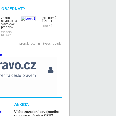
I OBJEDNAT?
Zákon o
Nesporná
advokacii a
řízení I
stavovské
450 Kč
předpisy
Wolters
Kluwer
přejít k recenzím (všechy tituly)
ANKETA
Vítáte zavedení advokátního
procesu v záměru CŘS?