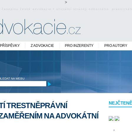
>
o časopisu české advokacie • oficiální stránky odborného právnick
PŘÍSPĚVKY
Z ADVOKACIE
PRO INZERENTY
PRO AUTORY
HLEDAT NA WEBU
NEJČTENĚ
TÍ TRESTNĚPRÁVNÍ
 ZAMĚŘENÍM NA ADVOKÁTNÍ