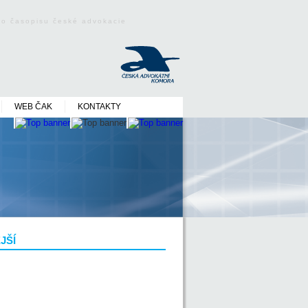
ého časopisu české advokacie
WEB ČAK
KONTAKTY
JŠÍ