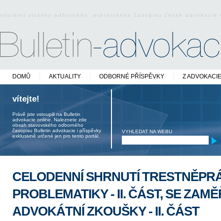
oficiální stránky odborného právnického časopisu české advokacie
DOMŮ
AKTUALITY
ODBORNÉ PŘÍSPĚVKY
Z ADVOKACI
vítejte!
Právě jste vstoupili na Bulletin
advokacie online. Naleznete zde
obsah stavovského odborného
časopisu Bulletin advokacie i příspěvky
VYHLEDAT NA WEBU
exklusivně určené jen pro tento portál.
CELODENNÍ SHRNUTÍ TRESTNĚPR
PROBLEMATIKY - II. ČÁST, SE ZAM
ADVOKÁTNÍ ZKOUŠKY - II. ČÁST