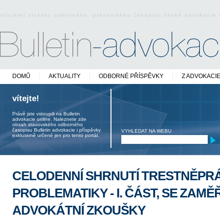
oficiální stránky odborného právnického časopisu české advokacie
DOMŮ
AKTUALITY
ODBORNÉ PŘÍSPĚVKY
Z ADVOKACI
vítejte!
Právě jste vstoupili na Bulletin
advokacie online. Naleznete zde
obsah stavovského odborného
časopisu Bulletin advokacie i příspěvky
VYHLEDAT NA WEBU
exklusivně určené jen pro tento portál.
CELODENNÍ SHRNUTÍ TRESTNĚPR
PROBLEMATIKY - I. ČÁST, SE ZAMĚ
ADVOKÁTNÍ ZKOUŠKY