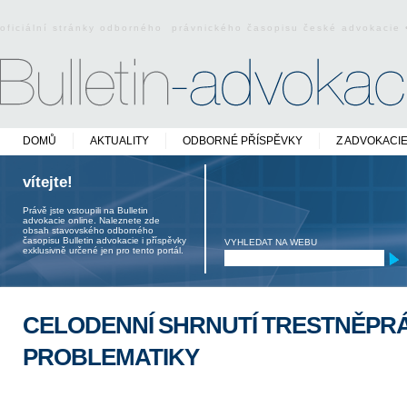
oficiální stránky odborného právnického časopisu české advokacie
DOMŮ
AKTUALITY
ODBORNÉ PŘÍSPĚVKY
Z ADVOKACI
vítejte!
Právě jste vstoupili na Bulletin
advokacie online. Naleznete zde
obsah stavovského odborného
časopisu Bulletin advokacie i příspěvky
VYHLEDAT NA WEBU
exklusivně určené jen pro tento portál.
CELODENNÍ SHRNUTÍ TRESTNĚPR
PROBLEMATIKY