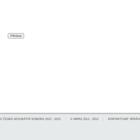
©
ČESKÁ ADVOKÁTNÍ KOMORA
2012 - 2013
©
IMPAX
2012 - 2013
KONTAKTOVAT SPRÁV