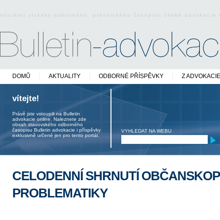
oficiální stránky odborného právnického časopisu české advokacie
DOMŮ
AKTUALITY
ODBORNÉ PŘÍSPĚVKY
Z ADVOKACI
vítejte!
Právě jste vstoupili na Bulletin
advokacie online. Naleznete zde
obsah stavovského odborného
časopisu Bulletin advokacie i příspěvky
VYHLEDAT NA WEBU
exklusivně určené jen pro tento portál.
CELODENNÍ SHRNUTÍ OBČANSKOP
PROBLEMATIKY