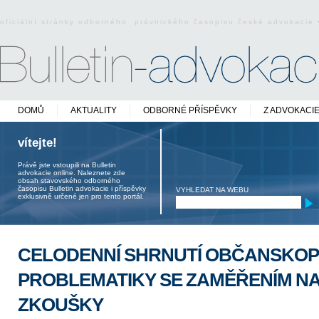
oficiální stránky odborného právnického časopisu české advokacie
DOMŮ
AKTUALITY
ODBORNÉ PŘÍSPĚVKY
Z ADVOKACI
vítejte!
Právě jste vstoupili na Bulletin
advokacie online. Naleznete zde
obsah stavovského odborného
časopisu Bulletin advokacie i příspěvky
VYHLEDAT NA WEBU
exklusivně určené jen pro tento portál.
CELODENNÍ SHRNUTÍ OBČANSKOP
PROBLEMATIKY SE ZAMĚŘENÍM N
ZKOUŠKY