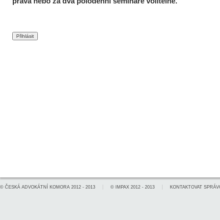
práva nebo za dva polodenní semináře volitelné.
©
ČESKÁ ADVOKÁTNÍ KOMORA
2012 - 2013
©
IMPAX
2012 - 2013
KONTAKTOVAT SPRÁV