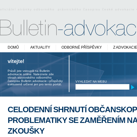
oficiální stránky odborného právnického časopisu české advokacie
DOMŮ
AKTUALITY
ODBORNÉ PŘÍSPĚVKY
Z ADVOKACI
vítejte!
Právě jste vstoupili na Bulletin
advokacie online. Naleznete zde
obsah stavovského odborného
časopisu Bulletin advokacie i příspěvky
VYHLEDAT NA WEBU
exklusivně určené jen pro tento portál.
CELODENNÍ SHRNUTÍ OBČANSKOP
PROBLEMATIKY SE ZAMĚŘENÍM N
ZKOUŠKY