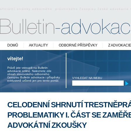
oficiální stránky odborného právnického časopisu české advokacie
DOMŮ
AKTUALITY
ODBORNÉ PŘÍSPĚVKY
Z ADVOKACI
vítejte!
Právě jste vstoupili na Bulletin
advokacie online. Naleznete zde
obsah stavovského odborného
časopisu Bulletin advokacie i příspěvky
VYHLEDAT NA WEBU
exklusivně určené jen pro tento portál.
CELODENNÍ SHRNUTÍ TRESTNĚPR
PROBLEMATIKY I. ČÁST SE ZAMĚŘ
ADVOKÁTNÍ ZKOUŠKY