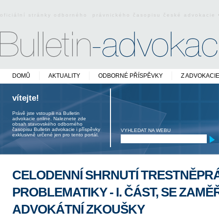
oficiální stránky odborného právnického časopisu české advokacie
DOMŮ
AKTUALITY
ODBORNÉ PŘÍSPĚVKY
Z ADVOKACI
vítejte!
Právě jste vstoupili na Bulletin
advokacie online. Naleznete zde
obsah stavovského odborného
časopisu Bulletin advokacie i příspěvky
VYHLEDAT NA WEBU
exklusivně určené jen pro tento portál.
CELODENNÍ SHRNUTÍ TRESTNĚPR
PROBLEMATIKY - I. ČÁST, SE ZAMĚ
ADVOKÁTNÍ ZKOUŠKY