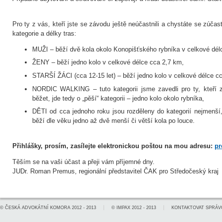
Pro ty z vás, kteří jste se závodu ještě neúčastnili a chystáte se zúčas
kategorie a délky tras:
MUŽI – běží dvě kola okolo Konopišťského rybníka v celkové dél
ŽENY – běží jedno kolo v celkové délce cca 2,7 km,
STARŠÍ ŽÁCI (cca 12-15 let) – běží jedno kolo v celkové délce c
NORDIC WALKING – tuto kategorii jsme zavedli pro ty, kteří
běžet, jde tedy o „pěší“ kategorii – jedno kolo okolo rybníka,
DĚTI od cca jednoho roku jsou rozděleny do kategorií nejmenší,
běží dle věku jedno až dvě menší či větší kola po louce.
Přihlášky, prosím, zasílejte elektronickou poštou na mou adresu:
pr
Těším se na vaši účast a přeji vám příjemné dny.
JUDr. Roman Premus, regionální představitel ČAK pro Středočeský kraj
©
ČESKÁ ADVOKÁTNÍ KOMORA
2012 - 2013
©
IMPAX
2012 - 2013
KONTAKTOVAT SPRÁV