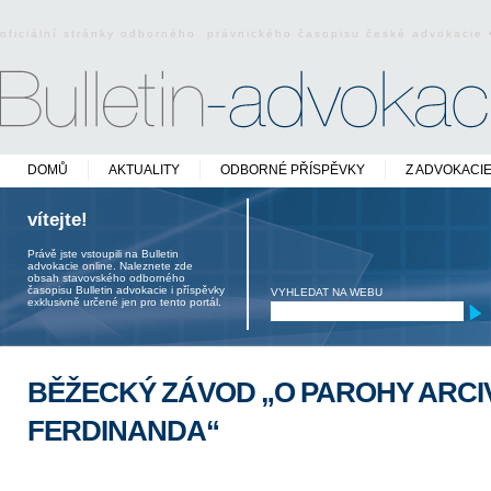
oficiální stránky odborného právnického časopisu české advokacie
DOMŮ
AKTUALITY
ODBORNÉ PŘÍSPĚVKY
Z ADVOKACI
vítejte!
Právě jste vstoupili na Bulletin
advokacie online. Naleznete zde
obsah stavovského odborného
časopisu Bulletin advokacie i příspěvky
VYHLEDAT NA WEBU
exklusivně určené jen pro tento portál.
BĚŽECKÝ ZÁVOD „O PAROHY ARC
FERDINANDA“