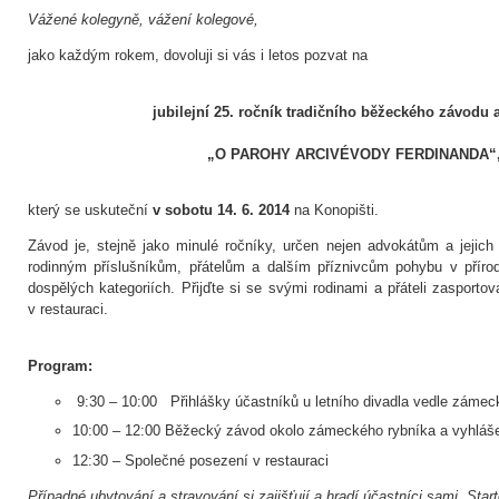
Vážené kolegyně, vážení kolegové,
jako každým rokem, dovoluji si vás i letos pozvat na
jubilejní 25. ročník tradičního běžeckého závodu 
„O PAROHY ARCIVÉVODY FERDINANDA“
který se uskuteční
v sobotu 14. 6. 2014
na Konopišti.
Závod je, stejně jako minulé ročníky, určen nejen advokátům a jejich
rodinným příslušníkům, přátelům a dalším příznivcům pohybu v příro
dospělých kategoriích. Přijďte si se svými rodinami a přáteli zasporto
v restauraci.
Program:
9:30 – 10:00 Přihlášky účastníků u letního divadla vedle zámec
10:00 – 12:00 Běžecký závod okolo zámeckého rybníka a vyhláš
12:30 – Společné posezení v restauraci
Případné ubytování a stravování si zajišťují a hradí účastníci sami
.
Star