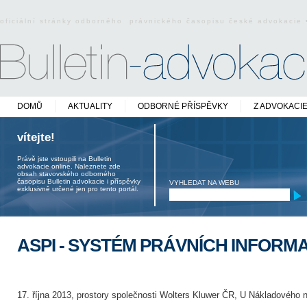
oficiální stránky odborného právnického časopisu české advokacie
DOMŮ
AKTUALITY
ODBORNÉ PŘÍSPĚVKY
Z ADVOKACI
vítejte!
Právě jste vstoupili na Bulletin
advokacie online. Naleznete zde
obsah stavovského odborného
časopisu Bulletin advokacie i příspěvky
VYHLEDAT NA WEBU
exklusivně určené jen pro tento portál.
ASPI - SYSTÉM PRÁVNÍCH INFORMA
17. října 2013, prostory společnosti Wolters Kluwer ČR, U Nákladového n