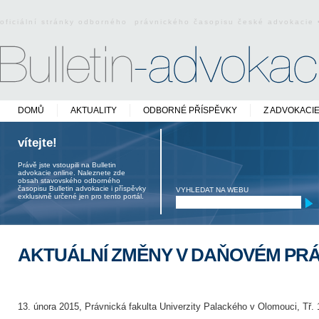
oficiální stránky odborného právnického časopisu české advokacie
DOMŮ
AKTUALITY
ODBORNÉ PŘÍSPĚVKY
Z ADVOKACI
vítejte!
Právě jste vstoupili na Bulletin
advokacie online. Naleznete zde
obsah stavovského odborného
časopisu Bulletin advokacie i příspěvky
VYHLEDAT NA WEBU
exklusivně určené jen pro tento portál.
AKTUÁLNÍ ZMĚNY V DAŇOVÉM PR
13. února 2015, Právnická fakulta Univerzity Palackého v Olomouci, Tř. 1