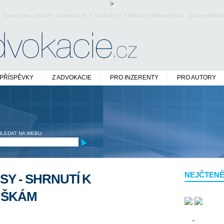
>
o časopisu české advokacie • oficiální stránky odborného právnick
PŘÍSPĚVKY
Z ADVOKACIE
PRO INZERENTY
PRO AUTORY
HLEDAT NA WEBU
NEJČTENĚ
Y - SHRNUTÍ K
UŠKÁM