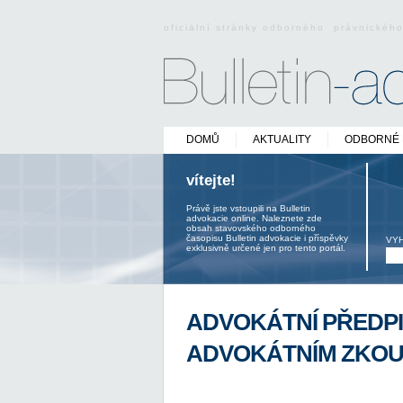
oficiální stránky odborného právnickéh
DOMŮ
AKTUALITY
ODBORNÉ 
vítejte!
Právě jste vstoupili na Bulletin
advokacie online. Naleznete zde
obsah stavovského odborného
časopisu Bulletin advokacie i příspěvky
VY
exklusivně určené jen pro tento portál.
ADVOKÁTNÍ PŘEDPIS
ADVOKÁTNÍM ZKO