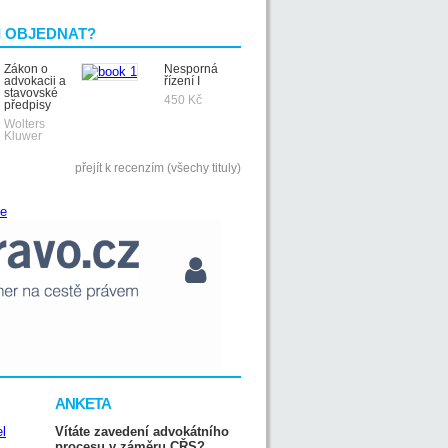
I OBJEDNAT?
Zákon o
Nesporná
advokacii a
řízení I
stavovské
450 Kč
předpisy
Wolters
Kluwer
přejít k recenzím (všechy tituly)
ANKETA
Vítáte zavedení advokátního
procesu v záměru CŘS?