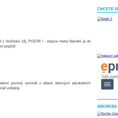
CHCETE S
d z Voršilské 14), POZOR ! - stanice metra Národní je do
ze projíždí
odenní povinný seminář z oblasti obecných advokátních
ář volitelný.
ARCHIV BA