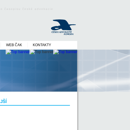
ého časopisu české advokacie
WEB ČAK
KONTAKTY
JŠÍ