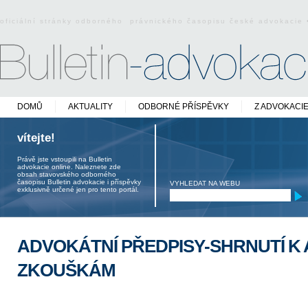
oficiální stránky odborného právnického časopisu české advokacie
DOMŮ
AKTUALITY
ODBORNÉ PŘÍSPĚVKY
Z ADVOKACI
vítejte!
Právě jste vstoupili na Bulletin
advokacie online. Naleznete zde
obsah stavovského odborného
časopisu Bulletin advokacie i příspěvky
VYHLEDAT NA WEBU
exklusivně určené jen pro tento portál.
ADVOKÁTNÍ PŘEDPISY-SHRNUTÍ K
ZKOUŠKÁM