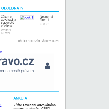
I OBJEDNAT?
Zákon o
Nesporná
advokacii a
řízení I
stavovské
450 Kč
předpisy
Wolters
Kluwer
přejít k recenzím (všechy tituly)
ANKETA
Vítáte zavedení advokátního
procesu v záměru CŘS?