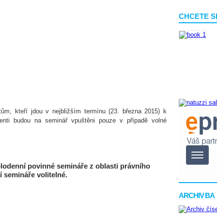
CHCETE S
ům, kteří jdou v nejbližším termínu (23. března 2015) k
enti budou na seminář vpuštěni pouze v případě volné
olodenní povinné semináře z oblasti právního
 semináře volitelné.
ARCHIV BA