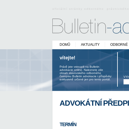
oficiální stránky odborného právnickéh
DOMŮ
AKTUALITY
ODBORNÉ 
vítejte!
Právě jste vstoupili na Bulletin
advokacie online. Naleznete zde
obsah stavovského odborného
časopisu Bulletin advokacie i příspěvky
VY
exklusivně určené jen pro tento portál.
ADVOKÁTNÍ PŘEDPI
TERMÍN