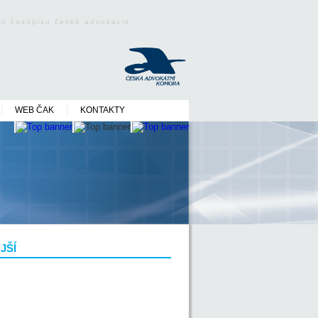
ého časopisu české advokacie
WEB ČAK
KONTAKTY
JŠÍ