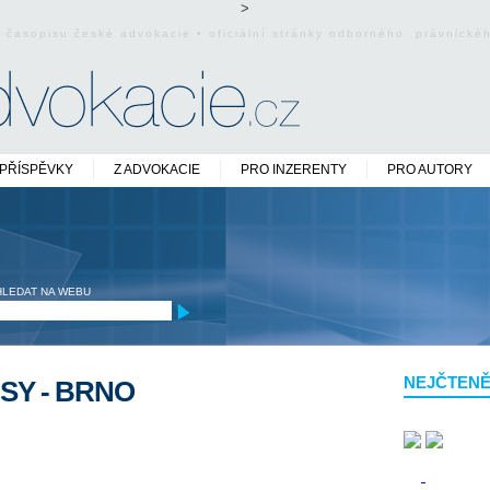
>
o časopisu české advokacie • oficiální stránky odborného právnick
PŘÍSPĚVKY
Z ADVOKACIE
PRO INZERENTY
PRO AUTORY
HLEDAT NA WEBU
NEJČTENĚ
SY - BRNO