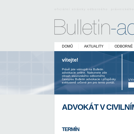
oficiální stránky odborného právnickéh
DOMŮ
AKTUALITY
ODBORNÉ 
vítejte!
Právě jste vstoupili na Bulletin
advokacie online. Naleznete zde
obsah stavovského odborného
časopisu Bulletin advokacie i příspěvky
VY
exklusivně určené jen pro tento portál.
ADVOKÁT V CIVILNÍ
TERMÍN