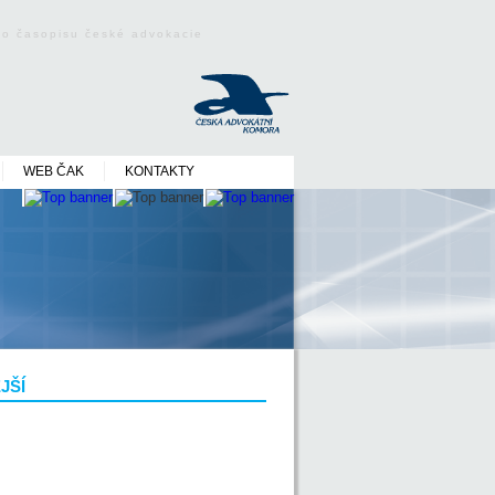
ého časopisu české advokacie
WEB ČAK
KONTAKTY
JŠÍ