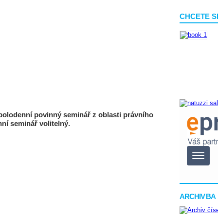
CHCETE S
 polodenní povinný seminář z oblasti právního
ní seminář volitelný.
ARCHIV BA