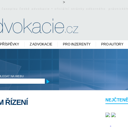
>
o časopisu české advokacie • oficiální stránky odborného právnick
PŘÍSPĚVKY
Z ADVOKACIE
PRO INZERENTY
PRO AUTORY
HLEDAT NA WEBU
NEJČTENĚ
M ŘÍZENÍ