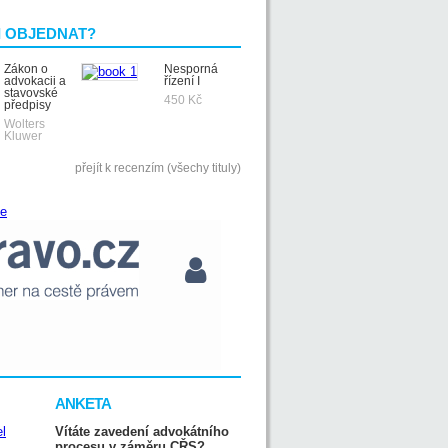
I OBJEDNAT?
Zákon o
Nesporná
advokacii a
řízení I
stavovské
450 Kč
předpisy
Wolters
Kluwer
přejít k recenzím (všechy tituly)
ANKETA
Vítáte zavedení advokátního
procesu v záměru CŘS?