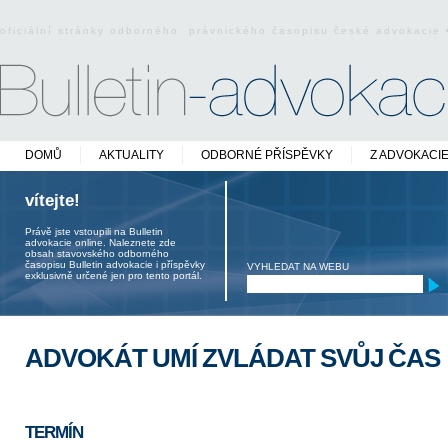
oficiální stránky odborného právnického časopisu české advokacie
DOMŮ
AKTUALITY
ODBORNÉ PŘÍSPĚVKY
Z ADVOKACI
vítejte!
Právě jste vstoupili na Bulletin
advokacie online. Naleznete zde
obsah stavovského odborného
časopisu Bulletin advokacie i příspěvky
VYHLEDAT NA WEBU
exklusivně určené jen pro tento portál.
ADVOKÁT UMÍ ZVLÁDAT SVŮJ ČAS
TERMÍN