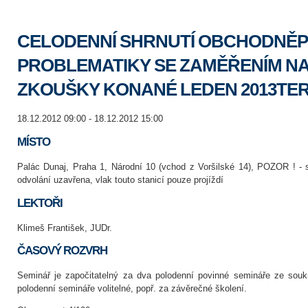
CELODENNÍ SHRNUTÍ OBCHODNĚP
PROBLEMATIKY SE ZAMĚŘENÍM N
ZKOUŠKY KONANÉ LEDEN 2013TE
18.12.2012 09:00 - 18.12.2012 15:00
MÍSTO
Palác Dunaj, Praha 1, Národní 10 (vchod z Voršilské 14), POZOR ! - 
odvolání uzavřena, vlak touto stanicí pouze projíždí
LEKTOŘI
Klimeš František, JUDr.
ČASOVÝ ROZVRH
Seminář je započitatelný za dva polodenní povinné semináře ze sou
polodenní semináře volitelné, popř. za závěrečné školení.