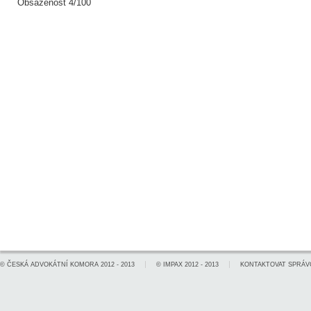
Obsazenost 4/100
©
ČESKÁ ADVOKÁTNÍ KOMORA
2012 - 2013
©
IMPAX
2012 - 2013
KONTAKTOVAT SPRÁV