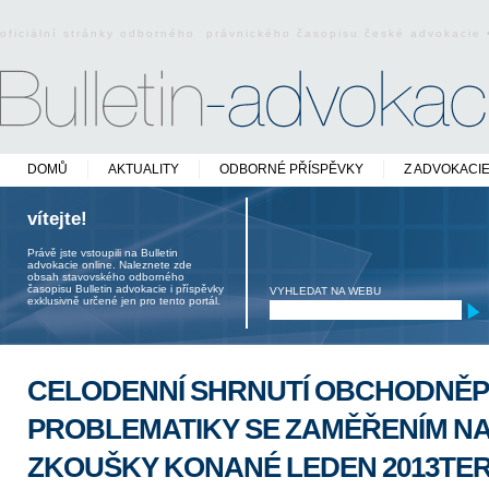
oficiální stránky odborného právnického časopisu české advokacie
DOMŮ
AKTUALITY
ODBORNÉ PŘÍSPĚVKY
Z ADVOKACI
vítejte!
Právě jste vstoupili na Bulletin
advokacie online. Naleznete zde
obsah stavovského odborného
časopisu Bulletin advokacie i příspěvky
VYHLEDAT NA WEBU
exklusivně určené jen pro tento portál.
CELODENNÍ SHRNUTÍ OBCHODNĚP
PROBLEMATIKY SE ZAMĚŘENÍM N
ZKOUŠKY KONANÉ LEDEN 2013TE