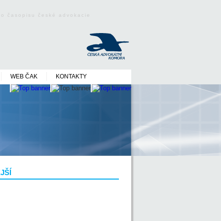
ého časopisu české advokacie
WEB ČAK
KONTAKTY
JŠÍ