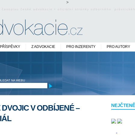
>
o časopisu české advokacie • oficiální stránky odborného právnick
PŘÍSPĚVKY
Z ADVOKACIE
PRO INZERENTY
PRO AUTORY
HLEDAT NA WEBU
NEJČTENĚ
 DVOJIC V ODBÍJENÉ –
IÁL