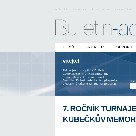
oficiální stránky odborného právnickéh
DOMŮ
AKTUALITY
ODBORNÉ 
vítejte!
Právě jste vstoupili na Bulletin
advokacie online. Naleznete zde
obsah stavovského odborného
časopisu Bulletin advokacie i příspěvky
VY
exklusivně určené jen pro tento portál.
7. ROČNÍK TURNAJE
KUBEČKŮV MEMOR