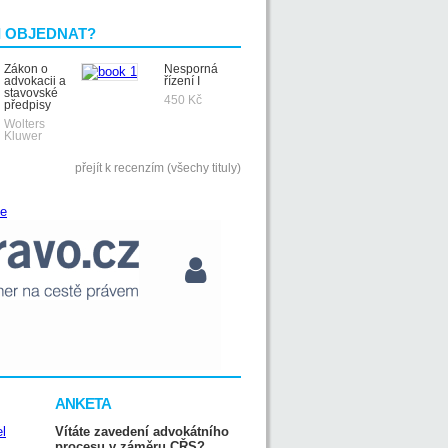
I OBJEDNAT?
Zákon o
Nesporná
advokacii a
řízení I
stavovské
450 Kč
předpisy
Wolters
Kluwer
přejít k recenzím (všechy tituly)
ANKETA
Vítáte zavedení advokátního
procesu v záměru CŘS?