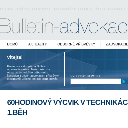
oficiální stránky odborného právnického časopisu české advokacie
DOMŮ
AKTUALITY
ODBORNÉ PŘÍSPĚVKY
Z ADVOKACI
vítejte!
Právě jste vstoupili na Bulletin
advokacie online. Naleznete zde
obsah stavovského odborného
časopisu Bulletin advokacie i příspěvky
VYHLEDAT NA WEBU
exklusivně určené jen pro tento portál.
60HODINOVÝ VÝCVIK V TECHNIKÁC
1.BĚH