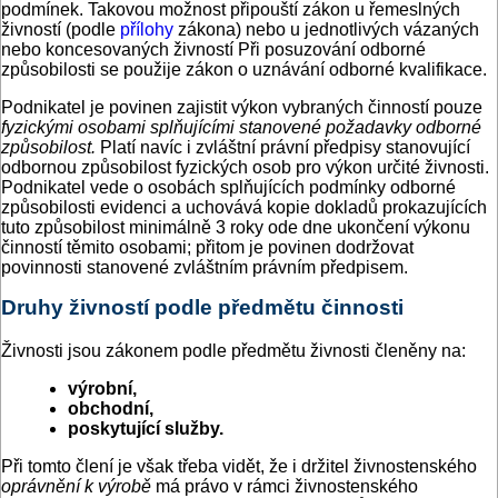
podmínek. Takovou možnost připouští zákon u řemeslných
živností (podle
přílohy
zákona) nebo u jednotlivých vázaných
nebo koncesovaných živností Při posuzování odborné
způsobilosti se použije zákon o uznávání odborné kvalifikace.
Podnikatel je povinen zajistit výkon vybraných činností pouze
fyzickými osobami splňujícími stanovené požadavky odborné
způsobilost.
Platí navíc i zvláštní právní předpisy stanovující
odbornou způsobilost fyzických osob pro výkon určité živnosti.
Podnikatel vede o osobách splňujících podmínky odborné
způsobilosti evidenci a uchovává kopie dokladů prokazujících
tuto způsobilost minimálně 3 roky ode dne ukončení výkonu
činností těmito osobami; přitom je povinen dodržovat
povinnosti stanovené zvláštním právním předpisem.
Druhy živností podle předmětu činnosti
Živnosti jsou zákonem podle předmětu živnosti členěny na:
výrobní,
obchodní,
poskytující služby.
Při tomto člení je však třeba vidět, že i držitel živnostenského
oprávnění k výrobě
má právo v rámci živnostenského