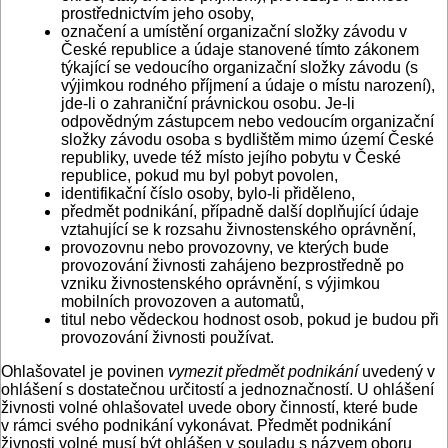
prostřednictvím jeho osoby,
označení a umístění organizační složky závodu v
České republice a údaje stanovené tímto zákonem
týkající se vedoucího organizační složky závodu (s
výjimkou rodného příjmení a údaje o místu narození),
jde-li o zahraniční právnickou osobu. Je-li
odpovědným zástupcem nebo vedoucím organizační
složky závodu osoba s bydlištěm mimo území České
republiky, uvede též místo jejího pobytu v České
republice, pokud mu byl pobyt povolen,
identifikační číslo osoby, bylo-li přiděleno,
předmět podnikání, případně další doplňující údaje
vztahující se k rozsahu živnostenského oprávnění,
provozovnu nebo provozovny, ve kterých bude
provozování živnosti zahájeno bezprostředně po
vzniku živnostenského oprávnění, s výjimkou
mobilních provozoven a automatů,
titul nebo vědeckou hodnost osob, pokud je budou při
provozování živnosti používat.
Ohlašovatel je povinen
vymezit předmět podnikání
uvedený v
ohlášení s dostatečnou určitostí a jednoznačností. U ohlášení
živnosti volné ohlašovatel uvede obory činností, které bude
v rámci svého podnikání vykonávat. Předmět podnikání
živnosti volné musí být ohlášen v souladu s názvem oboru