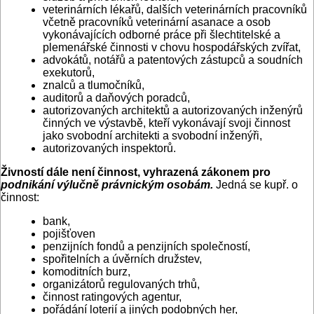
veterinárních lékařů, dalších veterinárních pracovníků
včetně pracovníků veterinární asanace a osob
vykonávajících odborné práce při šlechtitelské a
plemenářské činnosti v chovu hospodářských zvířat,
advokátů, notářů a patentových zástupců a soudních
exekutorů,
znalců a tlumočníků,
auditorů a daňových poradců,
autorizovaných architektů a autorizovaných inženýrů
činných ve výstavbě, kteří vykonávají svoji činnost
jako svobodní architekti a svobodní inženýři,
autorizovaných inspektorů.
Živností dále není činnost, vyhrazená zákonem pro
podnikání výlučně právnickým osobám.
Jedná se kupř. o
činnost:
bank,
pojišťoven
penzijních fondů a penzijních společností,
spořitelních a úvěrních družstev,
komoditních burz,
organizátorů regulovaných trhů,
činnost ratingových agentur,
pořádání loterií a jiných podobných her,