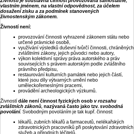
Živností je
soustavná činnost provozovaná samostatně,
vlastním jménem, na vlastní odpovědnost, za účelem
dosažení zisku a za podmínek stanovených
živnostenským zákonem.
Živností není:
provozování činnosti vyhrazené zákonem státu nebo
určené právnické osobě,
využívání výsledků duševní tvůrčí činnosti, chráněných
zvláštními zákony, jejich původci nebo autory,
výkon kolektivní správy práva autorského a práv
souvisejících s právem autorským podle zvláštního
právního předpisu,
restaurování kulturních památek nebo jejich částí,
které jsou díly výtvarných umění nebo
uměleckořemeslnými pracemi,
provádění archeologických výzkumů.
Živností
dále není činnost fyzických osob
v rozsahu
zvláštních zákonů,
nazývaná často jako tzv.
svobodná
povolání
.
Svobodným povoláním je tak kupř. činnost:
lékařů, zubních lékařů a farmaceutů, nelékařských
zdravotnických pracovníků při poskytování zdravotních
služeb a přírodních léčitelů,