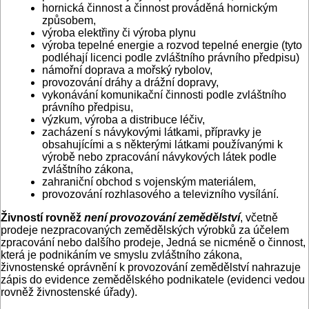
hornická činnost a činnost prováděná hornickým
způsobem,
výroba elektřiny či výroba plynu
výroba tepelné energie a rozvod tepelné energie (tyto
podléhají licenci podle zvláštního právního předpisu)
námořní doprava a mořský rybolov,
provozování dráhy a drážní dopravy,
vykonávání komunikační činnosti podle zvláštního
právního předpisu,
výzkum, výroba a distribuce léčiv,
zacházení s návykovými látkami, přípravky je
obsahujícími a s některými látkami používanými k
výrobě nebo zpracování návykových látek podle
zvláštního zákona,
zahraniční obchod s vojenským materiálem,
provozování rozhlasového a televizního vysílání.
Živností rovněž
není provozování zemědělství
, včetně
prodeje nezpracovaných zemědělských výrobků za účelem
zpracování nebo dalšího prodeje, Jedná se nicméně o činnost,
která je podnikáním ve smyslu zvláštního zákona,
živnostenské oprávnění k provozování zemědělství nahrazuje
zápis do evidence zemědělského podnikatele (evidenci vedou
rovněž živnostenské úřady).