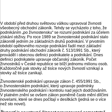
V období před druhou světovou válkou upravoval živnosti
všeobecný obchodní zákoník. Tehdy se vycházelo z toho, že
podnikáním „po živnostensku“ se rozumí podnikání za účelem
získání obživy. Po roce 1989 se živnostenské podnikání stalo
zákonitě jedním ze základních druhů podnikání. V prvotním
období opětovného rozvoje podnikání řadil mezi základní
druhy podnikání obchodní zákoník č. 513/1991 Sb., který
prováděl i obecnou definici podnikatele a podnikání. Dnes
definici podnikatele upravuje občanský zákoník. Počet
živnostníků v České republice se blíží jednomu milionu osob.
Každoročně pak stovky až tisíce nových živností vznikají a
stovky až tisíce zanikají.
Živnostenské podnikání upravuje zákon č. 455/1991 Sb.,
o živnostenském podnikání, který upravuje podmínky
živnostenského podnikání i kontrolu nad jejich dodržováním.
V platném znění se ovšem zákon poměrně často mění dílčími
novelami, které se dnes počítají v desítkách (jedná se o více
než sto novel).