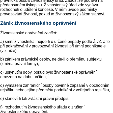
právnická osoba živnostenský úřad. Žádost se podává na
předepsaném tiskopisu. Živnostenský úřad zde vydává
rozhodnutí o udělení koncese. V něm uvede podmínky
provozování živnosti, pokud to živnostenský zákon stanoví.
Zánik živnostenského oprávnění
Živnostenské oprávnění
zaniká
:
a) smrtí živnostníka, nejde-li o určené případy podle ŽivZ, a to
při pokračování v provozování živnosti při úmrtí podnikatele
(viz níže),
b) zánikem právnické osoby, nejde-li o přeměnu subjektu
(změna právní formy),
c) uplynutím doby, pokud bylo živnostenské oprávnění
omezeno na dobu určitou,
d) výmazem zahraniční osoby povinně zapsané v obchodním
rejstříku nebo jejího předmětu podnikání z veřejného rejstříku,
e) stanoví-li tak zvláštní právní předpis,
f) rozhodnutím živnostenského úřadu o zrušení
živnostenského oprávnění.