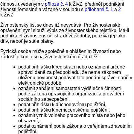
činnosti uvedeným v
příloze č. 4
k ŽivZ, předmět podnikání
živnosti řemeslné a vázané v souladu s
přílohami č. 1
a
2
k ŽivZ.
Živnostenský list se dnes již nevydává. Pro živnostenské
oprávnění nyní slouží výpis ze živnostenského rejstříku. Má-li
podnikatel živnostenský list z dřívější doby, používá jej jako
dřív, neboť je stále platný.
Fyzická osoba může společně s ohlášením živnosti nebo
žádostí o koncesi na živnostenském úřadu též:
podat přihlášku k registraci nebo oznámení určené
správci daně za předpokladu, že nemá zákonem
uloženu povinnost podávat tato podání správci daně v
elektronické podobě,
oznámit zahájení samostatné výdělečné činnosti
podle zákona upravujícího organizaci a provádění
sociálního zabezpečení,
podat přihlášku k důchodovému pojištění,
podat přihlášku k nemocenskému pojištění,
oznámit vznik volného pracovního místa nebo jeho
obsazení,
podat oznámení podle zákona o veřejném zdravotním
pojištění.