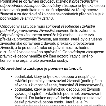
Podnikatel je oprávněn provozovat živnost
prostřednictvím
odpovědného zástupce
.
Odpovědný zástupce je fyzická osoba
ustanovená podnikatelem, která odpovídá za řádný provoz
živnosti a za dodržování živnostenskoprávních předpisů a je k
podnikateli ve
smluvním vztahu
.
Odpovědný zástupce musí
splňovat všeobecné i zvláštní
podmínky provozování živnosti
stanovené tímto zákonem
.
Odpovědným zástupcem nemůže být osoba, u které trvá
překážka provozování živnosti, ani osoba, které bylo zrušeno
živnostenské oprávnění z důvodu překážky provozování
živnosti, a to po dobu 1 roku od právní moci rozhodnutí
o zrušení živnostenského oprávnění. Odpovědným zástupcem
právnické osoby nemůže být člen dozorčí rady či jiného
kontrolního orgánu této právnické osoby.
Odpovědného zástupce je
povinen ustanovit
:
podnikatel, který je fyzickou osobou a nesplňuje
zvláštní podmínky provozování živnosti (podle příloh
zákona u živnosti vázané, řemeslné či koncesované),
podnikatel, který je právnickou osobou, pro živnosti
vyžadující splnění zvláštních podmínek provozování
živnosti. Do funkce odpovědného zástupce ustanoví
česká právnická osoba osobu, která je jejím