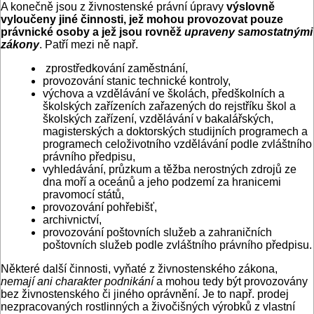
A konečně jsou z živnostenské právní úpravy
výslovně
vyloučeny jiné činnosti, jež mohou provozovat pouze
právnické osoby a jež jsou rovněž
upraveny samostatnými
zákony
. Patří mezi ně např.
zprostředkování zaměstnání,
provozování stanic technické kontroly,
výchova a vzdělávání ve školách, předškolních a
školských zařízeních zařazených do rejstříku škol a
školských zařízení, vzdělávání v bakalářských,
magisterských a doktorských studijních programech a
programech celoživotního vzdělávání podle zvláštního
právního předpisu,
vyhledávání, průzkum a těžba nerostných zdrojů ze
dna moří a oceánů a jeho podzemí za hranicemi
pravomocí států,
provozování pohřebišť,
archivnictví,
provozování poštovních služeb a zahraničních
poštovních služeb podle zvláštního právního předpisu.
Některé další činnosti, vyňaté z živnostenského zákona,
nemají ani charakter podnikání
a mohou tedy být provozovány
bez živnostenského či jiného oprávnění. Je to např. prodej
nezpracovaných rostlinných a živočišných výrobků z vlastní