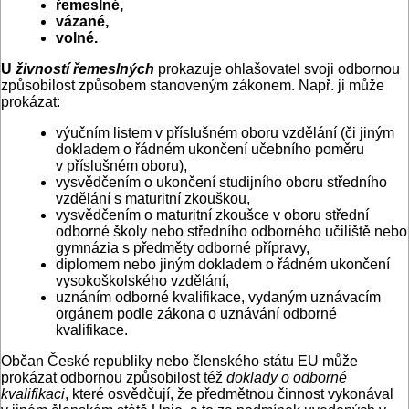
řemeslné,
vázané,
volné.
U
živností řemeslných
prokazuje ohlašovatel svoji odbornou
způsobilost způsobem stanoveným zákonem. Např. ji může
prokázat:
výučním listem v příslušném oboru vzdělání (či jiným
dokladem o řádném ukončení učebního poměru
v příslušném oboru),
vysvědčením o ukončení studijního oboru středního
vzdělání s maturitní zkouškou,
vysvědčením o maturitní zkoušce v oboru střední
odborné školy nebo středního odborného učiliště nebo
gymnázia s předměty odborné přípravy,
diplomem nebo jiným dokladem o řádném ukončení
vysokoškolského vzdělání,
uznáním odborné kvalifikace, vydaným uznávacím
orgánem podle zákona o uznávání odborné
kvalifikace.
Občan České republiky nebo členského státu EU může
prokázat odbornou způsobilost též
doklady o odborné
kvalifikaci
, které osvědčují, že předmětnou činnost vykonával