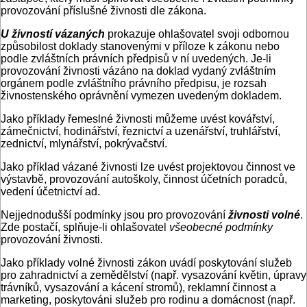
provozování příslušné živnosti dle zákona.
U živností vázaných
prokazuje ohlašovatel svoji odbornou
způsobilost doklady stanovenými v příloze k zákonu nebo
podle zvláštních právních předpisů v ní uvedených. Je-li
provozování živnosti vázáno na doklad vydaný zvláštním
orgánem podle zvláštního právního předpisu, je rozsah
živnostenského oprávnění vymezen uvedeným dokladem.
Jako příklady řemeslné živnosti můžeme uvést kovářství,
zámečnictví, hodinářství, řeznictví a uzenářství, truhlářství,
zednictví, mlynářství, pokrývačství.
Jako příklad vázané živnosti lze uvést projektovou činnost ve
výstavbě, provozování autoškoly, činnost účetních poradců,
vedení účetnictví ad.
Nejjednodušší podmínky jsou pro provozování
živnosti volné
.
Zde postačí, splňuje-li ohlašovatel
všeobecné podmínky
provozování živnosti.
Jako příklady volné živnosti zákon uvádí poskytování služeb
pro zahradnictví a zemědělství (např. vysazování květin, úpravy
trávníků, vysazování a kácení stromů), reklamní činnost a
marketing, poskytováni služeb pro rodinu a domácnost (např.