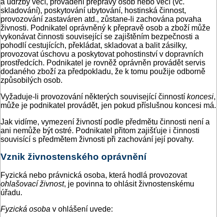
a údržby věcí, provádění přepravy osob nebo věcí (vč.
skladování), poskytování ubytování, hostinská činnost,
provozování zastaváren atd., zůstane-li zachována povaha
živnosti. Podnikatel oprávněný k přepravě osob a zboží může
vykonávat činnosti související se zajištěním bezpečnosti a
pohodlí cestujících, překládat, skladovat a balit zásilky,
provozovat úschovu a poskytovat pohostinství v dopravních
prostředcích. Podnikatel je rovněž oprávněn provádět servis
dodaného zboží za předpokladu, že k tomu použije odborně
způsobilých osob.
Vyžaduje-li provozování některých související činností
koncesi
,
může je podnikatel provádět, jen pokud příslušnou koncesi má.
Jak vidíme, vymezení živností podle předmětu činnosti není a
ani nemůže být ostré. Podnikatel přitom zajišťuje i činnosti
souvisící s předmětem živnosti při zachování její povahy.
Vznik živnostenského oprávnění
Fyzická nebo právnická osoba, která hodlá provozovat
ohlašovací živnost
, je povinna to ohlásit živnostenskému
úřadu.
Fyzická osoba
v ohlášení uvede: