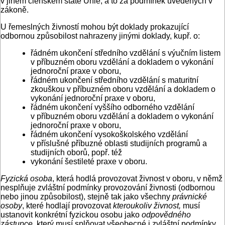
v jiném členském státě Unie, a to za podmínek uvedených v
zákoně.
U řemeslných živností mohou být doklady prokazující
odbornou způsobilost nahrazeny jinými doklady, kupř. o:
řádném ukončení středního vzdělání s výučním listem
v příbuzném oboru vzdělání a dokladem o vykonání
jednoroční praxe v oboru,
řádném ukončení středního vzdělání s maturitní
zkouškou v příbuzném oboru vzdělání a dokladem o
vykonání jednoroční praxe v oboru,
řádném ukončení vyššího odborného vzdělání
v příbuzném oboru vzdělání a dokladem o vykonání
jednoroční praxe v oboru,
řádném ukončení vysokoškolského vzdělání
v příslušné příbuzné oblasti studijních programů a
studijních oborů, popř. též
vykonání šestileté praxe v oboru.
Fyzická osoba
, která hodlá provozovat živnost v oboru, v němž
nesplňuje zvláštní podmínky provozování živnosti (odbornou
nebo jinou způsobilost), stejně tak jako všechny
právnické
osoby
, které hodlají provozovat
kteroukoliv živnost,
musí
ustanovit konkrétní fyzickou osobu jako
odpovědného
zástupce
, který musí splňovat všeobecné i zvláštní podmínky