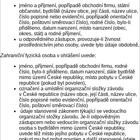
jméno a příjmení, popřípadě obchodní firmu, státní
občanství, bydliště (název obce, její části, název ulice,
číslo popisné nebo evidenční, popřípadě orientační
číslo, poštovní směrovací číslo), rodné číslo, bylo-li
přiděleno, datum narození, místo narození (obec,
okres, stát) a rodné příjmení,
u odpovědného zástupce, provozuje-li živnost
prostřednictvím jeho osoby, uvede tyto údaje obdobně,
Zahraniční
fyzická osoba v ohlášení uvede:
jméno, příjmení, popřípadě obchodní firmu, rodné
číslo, bylo-li přiděleno, datum narození, dále bydliště
mimo území České republiky, místo pobytu v České
republice (pokud byl povolen),
označení a umístění organizační složky závodu
v České republice (název obce, její části, název ulice,
číslo popisné nebo evidenční, popřípadě orientační
číslo, poštovní směrovací číslo)
údaje stanovené zákonem týkající se vedoucího
organizační složky závodu. Je-li odpovědným
zástupcem nebo vedoucím organizační složky závodu
osoba s bydlištěm mimo území České republiky,
uvede též místo jejího pobytu v České republice,
pokud mu byl pobyt povolen a další stanovené údaje.