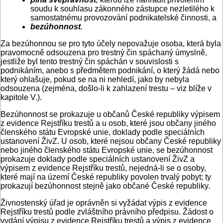
soudu k souhlasu zákonného zástupce nezletilého k
samostatnému provozování podnikatelské činnosti, a
bezúhonnost
.
Za bezúhonnou se pro tyto účely nepovažuje osoba, která byla
pravomocně odsouzena pro trestný čin spáchaný úmyslně,
jestliže byl tento trestný čin spáchán v souvislosti s
podnikáním, anebo s předmětem podnikání, o který žádá nebo
který ohlašuje, pokud se na ni nehledí, jako by nebyla
odsouzena (zejména, došlo-li k zahlazení trestu – viz blíže v
kapitole V.).
Bezúhonnost se prokazuje u občanů České republiky výpisem
z evidence Rejstříku trestů a u osob, které jsou občany jiného
členského státu Evropské unie, doklady podle speciálních
ustanovení ŽivZ. U osob, které nejsou občany České republiky
nebo jiného členského státu Evropské unie, se bezúhonnost
prokazuje doklady podle speciálních ustanovení ŽivZ a
výpisem z evidence Rejstříku trestů, nejedná-li se o osoby,
které mají na území České republiky povolen trvalý pobyt; ty
prokazují bezúhonnost stejně jako občané České republiky.
Živnostenský úřad je oprávněn si vyžádat výpis z evidence
Rejstříku trestů podle zvláštního právního předpisu. Žádost o
vydání výpisu z evidence Rejstříku trestů a výpis z evidence