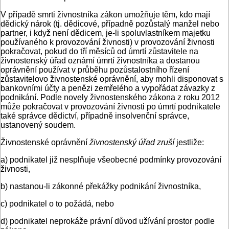
V případě smrti živnostníka zákon umožňuje těm, kdo mají
dědický nárok (tj. dědicové, případně pozůstalý manžel nebo
partner, i když není dědicem, je-li spoluvlastníkem majetku
používaného k provozování živnosti) v provozování živnosti
pokračovat, pokud do tří měsíců od úmrtí zůstavitele na
živnostenský úřad oznámí úmrtí živnostníka a dostanou
oprávnění používat v průběhu pozůstalostního řízení
zůstavitelovo živnostenské oprávnění, aby mohli disponovat s
bankovními účty a penězi zemřelého a vypořádat závazky z
podnikání. Podle novely živnostenského zákona z roku 2012
může pokračovat v provozování živnosti po úmrtí podnikatele
také správce dědictví, případně insolvenční správce,
ustanovený soudem.
Živnostenské oprávnění
živnostenský úřad zruší
jestliže:
a) podnikatel již nesplňuje všeobecné podmínky provozování
živnosti,
b) nastanou-li zákonné překážky podnikání živnostníka,
c) podnikatel o to požádá, nebo
d) podnikatel neprokáže právní důvod užívání prostor podle