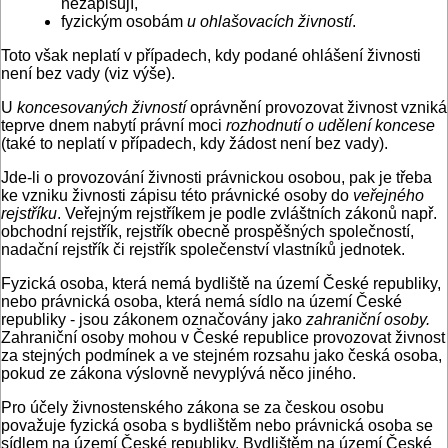
nezapisují,
fyzickým osobám
u ohlašovacích živností
.
Toto však neplatí v případech, kdy podané ohlášení živnosti
není bez vady (viz výše).
U
koncesovaných živností
oprávnění provozovat živnost vzniká
teprve dnem nabytí právní moci
rozhodnutí o udělení koncese
(také to neplatí v případech, kdy žádost není bez vady).
Jde-li o provozování živnosti právnickou osobou, pak je třeba
ke vzniku živnosti zápisu této právnické osoby do
veřejného
rejstříku
. Veřejným rejstříkem je podle zvláštních zákonů např.
obchodní rejstřík, rejstřík obecně prospěšných společností,
nadační rejstřík či rejstřík společenství vlastníků jednotek.
Fyzická osoba, která nemá bydliště na území České republiky,
nebo právnická osoba, která nemá sídlo na území České
republiky - jsou zákonem označovány jako
zahraniční osoby.
Zahraniční osoby mohou v České republice provozovat živnost
za stejných podmínek a ve stejném rozsahu jako česká osoba,
pokud ze zákona výslovně nevyplývá něco jiného.
Pro účely živnostenského zákona se za českou osobu
považuje fyzická osoba s bydlištěm nebo právnická osoba se
sídlem na území České republiky. Bydlištěm na území České