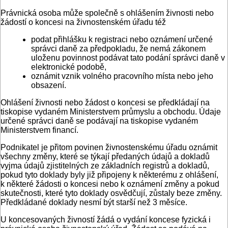
Právnická osoba může společně s ohlášením živnosti nebo
žádostí o koncesi na živnostenském úřadu též
podat přihlášku k registraci nebo oznámení určené
správci daně za předpokladu, že nemá zákonem
uloženu povinnost podávat tato podání správci daně v
elektronické podobě,
oznámit vznik volného pracovního místa nebo jeho
obsazení.
Ohlášení živnosti nebo žádost o koncesi se předkládají na
tiskopise vydaném Ministerstvem průmyslu a obchodu. Údaje
určené správci daně se podávají na tiskopise vydaném
Ministerstvem financí.
Podnikatel je přitom povinen živnostenskému úřadu oznámit
všechny změny, které se týkají předaných údajů a dokladů
vyjma údajů zjistitelných ze základních registrů a dokladů,
pokud tyto doklady byly již připojeny k některému z ohlášení,
k některé žádosti o koncesi nebo k oznámení změny a pokud
skutečnosti, které tyto doklady osvědčují, zůstaly beze změny.
Předkládané doklady nesmí být starší než 3 měsíce.
U koncesovaných živností žádá o vydání koncese fyzická i