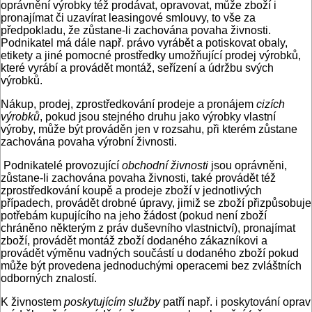
oprávnění výrobky též prodávat, opravovat, může zboží i
pronajímat či uzavírat leasingové smlouvy, to vše za
předpokladu, že zůstane-li zachována povaha živnosti.
Podnikatel má dále např. právo vyrábět a potiskovat obaly,
etikety a jiné pomocné prostředky umožňující prodej výrobků,
které vyrábí a provádět montáž, seřízení a údržbu svých
výrobků.
Nákup, prodej, zprostředkování prodeje a pronájem
cizích
výrobků
, pokud jsou stejného druhu jako výrobky vlastní
výroby, může být prováděn jen v rozsahu, při kterém zůstane
zachována povaha výrobní živnosti.
Podnikatelé provozující
obchodní živnosti
jsou oprávněni,
zůstane-li zachována povaha živnosti, také provádět též
zprostředkování koupě a prodeje zboží v jednotlivých
případech, provádět drobné úpravy, jimiž se zboží přizpůsobuje
potřebám kupujícího na jeho žádost (pokud není zboží
chráněno některým z práv duševního vlastnictví), pronajímat
zboží, provádět montáž zboží dodaného zákazníkovi a
provádět výměnu vadných součástí u dodaného zboží pokud
může být provedena jednoduchými operacemi bez zvláštních
odborných znalostí.
K živnostem
poskytujícím služby
patří např. i poskytování oprav