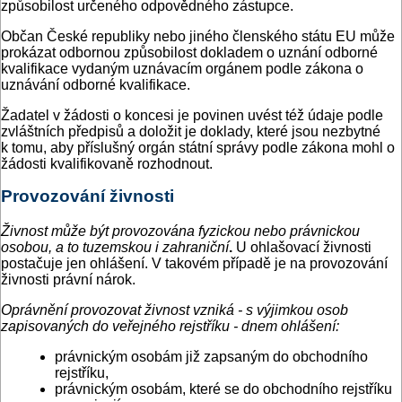
způsobilost určeného odpovědného zástupce.
Občan České republiky nebo jiného členského státu EU může
prokázat odbornou způsobilost dokladem o uznání odborné
kvalifikace vydaným uznávacím orgánem podle zákona o
uznávání odborné kvalifikace.
Žadatel v žádosti o koncesi je povinen uvést též údaje podle
zvláštních předpisů a doložit je doklady, které jsou nezbytné
k tomu, aby příslušný orgán státní správy podle zákona mohl o
žádosti kvalifikovaně rozhodnout.
Provozování živnosti
Živnost může být provozována fyzickou nebo právnickou
osobou, a to tuzemskou i zahraniční
.
U ohlašovací živnosti
postačuje jen ohlášení. V takovém případě je na provozování
živnosti právní nárok.
Oprávnění provozovat živnost
vzniká - s výjimkou osob
zapisovaných do veřejného rejstříku -
dnem ohlášení
:
právnickým osobám již zapsaným do obchodního
rejstříku,
právnickým osobám, které se do obchodního rejstříku