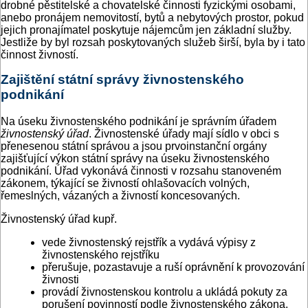
drobné pěstitelské a chovatelské činnosti fyzickými osobami,
anebo pronájem nemovitostí, bytů a nebytových prostor, pokud
jejich pronajímatel poskytuje nájemcům jen základní služby.
Jestliže by byl rozsah poskytovaných služeb širší, byla by i tato
činnost živností.
Zajištění státní správy živnostenského
podnikání
Na úseku živnostenského podnikání je správním úřadem
živnostenský úřad
. Živnostenské úřady mají sídlo v obci s
přenesenou státní správou a jsou prvoinstanční orgány
zajišťující výkon státní správy na úseku živnostenského
podnikání. Úřad vykonává činnosti v rozsahu stanoveném
zákonem, týkající se živností ohlašovacích volných,
řemeslných, vázaných a živností koncesovaných.
Živnostenský úřad kupř.
vede živnostenský rejstřík a vydává výpisy z
živnostenského rejstříku
přerušuje, pozastavuje a ruší oprávnění k provozování
živnosti
provádí živnostenskou kontrolu a ukládá pokuty za
porušení povinností podle živnostenského zákona,