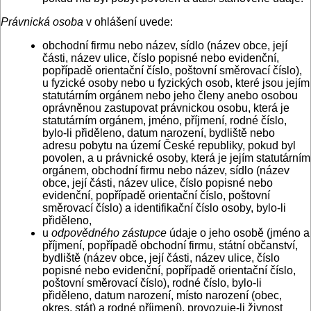
Právnická osoba
v ohlášení uvede:
obchodní firmu nebo název, sídlo (název obce, její
části, název ulice, číslo popisné nebo evidenční,
popřípadě orientační číslo, poštovní směrovací číslo),
u fyzické osoby nebo u fyzických osob, které jsou jejím
statutárním orgánem nebo jeho členy anebo osobou
oprávněnou zastupovat právnickou osobu, která je
statutárním orgánem, jméno, příjmení, rodné číslo,
bylo-li přiděleno, datum narození, bydliště nebo
adresu pobytu na území České republiky, pokud byl
povolen, a u právnické osoby, která je jejím statutárním
orgánem, obchodní firmu nebo název, sídlo (název
obce, její části, název ulice, číslo popisné nebo
evidenční, popřípadě orientační číslo, poštovní
směrovací číslo) a identifikační číslo osoby, bylo-li
přiděleno,
u
odpovědného zástupce
údaje o jeho osobě (jméno a
příjmení, popřípadě obchodní firmu, státní občanství,
bydliště (název obce, její části, název ulice, číslo
popisné nebo evidenční, popřípadě orientační číslo,
poštovní směrovací číslo), rodné číslo, bylo-li
přiděleno, datum narození, místo narození (obec,
okres, stát) a rodné příjmení), provozuje-li živnost