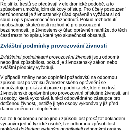
Rejstříku trestů se předávají v elektronické podobě, a to
způsobem umožňujícím dálkový přístup. Pro účely posouzení
bezúhonnosti je živnostenský úřad oprávněn vyžádat si od
soudu opis pravomocného rozhodnutí. Pokud rozhodnutí
neobsahuje skutečnosti rozhodné pro posouzení
bezúhonnosti, je živnostenský úřad oprávněn nahlížet do těch
částí trestního spisu, které tyto skutečnosti obsahují.
Zvláštní podmínky provozování živnosti
Zvláštními podmínkami provozování živnosti
jsou odborná
nebo jiná způsobilost, pokud je živnostenský zákon nebo
zvláštní předpisy vyžadují.
V případě změny nebo doplnění požadavků na odbornou
způsobilost po vzniku živnostenského oprávnění se
nepožaduje prokázání praxe u podnikatele, kterému trvá
živnostenské oprávnění pro provozování příslušné živnosti, ani
u osoby, která vykonává funkci odpovědného zástupce pro
dotčenou živnost, jestliže ji tyto osoby vykonávaly již před
danou změnou či doplněním.
Nelze-li odbornou nebo jinou způsobilost prokázat dokladem
vydaným jedné fyzické osobě, lze odbornou způsobilost
prokázat
dokladem vydaným podnikateli
odbornými orgány,