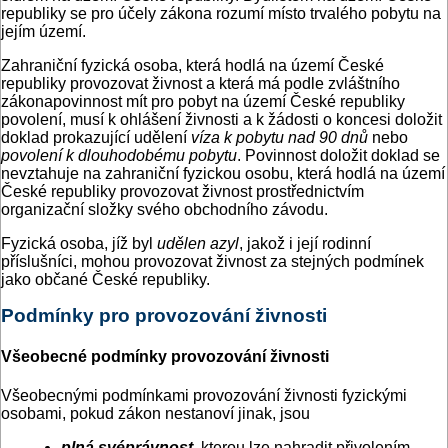
republiky se pro účely zákona rozumí místo trvalého pobytu na
jejím území.
Zahraniční fyzická osoba, která hodlá na území České
republiky provozovat živnost a která má podle zvláštního
zákonapovinnost mít pro pobyt na území České republiky
povolení, musí k ohlášení živnosti a k žádosti o koncesi doložit
doklad prokazující udělení
víza k pobytu nad 90 dnů
nebo
povolení k dlouhodobému pobytu
. Povinnost doložit doklad se
nevztahuje na zahraniční fyzickou osobu, která hodlá na území
České republiky provozovat živnost prostřednictvím
organizační složky svého obchodního závodu.
Fyzická osoba, jíž byl
udělen azyl
, jakož i její rodinní
příslušníci, mohou provozovat živnost za stejných podmínek
jako občané České republiky.
Podmínky pro provozování živnosti
Všeobecné podmínky provozování živnosti
Všeobecnými podmínkami provozování živnosti fyzickými
osobami, pokud zákon nestanoví jinak, jsou
plná svéprávnost
,
kterou lze nahradit přivolením