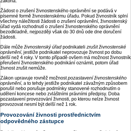
zákona.
Žádost o zrušení živnostenského oprávnění se podává v
písemné formě živnostenskému úřadu. Pokud živnostník splní
všechny náležitosti žádosti o zrušení oprávnění, živnostenský
úřad vydá rozhodnutí o zrušení živnostenského oprávnění
bezodkladně, nejpozději však do 30 dnů ode dne doručení
žádosti.
Dále může
živnostenský úřad
podnikateli
zrušit živnostenské
oprávnění
, jestliže podnikatel neprovozuje živnost po dobu
delší než 4 roky. V tomto případě ovšem má možnost živnostník
přerušení živnostenského podnikání oznámit, potom úřad
živnost zrušit nemůže.
Zákon upravuje rovněž možnost
pozastavení živnostenského
oprávnění
, a to tehdy jestliže podnikatel závažným způsobem
porušil nebo porušuje podmínky stanovené rozhodnutím o
udělení koncese nebo zvláštními právními předpisy. Doba
pozastavení provozování živnosti, po kterou nelze živnost
provozovat nesmí být delší než 1 rok.
Provozování živnosti prostřednictvím
odpovědného zástupce