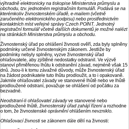
výhradně elektronicky na tiskopise Ministerstva průmyslu a
obchodu, tzv. jednotném registračním formuláři. Podává se na
kterémkoliv živnostenském úřadě, e-mailem (včetně
zaručeného elektronického podpisu) nebo prostřednictvím
kontaktních míst veřejné správy Czech POINT. Jednotný
registrační formulář včetně dalších dokumentů je možné nalézt
na stránkách Ministerstva průmyslu a obchodu.
Živnostenský úřad po ohlášení živnosti ověří, zda byly splněny
podmínky určené živnostenským zákonem. Jestliže by
podmínky nebyly splněny, vyzve živnostenský úřad
ohlašovatele, aby zjištěné nedostatky odstranil. Ve výzvě
stanoví přiměřenou lhůtu k odstranění závad, nejméně však 15
dnů. Jsou-li k tomu závažné důvody, může živnostenský úřad
na žádost podnikatele tuto lhůtu prodloužit, a to i opakovaně.
Jakmile ohlašovatel závady ve stanovené lhůtě nebo ve lhůtě
prodloužené odstraní, považuje se ohlášení od počátku za
bezvadné.
Neodstraní-li ohlašovatel závady
ve stanovené nebo
prodloužené lhůtě,
živnostenský úřad zahájí řízení
a rozhodne
o tom, že živnostenské
oprávnění
ohlášením
nevzniklo.
Ohlašovací živnosti
se zákonem dále dělí na živnosti: