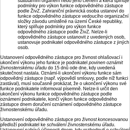
statutárním orgánem nebo jeho členem a která splňuje
podmínky pro výkon funkce odpovědného zástupce
podle ŽivZ. Zahraniční právnická osoba ustanoví do
funkce odpovědného zástupce vedoucího organizační
složky závodu umístěné na území České republiky,
který splňuje podmínky pro výkon funkce
odpovědného zástupce podle ŽivZ. Nelze-li
odpovědného zástupce ustanovit z uvedených osob,
ustanovuje podnikatel odpovědného zástupce z jiných
osob.
Ustanovení odpovědného zástupce pro živnost ohlašovací i
ukončení výkonu jeho funkce je podnikatel
povinen oznámit
živnostenskému úřadu
do 15 dnů ode dne, kdy uvedená
skutečnost nastala. Oznámí-li ukončení výkonu funkce sám
odpovědný zástupce (např. výpovědí smlouvy, podle níž funkci
zastával), musí současně prokázat, že o ukončení výkonu své
funkce podnikatele informoval písemně. Nelze-li určit den
ukončení výkonu funkce odpovědného zástupce podle
oznámení podnikatele, končí výkon funkce odpovědného
zástupce dnem doručení oznámení odpovědného zástupce
živnostenskému úřadu.
Ustanovení odpovědného zástupce pro
živnost koncesovanou
předloží podnikatel ke
schválení živnostenskému úřadu
.
Ustanovení nabývá účinnosti dnem, kdy rozhodnutí o schválení