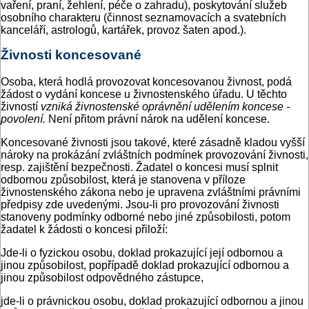
vaření, praní, žehlení, péče o zahradu), poskytování služeb
osobního charakteru (činnost seznamovacích a svatebních
kanceláří, astrologů, kartářek, provoz šaten apod.).
Živnosti koncesované
Osoba, která hodlá provozovat koncesovanou živnost, podá
žádost o vydání koncese u živnostenského úřadu. U těchto
živností
vzniká živnostenské oprávnění udělením koncese -
povolení.
Není přitom právní nárok na udělení koncese.
Koncesované živnosti jsou takové, které zásadně kladou vyšší
nároky na prokázání zvláštních podmínek provozování živnosti,
resp. zajištění bezpečnosti. Žadatel o koncesi musí splnit
odbornou způsobilost, která je stanovena v příloze
živnostenského zákona nebo je upravena zvláštními právními
předpisy zde uvedenými. Jsou-li pro provozování živnosti
stanoveny podmínky odborné nebo jiné způsobilosti, potom
žadatel k žádosti o koncesi přiloží:
Jde-li o fyzickou osobu, doklad prokazující její odbornou a
jinou způsobilost, popřípadě doklad prokazující odbornou a
jinou způsobilost odpovědného zástupce,
jde-li o právnickou osobu, doklad prokazující odbornou a jinou