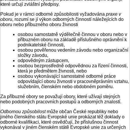
které určují zvláštní předpisy.
Pokud je v rámci odborné způsobilosti vyžadována
praxe v
oboru
, rozumí se jí výkon odborných činností náležejících do
oboru nebo příbuzného oboru živnosti
osobou samostatně výdělečně činnou v oboru nebo v
příbuzném oboru na základě příslušného oprávnění k
podnikatelské činnosti,
osobou pověřenou vedením závodu nebo organizační
složky závodu,
odpovědným zástupcem,
osobou bezprostředně odpovědnou za řízení činnosti,
která je předmětem živnosti, nebo
osobou vykonávající samostatné odborné práce
odpovídající oboru živnosti v pracovněprávním vztahu,
služebním, členském nebo obdobném poměru.
Za příbuzné obory se považují obory, které užívají stejných
nebo podobných pracovních postupů a odborných znalostí.
Odbornou způsobilost
může občan České republiky nebo
jiného členského státu Evropské unie prokázat též doklady o
odborné kvalifikaci, které osvědčují, že příslušnou činnost
vykonával v jiném členském státě Evropské unie za určených