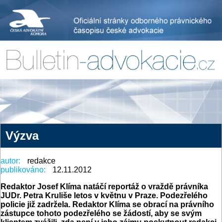
Výzva
autor:
redakce
publikováno:
12.11.2012
Redaktor Josef Klíma natáčí reportáž o vraždě právníka
JUDr. Petra Kruliše letos v květnu v Praze. Podezřelého
policie již zadržela. Redaktor Klíma se obrací na právního
zástupce tohoto podezřelého se žádostí, aby se svým