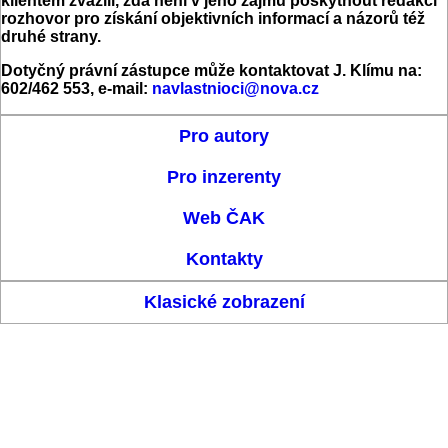
klientem zvážili, zda není v jeho zájmu poskytnout redakci
rozhovor pro získání objektivních informací a názorů též
druhé strany.
Dotyčný právní zástupce může kontaktovat J. Klímu na:
602/462 553, e-mail:
navlastnioci@nova.cz
Pro autory
Pro inzerenty
Web ČAK
Kontakty
Klasické zobrazení