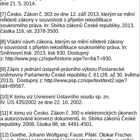
dne 21. 5. 2014.
[7]
Česko. Zákon č. 303 ze dne 12. září 2013, kterým se mění
některé zákony v souvislosti s přijetím rekodifikace
soukromého práva. In: Sbírka zákonů České republiky, 2013,
částka 116, str. 3378-3500.
[8]
Vládní návrh zákona, kterým se mění některé zákony
v souvislosti s přijetím rekodifikace soukromého práva. In:
Sněmovní tisk. 2013, tisk 930. Dostupný
z: http://www.psp.cz/sqw/historie.sqw?o=6&T=930.
[9]
Zápis z jednání ústavně-právního výboru Poslanecké
sněmovny Parlamentu České republiky č. 61 (28. až 30. května
2013). Dostupný z: http://www.psp.cz/sqw/text/text2.sqw?
idd=89567.
[10]
K tomu viz Usnesení Ústavního soudu sp. zn.
IV. ÚS 435/2002 ze dne 22. 10. 2002.
[11]
K tomu viz Česko. Zákon č. 300 o elektronických úkonech
a autorizované konverzi dokumentů. In: Sbírka zákonů České
republiky. 2008, částka 98, str. 4491-4501.
[12]
Goethe, Johann Wolfgang: Faust. Překl. Otokar Fischer.