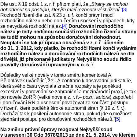
Dle ust. § 19 odst. 1 z. r. ř. přitom platí, že
„Strany se mohou
dohodnout na postupu, kterým mají rozhodci vést řízení.“
[3]
Rozhodčí řízení dle ust. § 23 z. r. ř. končí právní mocí
rozhodčího nálezu nebo doručením usnesení v případech, kdy
se nevydává rozhodčí nález.
[4]
Doručování rozhodčího
nálezu je tedy nedílnou součástí rozhodčího řízení a strany
se tudíž mohou na způsobu doručování dohodnout.
Neuplatní se tak již úprava obsažená v z. r. ř. účinném
do 31. 3. 2012, kdy platilo, že rozhodčí řízení končí vydáním
rozhodčího nálezu a doručování rozhodčích nálezů se dle
dřívější, již překonané judikatury Nejvyššího soudu řídilo
pravidly doručování upravenými v o. s. ř.
Důsledky velké novely v tomto směru komentoval A.
Bělohlávek uvádějící, že: „A contrario k dosavadní judikatuře,
která svého času vyvolala značné rozpaky a je poněkud
excesivní v porovnání se zahraniční a mezinárodní praxí, je tak
po novele ZoRŘ (velké novele z. r. ř.–
pozn. autora
) zapotřebí
i doručování RN a usnesení považovat za součást ‚postupu
v řízení‘, které podléhá široké autonomii stran (§ 19 z. ř. r.).
Dochází tak k posílení autonomie stran, pokud jde o možnost
sjednání postupu pro doručování rozhodčích nálezů.“
[5]
Na změnu právní úpravy reagoval Nejvyšší soud
v usnesení 30 Cdo 3678/2013 ze dne 21. 5. 2014, ve kterém