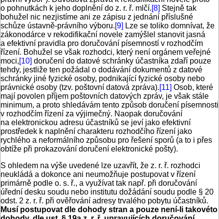
o pohnutkách k jeho doplnění do z. r. ř. mlčí.
[8]
Stejně tak
bohužel nic nezjistíme ani ze zápisu z jednání příslušné
schůze ústavně-právního výboru.
[9]
Lze se toliko domnívat, že
zákonodárce v rekodifikační novele zamýšlel stanovit jasná
a efektivní pravidla pro doručování písemností v rozhodčím
řízení. Bohužel se však rozhodci, který není orgánem veřejné
moci,
[10]
doručení do datové schránky účastníka zdaří pouze
tehdy, jestliže ten požádal o dodávání dokumentů z datové
schránky jiné fyzické osoby, podnikající fyzické osoby nebo
právnické osoby (tzv. poštovní datová zpráva).
[11]
Osob, které
mají povolen příjem poštovních datových zpráv, je však stále
minimum, a proto shledávám tento způsob doručení písemnosti
v rozhodčím řízení za výjimečný. Naopak doručování
na elektronickou adresu účastníků se jeví jako efektivní
prostředek k naplnění charakteru rozhodčího řízení jako
rychlého a neformálního způsobu pro řešení sporů (a to i přes
obtíže při prokazování doručení elektronické pošty).
S ohledem na výše uvedené lze uzavřít, že z. r. ř. rozhodci
neukládá a dokonce ani neumožňuje postupovat v řízení
primárně podle o. s. ř., a využívat tak např. při doručování
úřední desku soudu nebo institutu dožádání soudu podle § 20
odst. 2 z. r. ř. při ověřování adresy trvalého pobytu účastníků.
Musí postupovat dle dohody stran a pouze není-li takovéto
dohody, dle ust. § 19a z. r. ř. upravujících doručování