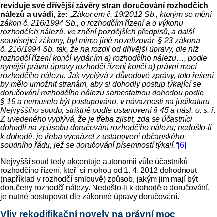
reviduje své dřívější závěry stran doručování rozhodčích
nálezů a uvádí, že:
„Zákonem č. 19/2012 Sb., kterým se mění
zákon č. 216/1994 Sb., o rozhodčím řízení a o výkonu
rozhodčích nálezů, ve znění pozdějších předpisů, a další
související zákony, byl mimo jiné novelizován § 23 zákona
č. 216/1994 Sb. tak, že na rozdíl od dřívější úpravy, dle níž
rozhodčí řízení končí vydáním a) rozhodčího nálezu…, podle
nynější právní úpravy rozhodčí řízení končí a) právní mocí
rozhodčího nálezu. Jak vyplývá z důvodové zprávy, toto řešení
by mělo umožnit stranám, aby si dohodly postup týkající se
doručování rozhodčího nálezu samostatnou dohodou podle
§ 19 a nemuselo být postupováno, v návaznosti na judikaturu
Nejvyššího soudu, striktně podle ustanovení § 45 a násl. o. s. ř.
Z uvedeného vyplývá, že je třeba zjistit, zda se účastníci
dohodli na způsobu doručování rozhodčího nálezu; nedošlo-li
k dohodě, je třeba vycházet z ustanovení občanského
soudního řádu, jež se doručování písemností týkají.“
[6]
Nejvyšší soud tedy akcentuje autonomii vůle účastníků
rozhodčího řízení, kteří si mohou od 1. 4. 2012 dohodnout
(například v rozhodčí smlouvě) způsob, jakým jim mají být
doručeny rozhodčí nálezy. Nedošlo-li k dohodě o doručování,
je nutné postupovat dle zákonné úpravy doručování.
Vliv rekodifikační novely na právní moc