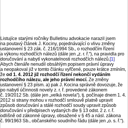
Listujíce starými ročníky Bulletinu advokacie narazil jsem
na poutavý článek J. Kociny, pojednávající o vlivu změny
ustanovení § 23 zák. č. 216/1994 Sb., o rozhodčím řízení
a výkonu rozhodčích nálezů (dále jen „z. r. ř.“), na pravidla pro
doručování a nabytí vykonatelnosti rozhodčích nálezů.
[1]
Abych čtenáře nenudil obsáhlým popisem právní úpravy
a neopakoval již v tomto článku vyřčené, pouze krátce zmíním,
že
od 1. 4. 2012 již rozhodčí řízení nekončí vydáním
rozhodčího nálezu, ale jeho právní mocí.
Ze změny
ustanovení § 23 písm. a) pak J. Kocina správně dovozuje, že
po nabytí účinnosti novely z. r. ř. provedené zákonem
č. 19/2012 Sb. (dále jen „velká novela“), tj. počínaje dnem 1. 4.
2012 si strany mohou v rozhodčí smlouvě platně upravit
způsob doručování a stálé rozhodčí soudy upravit způsob
doručování v předpisech vydaných dle § 13 odst. 2 z. r. ř.
odlišně od zákonné úpravy, obsažené v § 45 a násl. zákona
č. 99/1963 Sb., občanského soudního řádu (dále jen „o. s. ř.“).