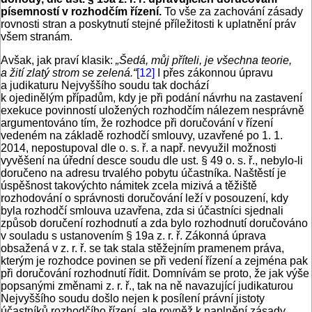
písemností v rozhodčím řízení.
To vše za zachování zásady
rovnosti stran a poskytnutí stejné příležitosti k uplatnění práv
všem stranám.
Avšak, jak praví klasik:
„Šedá, můj příteli, je všechna teorie,
a žití zlatý strom se zelená.“
[12]
I přes zákonnou úpravu
a judikaturu Nejvyššího soudu tak dochází
k ojedinělým případům, kdy je při podání návrhu na zastavení
exekuce povinností uložených rozhodčím nálezem nesprávně
argumentováno tím, že rozhodce při doručování v řízení
vedeném na základě rozhodčí smlouvy, uzavřené po 1. 1.
2014, nepostupoval dle o. s. ř. a např. nevyužil možnosti
vyvěšení na úřední desce soudu dle ust. § 49 o. s. ř., nebylo-li
doručeno na adresu trvalého pobytu účastníka. Naštěstí je
úspěšnost takovýchto námitek zcela mizivá a těžiště
rozhodování o správnosti doručování leží v posouzení, kdy
byla rozhodčí smlouva uzavřena, zda si účastníci sjednali
způsob doručení rozhodnutí a zda bylo rozhodnutí doručováno
v souladu s ustanovením § 19a z. r. ř. Zákonná úprava
obsažená v z. r. ř. se tak stala stěžejním pramenem práva,
kterým je rozhodce povinen se při vedení řízení a zejména pak
při doručování rozhodnutí řídit. Domnívám se proto, že jak výše
popsanými změnami z. r. ř., tak na ně navazující judikaturou
Nejvyššího soudu došlo nejen k posílení právní jistoty
účastníků rozhodčího řízení, ale rovněž k naplnění zásady