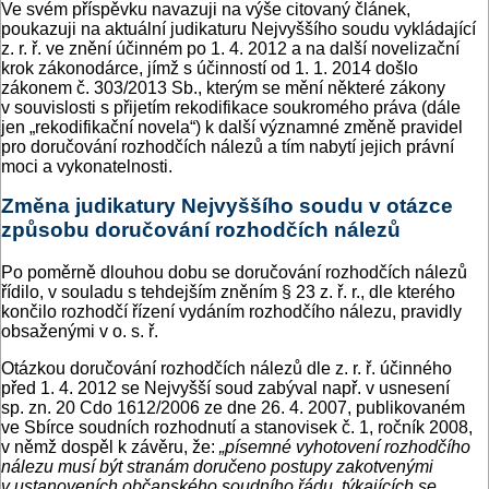
Ve svém příspěvku navazuji na výše citovaný článek,
poukazuji na aktuální judikaturu Nejvyššího soudu vykládající
z. r. ř. ve znění účinném po 1. 4. 2012 a na další novelizační
krok zákonodárce, jímž s účinností od 1. 1. 2014 došlo
zákonem č. 303/2013 Sb., kterým se mění některé zákony
v souvislosti s přijetím rekodifikace soukromého práva (dále
jen „rekodifikační novela“) k další významné změně pravidel
pro doručování rozhodčích nálezů a tím nabytí jejich právní
moci a vykonatelnosti.
Změna judikatury Nejvyššího soudu v otázce
způsobu doručování rozhodčích nálezů
Po poměrně dlouhou dobu se doručování rozhodčích nálezů
řídilo, v souladu s tehdejším zněním § 23 z. ř. r., dle kterého
končilo rozhodčí řízení vydáním rozhodčího nálezu, pravidly
obsaženými v o. s. ř.
Otázkou doručování rozhodčích nálezů dle z. r. ř. účinného
před 1. 4. 2012 se Nejvyšší soud zabýval např. v usnesení
sp. zn. 20 Cdo 1612/2006 ze dne 26. 4. 2007, publikovaném
ve Sbírce soudních rozhodnutí a stanovisek č. 1, ročník 2008,
v němž dospěl k závěru, že:
„písemné vyhotovení rozhodčího
nálezu musí být stranám doručeno postupy zakotvenými
v ustanoveních občanského soudního řádu, týkajících se