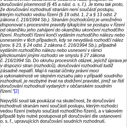
doručování písemností (§ 45 a násl. o. s. ř.). Je tomu tak proto,
že doručování rozhodnutí stranám není součástí postupu,
kterým rozhodci vedou řízení (§ 19 odst. 1, 2 a § 13 odst. 2
zákona č. 216/1994 Sb.). Stranám (rozhodcům) je umožněno
disponovat s procesními pravidly týkajícími se postupu v řízení
od okamžiku jeho zahájení do okamžiku ukončení rozhodčího
řízení. Rozhodčí řízení končí vydáním rozhodčího nálezu nebo
usnesením v těch případech, kdy se nevydává rozhodčí nález
(srov. § 23, § 24 odst. 2 zákona č. 216/1994 Sb.), případně
vydáním rozhodčího nálezu nebo usnesení v rámci
přezkoumání jinými rozhodci ve smyslu § 27 zákona
č. 216/1994 Sb. Do okruhu procesních otázek, jejichž úprava je
v dispozici stran (rozhodců), doručování rozhodnutí tudíž
zásadně nepatří. Mají-li nastat účinky právní moci
a vykonatelnosti ve stejném rozsahu jako v případě soudního
rozhodnutí, je nezbytné trvat na dodržení pravidel, jimiž se řídí
doručování rozhodnutí vydaných v občanském soudním
řízení.“
[2]
Nejvyšší soud tak poukázal na skutečnost, že doručování
rozhodnutí stranám není součástí postupu, kterým rozhodci
vedou řízení (nebylo součástí rozhodčího řízení), a v takovém
případě bylo nutné postupovat při doručování dle ustanovení
o. s. ř., upravujících doručování soudních rozhodnutí.