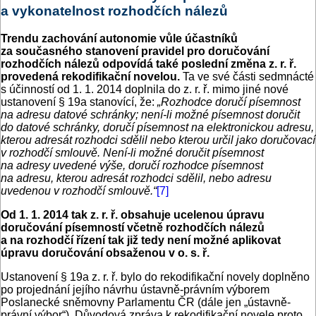
a vykonatelnost rozhodčích nálezů
Trendu zachování autonomie vůle účastníků
za současného stanovení pravidel pro doručování
rozhodčích nálezů odpovídá také poslední změna z. r. ř.
provedená rekodifikační novelou.
Ta ve své části sedmnácté
s účinností od 1. 1. 2014 doplnila do z. r. ř. mimo jiné nové
ustanovení § 19a stanovící, že:
„Rozhodce doručí písemnost
na adresu datové schránky; není-li možné písemnost doručit
do datové schránky, doručí písemnost na elektronickou adresu,
kterou adresát rozhodci sdělil nebo kterou určil jako doručovací
v rozhodčí smlouvě. Není-li možné doručit písemnost
na adresy uvedené výše, doručí rozhodce písemnost
na adresu, kterou adresát rozhodci sdělil, nebo adresu
uvedenou v rozhodčí smlouvě.“
[7]
Od 1. 1. 2014 tak z. r. ř. obsahuje ucelenou úpravu
doručování písemností včetně rozhodčích nálezů
a na rozhodčí řízení tak již tedy není možné aplikovat
úpravu doručování obsaženou v o. s. ř.
Ustanovení § 19a z. r. ř. bylo do rekodifikační novely doplněno
po projednání jejího návrhu ústavně-právním výborem
Poslanecké sněmovny Parlamentu ČR (dále jen „ústavně-
právní výbor“). Důvodová zpráva k rekodifikační novele proto