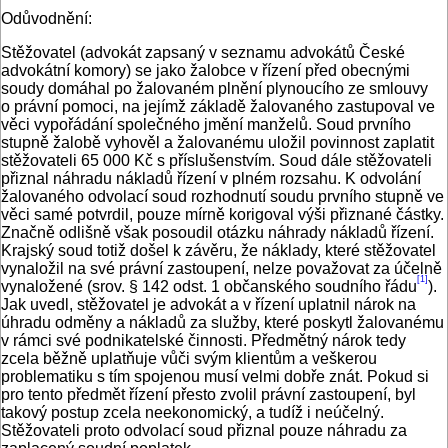
Odůvodnění:
Stěžovatel (advokát zapsaný v seznamu advokátů České
advokátní komory) se jako žalobce v řízení před obecnými
soudy domáhal po žalovaném plnění plynoucího ze smlouvy
o právní pomoci, na jejímž základě žalovaného zastupoval ve
věci vypořádání společného jmění manželů. Soud prvního
stupně žalobě vyhověl a žalovanému uložil povinnost zaplatit
stěžovateli 65 000 Kč s příslušenstvím. Soud dále stěžovateli
přiznal náhradu nákladů řízení v plném rozsahu. K odvolání
žalovaného odvolací soud rozhodnutí soudu prvního stupně ve
věci samé potvrdil, pouze mírně korigoval výši přiznané částky.
Značně odlišně však posoudil otázku náhrady nákladů řízení.
Krajský soud totiž došel k závěru, že náklady, které stěžovatel
vynaložil na své právní zastoupení, nelze považovat za účelně
[1]
vynaložené (srov. § 142 odst. 1 občanského soudního řádu
).
Jak uvedl, stěžovatel je advokát a v řízení uplatnil nárok na
úhradu odměny a nákladů za služby, které poskytl žalovanému
v rámci své podnikatelské činnosti. Předmětný nárok tedy
zcela běžně uplatňuje vůči svým klientům a veškerou
problematiku s tím spojenou musí velmi dobře znát. Pokud si
pro tento předmět řízení přesto zvolil právní zastoupení, byl
takový postup zcela neekonomický, a tudíž i neúčelný.
Stěžovateli proto odvolací soud přiznal pouze náhradu za