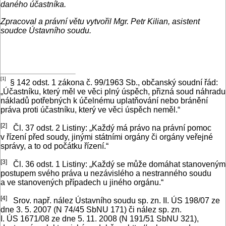
daného účastníka.
Zpracoval a právní větu vytvořil Mgr. Petr Kilian, asistent
soudce Ústavního soudu.
[1]
§ 142 odst. 1 zákona č. 99/1963 Sb., občanský soudní řád:
„Účastníku, který měl ve věci plný úspěch, přizná soud náhradu
nákladů potřebných k účelnému uplatňování nebo bránění
práva proti účastníku, který ve věci úspěch neměl.“
[
2]
Čl. 37 odst. 2 Listiny: „Každý má právo na právní pomoc
v řízení před soudy, jinými státními orgány či orgány veřejné
správy, a to od počátku řízení.“
[3]
Čl. 36 odst. 1 Listiny: „Každý se může domáhat stanoveným
postupem svého práva u nezávislého a nestranného soudu
a ve stanovených případech u jiného orgánu.“
[4]
Srov. např. nález Ústavního soudu sp. zn. II. ÚS 198/07 ze
dne 3. 5. 2007 (N 74/45 SbNU 171) či nález sp. zn.
I. ÚS 1671/08 ze dne 5. 11. 2008 (N 191/51 SbNU 321),