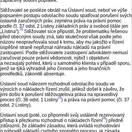
zaplacený soudní poplatek.
Stěžovatel se posléze obrátil na Ústavní soud, neboť ve výše
popsaném postupu odvolacího soudu spatřoval porušení svých
ústavně zaručených práv, zejména práva na právní pomoc
podle čl. 37 odst. 2 Listiny základních práv a svobod (dále jen
[2]
„Listina“).
Stěžovatel sice připustil, že problematiku řešenou
před obecnými soudy zná, tato skutečnost však podle jeho
názoru neopravňovala soud k tomu, aby mu jakožto v řízení
úspěšné straně nepřiznal náhradu nákladů na právní
zastoupení. Podle stěžovatele zastoupení advokátem nemusí
zaručovat pouze právní vědomosti, nýbrž i objektivní
a nezaujatý pohled, který u samotného klienta v případě sporu,
jenž se týká výhradně jeho činnosti a jeho finančních
prostředků, zákonitě absentuje.
Ústavní soud nálezem rozhodnutí odvolacího soudu ve
výrocích o nákladech řízení zrušil, jelikož došel k závěru, že
jimi došlo k porušení stěžovatelova práva na spravedlivý
[3]
proces (čl. 36 odst. 1 Listiny
) a práva na právní pomoc (čl. 37
odst. 2 Listiny).
Ústavní soud (poté, co připomněl svůj ustáleně rezervovaný
[4]
přístup k přezkumu rozhodnutí o nákladech řízení
) předně
zdůraznil, že základní zásadou, která ovládá rozhodování
o náhradě nákladů civilního sporného procesu, je zásada