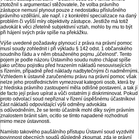
ztotožnil s argumentací stěžovatele, že volba právního
zástupce nemusí plynout pouze z nedostatku příslušného
právního vzdělání, ale např. i z konkrétní specializace na daný
problém či vyšší míry objektivity zástupce. Jestliže má totiž
advokát k věci zřetelně subjektivní vztah, mohlo by mu to být
při hájení svých práv spíše na překážku.
Výše uvedené požadavky plynoucí z práva na právní pomoc
musí soudy zohlednit i při výkladu § 142 odst. 1 občanského
soudního řádu a v něm obsaženého pojmu „účelnost“. Tento
pojem je podle názoru Ústavního soudu nutno chápat spíše
jako určitou pojistku před hrazením nákladů nesouvisejících
s řízením, případně před náklady nadbytečnými či nadměrnými.
Vzhledem k ústavně zaručenému právu na právní pomoc však
nelze jeho prostřednictvím vymezovat kategorii osob, která by
z hlediska právního zastoupení měla odlišné postavení, a tak jí
de facto její právo upírat a vůči ostatním ji diskriminovat. Pokud
proto odvolací soud nepřiznal v řízení úspěšnému účastníkovi
část nákladů odpovídající výši odměny advokáta
s odůvodněním, že se tento účastník mohl díky svým právním
znalostem bránit sám, ocitlo se tímto napadené rozhodnutí
mimo meze ústavnosti.
Namísto takového paušálního přístupu Ústavní soud vyzdvihl
povinnost obecných soudů důsledně zkoumat, zda je právní