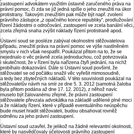
zastoupení advokátem využitím ústavně zaručeného práva na
právní pomoc, či zda se již jedná spíše o jeho zneužití na úkor
protistrany. Takovým zneužitím pak může být např. zvolení
právního zástupce „z opačného konce republiky“, prodlužování
řízení žádostmi o odročování, zastoupení ve zcela banální věci,
zcela zřejmá snaha zvýšit náklady řízení protistraně apod.
Ústavní soud se posléze zabýval okolnostmi stěžovatelova
případu, zneužití práva na právní pomoc ve výše nastíněném
smyslu v nich však nespatřil. Poukázal přitom na to, že se
nejednalo o věc právně zcela jednoduchou, což potvrzovala
i skutečnost, že v řízení byla nařízena čtyři jednání, na nichž
probíhalo dokazování. Dále si Ústavní soud povšiml, že
stěžovatel se od počátku snažil věc vyřešit mimosoudně,
a tedy bez zbytečných nákladů. V této souvislosti poukázal na
stěžovatelův návrh na smír ze dne 5. 3. 2012 (samotná žaloba
byla přitom podána až dne 17. 12. 2012), z něhož navíc
muselo být žalovanému zřejmé, že právní zastoupení
stěžovatele převzala advokátka na základě udělené plné moci
a že náklady řízení, které v případě eventuálního neúspěchu
bude muset hradit stěžovateli, budou obsahovat rovněž
odměnu za jeho právní zastoupení.
Ústavní soud uzavřel, že jelikož na žádné relevantní okolnosti,
které by nasvědčovaly účelovosti právního zastoupení