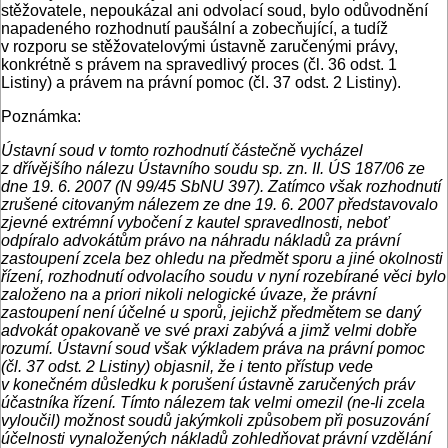
stěžovatele, nepoukázal ani odvolací soud, bylo odůvodnění
napadeného rozhodnutí paušální a zobecňující, a tudíž
v rozporu se stěžovatelovými ústavně zaručenými právy,
konkrétně s právem na spravedlivý proces (čl. 36 odst. 1
Listiny) a právem na právní pomoc (čl. 37 odst. 2 Listiny).
Poznámka:
Ústavní soud v tomto rozhodnutí částečně vycházel
z dřívějšího nálezu Ústavního soudu sp. zn. II. ÚS 187/06 ze
dne 19. 6. 2007 (N 99/45 SbNU 397). Zatímco však rozhodnutí
zrušené citovaným nálezem ze dne 19. 6. 2007 představovalo
zjevné extrémní vybočení z kautel spravedlnosti, neboť
odpíralo advokátům právo na náhradu nákladů za právní
zastoupení zcela bez ohledu na předmět sporu a jiné okolnosti
řízení, rozhodnutí odvolacího soudu v nyní rozebírané věci bylo
založeno na a priori nikoli nelogické úvaze, že právní
zastoupení není účelné u sporů, jejichž předmětem se daný
advokát opakovaně ve své praxi zabývá a jimž velmi dobře
rozumí. Ústavní soud však výkladem práva na právní pomoc
(čl. 37 odst. 2 Listiny) objasnil, že i tento přístup vede
v konečném důsledku k porušení ústavně zaručených práv
účastníka řízení. Tímto nálezem tak velmi omezil (ne-li zcela
vyloučil) možnost soudů jakýmkoli způsobem při posuzování
účelnosti vynaložených nákladů zohledňovat právní vzdělání