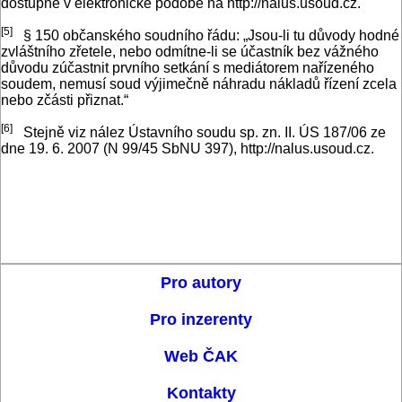
dostupné v elektronické podobě na http://nalus.usoud.cz.
[5]
§ 150 občanského soudního řádu: „Jsou-li tu důvody hodné
zvláštního zřetele, nebo odmítne-li se účastník bez vážného
důvodu zúčastnit prvního setkání s mediátorem nařízeného
soudem, nemusí soud výjimečně náhradu nákladů řízení zcela
nebo zčásti přiznat.“
[6]
Stejně viz nález Ústavního soudu sp. zn. II. ÚS 187/06 ze
dne 19. 6. 2007 (N 99/45 SbNU 397), http://nalus.usoud.cz.
Pro autory
Pro inzerenty
Web ČAK
Kontakty