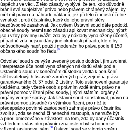
úspěchu ve věci. Z této zásady vyplývá, že ten, kdo důvodně
bránil své subjektivní právo nebo právem chráněný zájem, by
měl mít právo na náhradu nákladů, jež při této činnosti účelně
vynaložil, proti účastníku, který do jeho právní sféry
bezdůvodně zasahoval. Jak ovšem Ústavní soud dále podotkl,
obecné soudy nesmí tuto zásadu aplikovat mechanicky, nýbrž
jsou vždy povinny uvážit, zda byly náklady vynaloženy účelně,
případně zda nejsou dány jiné okolnosti případu, které by
odůvodňovaly např. použití moderačního práva podle § 150
[5]
občanského soudního řádu.
Odvolací soud sice výše uvedený postup dodržel, jím zvolená
interpretace účelnosti vynaložených nákladů však podle
Ústavního soudu v konečném důsledku vedla k porušení
stěžovatelových ústavně zaručených práv, zejména práva
garantovaného čl. 37 odst. 2 Listiny. Toto ustanovení garantuje
každému, tedy včetně osob s právním vzděláním, právo na
právní pomoc v řízení před soudy, jinými státními orgány či
orgány veřejné správy. Jak Ústavní soud konstatoval, právo na
právní pomoc zásadně (s výjimkou řízení, pro něž je
předepsáno povinné zastoupení) zahrnuje právo účastníka
zvolit si, zda se nechá či nenechá zastoupit, a nemůže být
a priori omezováno v závislosti na tom, zda by daný účastník
vzhledem k vlastním právním znalostem byl schopen se
[6]
v řízení zastupovat sám.
Ústavní soud se v tomto směru