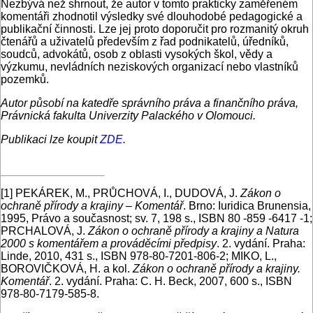
Nezbývá než shrnout, že autor v tomto prakticky zaměřeném
komentáři zhodnotil výsledky své dlouhodobé pedagogické a
publikační činnosti. Lze jej proto doporučit pro rozmanitý okruh
čtenářů a uživatelů především z řad podnikatelů, úředníků,
soudců, advokátů, osob z oblasti vysokých škol, vědy a
výzkumu, nevládních neziskových organizací nebo vlastníků
pozemků.
Autor působí na katedře správního práva a finančního práva,
Právnická fakulta Univerzity Palackého v Olomouci.
Publikaci lze koupit
ZDE
.
[1]
PEKÁREK, M., PRŮCHOVÁ, I., DUDOVÁ, J.
Zákon o
ochraně přírody a krajiny – Komentář
. Brno: Iuridica Brunensia,
1995, Právo a současnost; sv. 7, 198 s., ISBN 80 -859 -6417 -1;
PRCHALOVÁ, J.
Zákon o ochraně přírody a krajiny a Natura
2000 s komentářem a prováděcími předpisy
. 2. vydání. Praha:
Linde, 2010, 431 s., ISBN 978-80-7201-806-2; MIKO, L.,
BOROVIČKOVÁ, H. a kol.
Zákon o ochraně přírody a krajiny.
Komentář
. 2. vydání. Praha: C. H. Beck, 2007, 600 s., ISBN
978-80-7179-585-8.