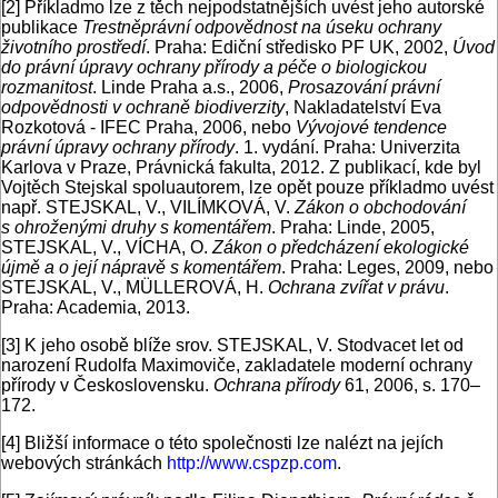
[2]
Příkladmo lze z těch nejpodstatnějších uvést jeho autorské
publikace
Trestněprávní odpovědnost na úseku ochrany
životního prostředí
. Praha: Ediční středisko PF UK, 2002,
Úvod
do právní úpravy ochrany přírody a péče o biologickou
rozmanitost
. Linde Praha a.s., 2006,
Prosazování právní
odpovědnosti v ochraně biodiverzity
, Nakladatelství Eva
Rozkotová - IFEC Praha, 2006, nebo
Vývojové tendence
právní úpravy ochrany přírody
. 1. vydání. Praha: Univerzita
Karlova v Praze, Právnická fakulta, 2012. Z publikací, kde byl
Vojtěch Stejskal spoluautorem, lze opět pouze příkladmo uvést
např. STEJSKAL, V., VILÍMKOVÁ, V.
Zákon o obchodování
s ohroženými druhy s komentářem
. Praha: Linde, 2005,
STEJSKAL, V., VÍCHA, O.
Zákon o předcházení ekologické
újmě a o její nápravě s komentářem
. Praha: Leges, 2009, nebo
STEJSKAL, V., MÜLLEROVÁ, H.
Ochrana zvířat v právu
.
Praha: Academia, 2013.
[3]
K jeho osobě blíže srov. STEJSKAL, V. Stodvacet let od
narození Rudolfa Maximoviče, zakladatele moderní ochrany
přírody v Československu.
Ochrana přírody
61, 2006, s. 170–
172.
[4]
Bližší informace o této společnosti lze nalézt na jejích
webových stránkách
http://www.cspzp.com
.