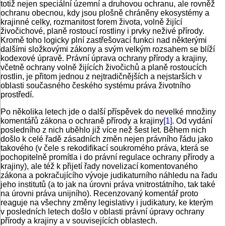
totiž nejen speciální územní a druhovou ochranu, ale rovněž
ochranu obecnou, kdy jsou plošně chráněny ekosystémy a
krajinné celky, rozmanitost forem života, volně žijící
živočichové, planě rostoucí rostliny i prvky neživé přírody.
Kromě toho logicky plní zastřešovací funkci nad některými
dalšími složkovými zákony a svým velkým rozsahem se blíží
kodexové úpravě. Právní úprava ochrany přírody a krajiny,
včetně ochrany volně žijících živočichů a planě rostoucích
rostlin, je přitom jednou z nejtradičnějších a nejstarších v
oblasti současného českého systému práva životního
prostředí.
Po několika letech jde o další příspěvek do nevelké množiny
komentářů zákona o ochraně přírody a krajiny
[1]
. Od vydání
posledního z nich uběhlo již více než šest let. Během nich
došlo k celé řadě zásadních změn nejen právního řádu jako
takového (v čele s rekodifikací soukromého práva, která se
pochopitelně promítla i do právní regulace ochrany přírody a
krajiny), ale též k přijetí řady novelizací komentovaného
zákona a pokračujícího vývoje judikaturního náhledu na řadu
jeho institutů (a to jak na úrovni práva vnitrostátního, tak také
na úrovni práva unijního). Recenzovaný komentář proto
reaguje na všechny změny legislativy i judikatury, ke kterým
v posledních letech došlo v oblasti právní úpravy ochrany
přírody a krajiny a v souvisejících oblastech.