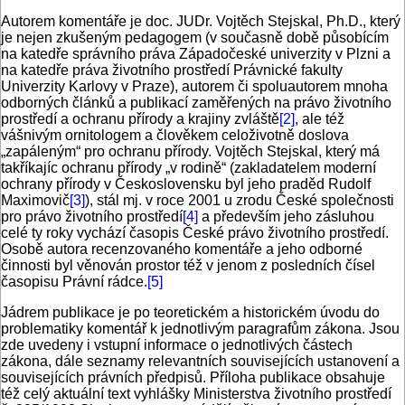
Autorem komentáře je doc. JUDr. Vojtěch Stejskal, Ph.D., který
je nejen zkušeným pedagogem (v současně době působícím
na katedře správního práva Západočeské univerzity v Plzni a
na katedře práva životního prostředí Právnické fakulty
Univerzity Karlovy v Praze), autorem či spoluautorem mnoha
odborných článků a publikací zaměřených na právo životního
prostředí a ochranu přírody a krajiny zvláště
[2]
, ale též
vášnivým ornitologem a člověkem celoživotně doslova
„zapáleným“ pro ochranu přírody. Vojtěch Stejskal, který má
takříkajíc ochranu přírody „v rodině“ (zakladatelem moderní
ochrany přírody v Československu byl jeho praděd Rudolf
Maximovič
[3]
), stál mj. v roce 2001 u zrodu České společnosti
pro právo životního prostředí
[4]
a především jeho zásluhou
celé ty roky vychází časopis České právo životního prostředí.
Osobě autora recenzovaného komentáře a jeho odborné
činnosti byl věnován prostor též v jenom z posledních čísel
časopisu Právní rádce.
[5]
Jádrem publikace je po teoretickém a historickém úvodu do
problematiky komentář k jednotlivým paragrafům zákona. Jsou
zde uvedeny i vstupní informace o jednotlivých částech
zákona, dále seznamy relevantních souvisejících ustanovení a
souvisejících právních předpisů. Příloha publikace obsahuje
též celý aktuální text vyhlášky Ministerstva životního prostředí