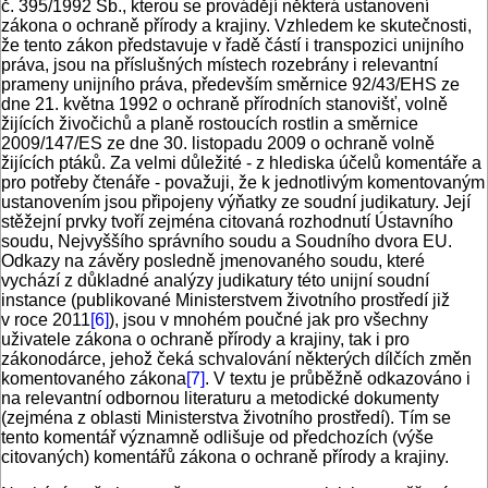
č. 395/1992 Sb., kterou se provádějí některá ustanovení
zákona o ochraně přírody a krajiny. Vzhledem ke skutečnosti,
že tento zákon představuje v řadě částí i transpozici unijního
práva, jsou na příslušných místech rozebrány i relevantní
prameny unijního práva, především směrnice 92/43/EHS ze
dne 21. května 1992 o ochraně přírodních stanovišť, volně
žijících živočichů a planě rostoucích rostlin a směrnice
2009/147/ES ze dne 30. listopadu 2009 o ochraně volně
žijících ptáků. Za velmi důležité - z hlediska účelů komentáře a
pro potřeby čtenáře - považuji, že k jednotlivým komentovaným
ustanovením jsou připojeny výňatky ze soudní judikatury. Její
stěžejní prvky tvoří zejména citovaná rozhodnutí Ústavního
soudu, Nejvyššího správního soudu a Soudního dvora EU.
Odkazy na závěry posledně jmenovaného soudu, které
vychází z důkladné analýzy judikatury této unijní soudní
instance (publikované Ministerstvem životního prostředí již
v roce 2011
[6]
), jsou v mnohém poučné jak pro všechny
uživatele zákona o ochraně přírody a krajiny, tak i pro
zákonodárce, jehož čeká schvalování některých dílčích změn
komentovaného zákona
[7]
. V textu je průběžně odkazováno i
na relevantní odbornou literaturu a metodické dokumenty
(zejména z oblasti Ministerstva životního prostředí). Tím se
tento komentář významně odlišuje od předchozích (výše
citovaných) komentářů zákona o ochraně přírody a krajiny.