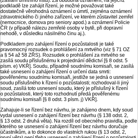
(zaslání úmrtního listu). Za obdobná oznámení, na jejichž
podkladě lze zahájit řízení, je možné považovat také
dostatečně věrohodná oznámení o úmrtí, zejména oznámení
zdravotnického či jiného zařízení, ve kterém zůstavitel zemřel
(nemocnice, domova pro seniory apod.) a oznámení Policie
ČR (v případě nálezu zemřelé osoby v bytě, při dopravní
nehodě, v důsledku násilného činu aj.).
Podkladem pro zahájení řízení o pozůstalosti je také
pravomocný rozsudek o prohlášení za mrtvého (viz § 71 OZ
a § 54 až 58 ZŘS). Rozsudek o prohlášení za mrtvého se
zasílá soudu příslušnému k projednání dědictví [§ 8 odst. 5
písm. e) VKŘ]. Soudu, případně soudnímu komisaři, se zasílá
také usnesení o zahájení řízení o určení data smrti:
pověřenému soudnímu komisaři, jestliže se jedná o usnesení
soudu příslušného k řízení o pozůstalosti; rozhodoval-li jiný
soud, zasílá toto usnesení soudu, který je příslušný k řízení
o pozůstalosti, který toto rozhodnutí předá pověřenému
soudnímu komisaři [§ 8 odst. 3 písm. j) VKŘ].
Zahajuje-li se řízení bez návrhu, je zahájeno dnem, kdy soud
vydal usnesení o zahájení řízení bez návrhu (§ 138 odst. 2,
§ 13 odst. 2 druhá věta). Na rozdíl od obecného pravidla, podle
kterého se usnesení o zahájení řízení bez návrhu doručuje
účastníkům, a to dokonce do vlastních rukou (§ 13 odst. 2,
první věta) není třeba usnesení o zahájení řízení o pozůstalosti