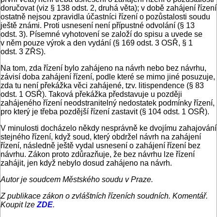
doručovat (viz § 138 odst. 2, druhá věta); v době zahájení řízení
ostatně nejsou zpravidla účastníci řízení o pozůstalosti soudu
ještě známi. Proti usnesení není přípustné odvolání (§ 13
odst. 3). Písemné vyhotovení se založí do spisu a uvede se
v něm pouze výrok a den vydání (§ 169 odst. 3 OSŘ, § 1
odst. 3 ZŘS).
Na tom, zda řízení bylo zahájeno na návrh nebo bez návrhu,
závisí doba zahájení řízení, podle které se mimo jiné posuzuje,
zda tu není překážka věci zahájené, tzv. litispendence (§ 83
odst. 1 OSŘ). Taková překážka představuje u později
zahájeného řízení neodstranitelný nedostatek podmínky řízení,
pro který je třeba pozdější řízení zastavit (§ 104 odst. 1 OSŘ).
V minulosti docházelo někdy nesprávně ke dvojímu zahajování
stejného řízení, když soud, který obdržel návrh na zahájení
řízení, následně ještě vydal usnesení o zahájení řízení bez
návrhu. Zákon proto zdůrazňuje, že bez návrhu lze řízení
zahájit, jen když nebylo dosud zahájeno na návrh.
Autor je soudcem Městského soudu v Praze.
Z publikace zákon o zvláštních řízeních soudních. Komentář.
Koupit lze
ZDE
.