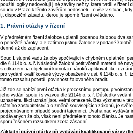
použití logiky nedovolují jiné závěry než ty, které tvrdil v říz
soudu v Praze k těmto závěrům nedospěli. To vše v situaci, kdy
tj. dispoziční zásadu, kterou je sporné řízení ovládáno.
1. Právní otázky v řízení
V předmětném řízení žalobce uplatnil podanou žalobou dva samo
o peněžité nároky, ale zatímco jistinu žalobce v podané žalobě 
denně až do zaplacení.
Soud I. stupně vadu žaloby spočívající v chybném uplatnění peně
dle § 114b o. s. ř. Následně žalobní petit včetně materiálně n
s odkazem na objektivní kumulaci nároků aplikoval fikci uznání
pro vydání kvalifikované výzvy obsažené v ust. § 114b o. s. ř.,
tomto rozsahu potvrdil povinnost žalovaného hradit.
Již zde se nabízí první otázka k procesnímu postupu prvoinstan
jeho vydání spojují s výzvou dle §114b o. s. ř. Důsledky vydání
uznanému fikcí uznání jsou velmi omezené. Bez významu v této s
státního zastupitelství a o změně souvisejících zákonů, je sv
projednávaném případě soudní tajemnici. Úvaha nad vydáváním p
podávaných žalob, však není předmětem tohoto článku. Je nast
sporu řešeném rozsudkem zcela zásadní.
Základní právní otázky při vydávání kvalifikované výzvy dl