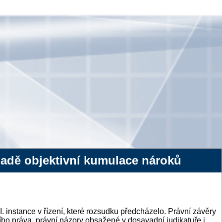
padě objektivní kumulace nároků
 instance v řízení, které rozsudku předcházelo. Právní závěry
ho práva, právní názory obsažené v dosavadní judikatuře i