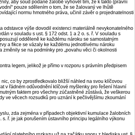
nily, aby soud podané žalobě vyhověl tím, že k takto (právní
ůvodní“ pouze sdělením o tom, že se žalovaný ve lhůtě
ovídající normu hmotného práva, učinil závěr o projednatelnosti
 dva odstavce výše dovodil existenci materiálně nevykonatelného
n v souladu s ust. § 172 odst. 1 a 2 o. s. ř. V souladu s
 již posuzují odděleně ke každému nároku se samostatným
vy a fikce se vázaly ke každému jednotlivému nároku
 změnily se na podmínky pro „povahu věci či okolnosti
ontra legem, jelikož je přímo v rozporu s právním předpisem
nic, co by zprostředkovalo bližší náhled na svou klíčovou
at v řádném odůvodnění klíčové myšlenky pro řešení hlavní
. Smutným faktem pro všechny zúčastněné zůstává, že veškerou
udy ve věcech rozsudků pro uznání k pečlivějšímu zkoumání
yslu, zda zejména v případech objektivní kumulace žalobních
s. ř. je jak porušením ústavního principu legálního výkonu
dání platebního rozkazu už na začátku sporu z hlediska ust. §