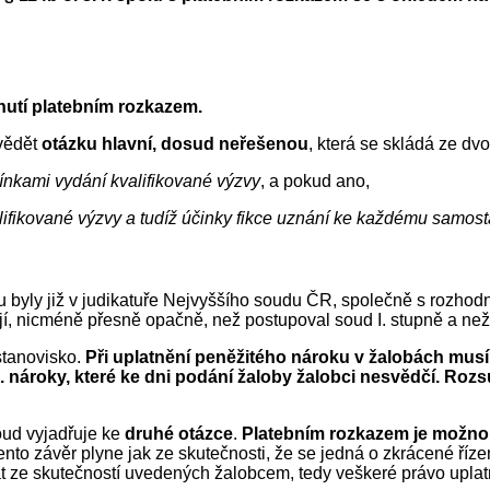
nutí platebním rozkazem.
ovědět
otázku hlavní, dosud neřešenou
, která se skládá ze dv
nkami vydání kvalifikované výzvy
, a pokud ano,
ifikované výzvy a tudíž účinky fikce uznání ke každému samost
u byly již v judikatuře Nejvyššího soudu ČR, společně s rozhod
jí, nicméně přesně opačně, než postupoval soud I. stupně a než
 stanovisko.
Při uplatnění peněžitého nároku v žalobách musí
 nároky, které ke dni podání žaloby žalobci nesvědčí. Rozs
oud vyjadřuje ke
druhé otázce
.
Platebním rozkazem je možno v
ento závěr plyne jak ze skutečnosti, že se jedná o zkrácené řízení
t ze skutečností uvedených žalobcem, tedy veškeré právo uplatn