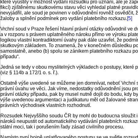
které vyústily v možnost vydání rozsudku pro uznání, ale je za
fikcí) zjištěnému skutkovému stavu věci vyhledal platné pravi
nevyjádřil, ale soud je povinen v odůvodnění rovněž osvědčit, 
žaloby a splnění podmínek pro vydání platebního rozkazu.
[5]
Vrchní soud v Praze řešení hlavní právní otázky odůvodnil ve dv
a v rozporu s právem uplatněného nároku přímo ve výroku platebn
logikou vlastní kontradiktorní úvahy pak dále uzavřel, že podm
skutkovým základem. To znamená, že v konečném důsledku posu
samostatně, anebo (b) spolu se zánikem platebního rozkazu po
případu“.
Jedná se tedy v obou myslitelných výkladech o postupy, které p
(viz § 114b a 172/1 o. s. ř.).
Ostatně výše uvedené se můžeme jen domnívat, neboť Vrchní sou
právní úvahu ve věci. Jak víme, nedostatky odůvodnění jsou p
právní otázky případu, pak by musel nutně dojít do bodu, kdy 
výše uvedenou argumentaci a judikaturu měl od žalované stran
právních východisek vlastních rozhodnutí.
Rozsudek Nejvyššího soudu ČR by mohl do budoucna sloužit i j
nároků neupustit od automatického vydávání platebních rozkazů
státní moci, tak i porušením řady zásad civilního procesu.
Namísto nyní hojně uplatňovaného postupu se ve světle rozsudk