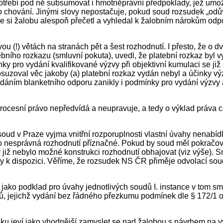
potřebí pod ně subsumovat i hmotněprávní předpoklady, jež umož
dlo chování. Jinými slovy nepostačuje, pokud soud rozsudek „od
že si žalobu alespoň přečetl a vyhledal k žalobním nárokům odp
ou (!) větách na stranách pět a šest rozhodnutí. I přesto, že o
ího rozkazu (smluvní pokuta), uvedl, že platební rozkaz byl vydá
ínky pro vydání kvalifikované výzvy při objektivní kumulaci se
zoval věc jakoby (a) platební rozkaz vydán nebyl a účinky výz
dáním blanketního odporu zanikly i podmínky pro vydání výzvy a
rocesní právo nepředvídá a neupravuje, a tedy o výklad práva c
d v Praze vyjma vnitřní rozporuplnosti vlastní úvahy nenabídl 
ro nesprávná rozhodnutí příznačné. Pokud by soud měl pokračov
by již nebylo možné konstrukci rozhodnutí obhajovat (viz výše)
y k dispozici. Věříme, že rozsudek NS ČR přiměje odvolací so
ako podklad pro úvahy jednotlivých soudů I. instance v tom sm
, jejichž vydání bez řádného přezkumu podmínek dle § 172/1 o. 
u jeví jako vhodnější zamyslet se nad žalobou s návrhem na vy