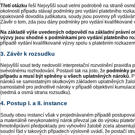
Třetí otázku
řeší Nejvyšší soud velmi podrobně na straně osm
okolností případu stávají podmínky pro vydání platebního rozkaz
opakovaně dovodila judikatura, soudy jsou povinny při vydáván
Závěr o tom, zda jsou dány podmínky pro vydání kvalifikované 
Na základě výše uvedených odpovědí na základní právní o
výzvy jsou shodné s podmínkami pro vydání platebního r
případě vydání kvalifikované výzvy spolu s platebním rozkaze
3. Závěr k rozsudku
Nejvyšší soud tedy nedovolil interpretační rozvolnění pravidla p
svévolnému rozhodování. Postavil tak na jisto, že
podmínky pro
případu a musí být splněny u všech uplatněných nároků.
P
nároků se samostatným skutkovým základem uplatněných žalobou
samostatně pro jednotlivé nároky v případě objektivní kumulace
(sedmá a osmá strana rozsudku).
4. Postup I. a II. instance
Soudy obou instancí však v projednávaném případě postupovaly 
a materiálně nevykonatelný nárok převzal jak do výroku platebn
hmotněprávní předpoklady pro vyhovění žalobě zcela absentuj
soudní řád v takových případech výslovně uvádí, že postačí stru