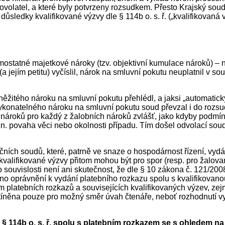
ení dovolatel, a které byly potvrzeny rozsudkem. Přesto Krajský s
 důsledky kvalifikované výzvy dle § 114b o. s. ř. („kvalifikova
statné majetkové nároky (tzv. objektivní kumulace nároků) – n
(a jejím petitu) vyčíslil, nárok na smluvní pokutu neuplatnil v 
žitého nároku na smluvní pokutu přehlédl, a jaksi „automaticky“
evykonatelného nároku na smluvní pokutu soud převzal i do rozsu
 nároků pro každý z žalobních nároků zvlášť, jako kdyby podmín
 tzn. povaha věci nebo okolnosti případu. Tím došel odvolací sou
čních soudů, které, patrně ve snaze o hospodárnost řízení, vyd
 kvalifikované výzvy přitom mohou být pro spor (resp. pro žalov
ouvislosti není ani skutečnost, že dle § 10 zákona č. 121/2008
ěřeno oprávnění k vydání platebního rozkazu spolu s kvalifikov
latebních rozkazů a souvisejících kvalifikovaných výzev, zejm
íněna pouze pro možný směr úvah čtenáře, neboť rozhodnutí vyd
e § 114b o. s. ř. spolu s platebním rozkazem se s ohledem n