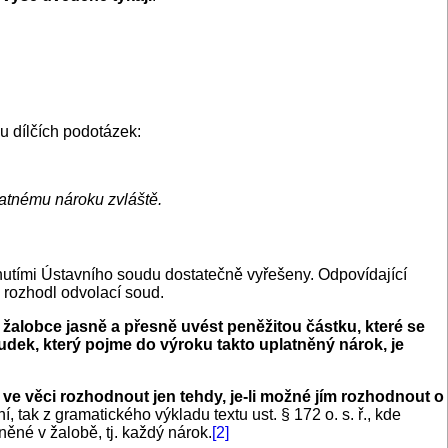
ou dílčích podotázek:
atnému nároku zvláště.
nutími Ústavního soudu dostatečně vyřešeny. Odpovídající
 rozhodl odvolací soud.
 žalobce jasně a přesně uvést peněžitou částku, které se
udek, který pojme do výroku takto uplatněný nárok, je
e věci rozhodnout jen tehdy, je-li možné jím rozhodnout o
, tak z gramatického výkladu textu ust. § 172 o. s. ř., kde
ěné v žalobě, tj. každý nárok.
[2]