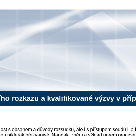
o rozkazu a kvalifikované výzvy v pří
t s obsahem a důvody rozsudku, ale i s přístupem soudů I. a II.
ou nikterak překvapivé. Naopak, znění a výklad norem procesní