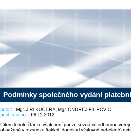
Podmínky společného vydání platebníh
autor:
Mgr. JIŘÍ KUČERA, Mgr. ONDŘEJ FILIPOVIČ
publikováno:
06.12.2012
Cílem tohoto článku však není pouze seznámit odbornou veřejnos
obsažené v rozsudku (jakkoli doposud výslovně neřešené) nejs