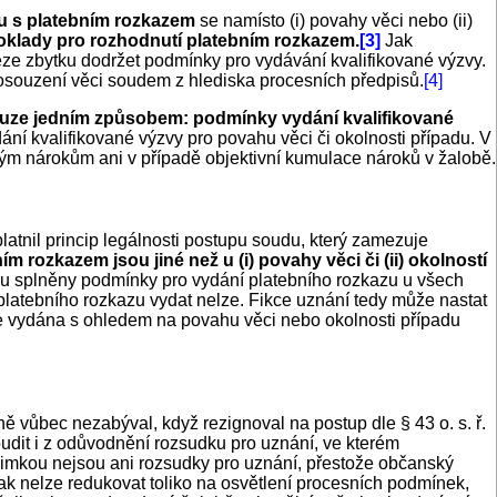
lu s platebním rozkazem
se namísto (i) povahy věci nebo (ii)
klady pro rozhodnutí platebním rozkazem.
[3]
Jak
ze zbytku dodržet podmínky pro vydávání kvalifikované výzvy.
posouzení věci soudem z hlediska procesních předpisů.
[4]
ouze jedním způsobem: podmínky vydání kvalifikované
ání kvalifikované výzvy pro povahu věci či okolnosti případu. V
ým nárokům ani v případě objektivní kumulace nároků v žalobě.
platnil princip legálnosti postupu soudu, který zamezuje
 rozkazem jsou jiné než u (i) povahy věci či (ii) okolností
jsou splněny podmínky pro vydání platebního rozkazu u všech
latebního rozkazu vydat nelze. Fikce uznání tedy může nastat
ude vydána s ohledem na povahu věci nebo okolnosti případu
 vůbec nezabýval, když rezignoval na postup dle § 43 o. s. ř.
oudit i z odůvodnění rozsudku pro uznání, ve kterém
imkou nejsou ani rozsudky pro uznání, přestože občanský
šak nelze redukovat toliko na osvětlení procesních podmínek,