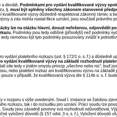
é a deváté.
Podmínkami pro vydání kvalifikované výzvy spo
u, tj.
musí být splněny všechny zákonem stanovené předpo
í kvalifikované výzvy důsledně respektovat zákonný rámec a be
výzvy a zda mohla nastat fikce uznání, jsou součástí právního 
tázky lze na otázku hlavní, dosud neřešenou, odpovědět p
ozkazu.
Podmínky jsou tedy odlišné (přísnější) než podmínky vyd
m tedy nemohou být tyto podmínky posuzovány zvlášť k jednotliv
ro vydání platebního rozkazu (ust. § 172/1 o. s. ř.) a důsledně u
 vydání kvalifikované výzvy na základě rozhodnutí platebním
latí zde tedy v jistém smyslu princip „všechno nebo nic“, buď 
, nebo platební rozkaz ani kvalifikovanou výzvu na základě p
 pouze v případě, že kvalifikovaná výzva dle § 114b o. s. ř. b
v rozporu s výše uvedeným. Soud I. instance se žalobou zjevně
ího rozkazu, tak i do rozsudku pro uznání. Práci soudu lze pos
í. Soudy jsou zásadně povinny svá rozhodnutí odůvodňovat. Výj
čné vyložení důvodů (§ 157 odst. 3 o. s. ř.). Vyložení důvodů v