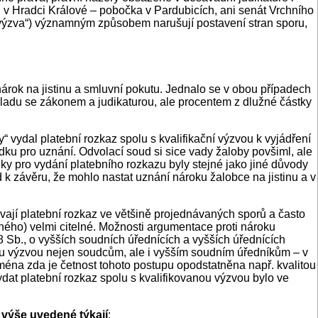
oud v Hradci Králové – pobočka v Pardubicích, ani senát Vrchního
ná výzva“) významným způsobem narušují postavení stran sporu,
árok na jistinu a smluvní pokutu. Jednalo se v obou případech
souladu se zákonem a judikaturou, ale procentem z dlužné částky
 vydal platební rozkaz spolu s kvalifikační výzvou k vyjádření
dku pro uznání. Odvolací soud si sice vady žaloby povšiml, ale
ky pro vydání platebního rozkazu byly stejné jako jiné důvody
d k závěru, že mohlo nastat uznání nároku žalobce na jistinu a v
ávají platební rozkaz ve většině projednávaných sporů a často
aného) velmi citelné. Možnosti argumentace proti nároku
 Sb., o vyšších soudních úřednících a vyšších úřednících
anou výzvou nejen soudcům, ale i vyšším soudním úředníkům – v
éna zda je četnost tohoto postupu opodstatněna např. kvalitou
at platební rozkaz spolu s kvalifikovanou výzvou bylo ve
a výše uvedené týkají
: