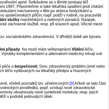
ozařování apod. Setkáváme se s těmito postupy též
em 1997. Připomeňme si také lékařská opatření proti získání
lekulární mechanismy v těle po stránce biofyzikální a
 společenských příčin; např. potíží v rodině, na pracovišti
ální služby
manželských a rodinných poradců. Naopak,
tnické záchranné službě, resp. při úrazech apod. Věcné meze
v. socialistického zdravotnictví. V dřívější době ale bývala
ími případy
. Na mysli mám veřejnoprávní
třídění
léčiv,
. Výrobky komplementární a alternativní medicíny mívají své
í péče a
bezpečnosti
. Srov. zdravotnický problém úmrtí nebo
h léčiv vydávaných na lékařský předpis a hrazených
ojené, včetně poznatků tzv. učebnicových.
[9]
Ačkoli se tato část
votnických prostředků, popř. vznikají nové zdravotnické
micky obsahovaly nové syntetické molekuly, resp. jejich
těží v podobě jedovatých látek.