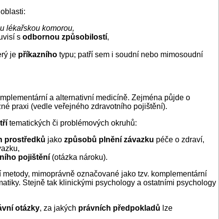
oblasti:
u lékařskou komorou,
uvisí s
odbornou způsobilostí
,
erý je
příkazního
typu; patří sem i soudní nebo mimosoudní
plementární a alternativní medicíně. Zejména půjde o
žné praxi (vedle veřejného zdravotního pojištění).
tří
tematických či problémových okruhů:
h prostředků
jako
způsobů plnění závazku
péče o zdraví,
vazku,
ního pojištění
(otázka nároku).
další metody, mimoprávně označované jako tzv. komplementární
matiky. Stejně tak klinickými psychology a ostatními psychology
ávní otázky
, za jakých
právních předpokladů
lze