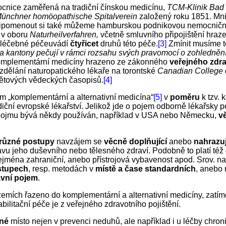
ocnice zaměřená na tradiční čínskou medicínu,
TCM-Klinik Bad 
ünchner homöopathische Spitalverein
založený roku 1851. M
řipomenout si také můžeme hamburskou podnikovou nemocničn
v oboru
Naturheilverfahren,
včetně smluvního připojištění hraz
ě léčebné péčeuvádí
čtyřicet
druhů této péče.
[3]
Zmínit musíme 
a kantony pečují v rámci rozsahu svých pravomocí o zohlednění 
komplementární medicíny hrazeno ze zákonného
veřejného zdra
zdělání naturopatického lékaře na torontské
Canadian College 
větových vědeckých časopisů.
[4]
m „komplementární a alternativní medicína“
[5]
v
poměru
k tzv. 
radiční evropské lékařství. Jelikož jde o pojem odborně lékařsky p
ojmu bývá někdy používán, například v USA nebo Německu,
v
různé postupy
navzájem se
věcně doplňující
anebo
nahrazuj
avu jeho duševního nebo tělesného zdraví. Podobně to platí té
zejména zahraniční, anebo přístrojová vybavenost apod. Srov. nap
stupech
, resp. metodách v
místě a čase standardních
, anebo 
ávní pojem
.
zemích řazeno do komplementární a alternativní medicíny, zatím
ilitační péče je z veřejného zdravotního pojištění.
né
místo nejen v prevenci neduhů, ale například i u léčby chro