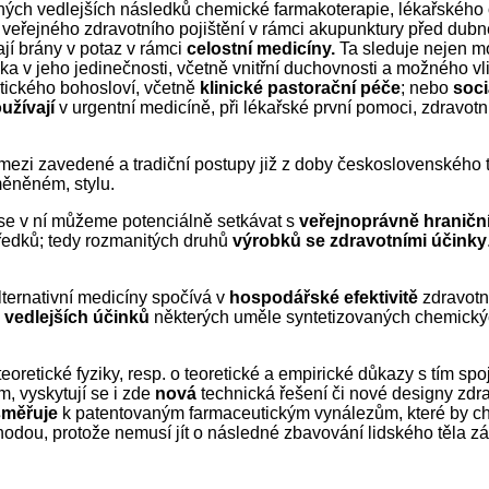
ch vedlejších následků chemické farmakoterapie, lékařského 
 veřejného zdravotního pojištění v rámci akupunktury před dubn
jí brány v potaz v rámci
celostní medicíny.
Ta sleduje nejen mo
v jeho jedinečnosti, včetně vnitřní duchovnosti a možného vlivu
aktického bohosloví, včetně
klinické pastorační péče
; nebo
soci
užívají
v urgentní medicíně, při lékařské první pomoci, zdravo
 mezi zavedené a tradiční postupy již z doby československého tz
ěněném, stylu.
 se v ní můžeme potenciálně setkávat s
veřejnoprávně
hraničn
tředků; tedy rozmanitých druhů
výrobků se zdravotními účinky
ternativní medicíny spočívá v
hospodářské efektivitě
zdravotn
vedlejších účinků
některých uměle syntetizovaných chemickýc
eoretické fyziky, resp. o teoretické a empirické důkazy s tím sp
, vyskytují se i zde
nová
technická řešení či nové designy zdra
směřuje
k patentovaným farmaceutickým vynálezům, které by che
dou, protože nemusí jít o následné zbavování lidského těla zá