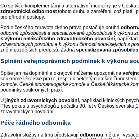
Co se týče komplementární a alternativní medicíny, je v Česku
zdravotnická odbornost
tohoto druhu a zaměření, což platí i pr
pro přírodní postupy.
Podle českého zdravotnického práva postačuje pouhá
odborná
odborné způsobilosti a specializované způsobilosti k výkonu z
k výkonu nelékařského zdravotnického povolání
, napříkla
zdravotnických povolání a k výkonu činností souvisejících s p
znění pozdějších předpisů. Žádná
specializovaná způsobilos
Splnění veřejnoprávních podmínek k výkonu so
Spíše jen na doplnění a okrajově můžeme upozornit na
veřejn
soukromé lékařské praxe, resp. i k některým dalším činnostem
komoře, České stomatologické komoře a České lékárnické ko
podmínky soukromých praxí.
U
jiných zdravotnických povolání
, například klinických psy
Přes pokus u psychologů z počátku 90. let v Československu
[1
zdravotnických povolání.
Péče řádného odborníka
Zdravotní služby na trhu představují
odbornou
, někdy i vysoc