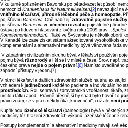
V kulturně spřízněném Bavorsku po pětadvacet let působí nem
nemocnici
Krankenhaus für Naturheilweisen,
[2]
navazující na
M
vnitřního lékařství, přírodně léčebné péče a homeopatie
. P
pojišťovnu
Barmenia.
Obě nabízejí
zdravotně pojistné služby
pojišťovna
Barmenia
ve
věcném rozsahu
pojistitelné přírodn
ústava po lidovém hlasování z května roku 2009 praví:
„Spolek 
Kom
plementärmedizin)
.
Také ve Švýcarsku je několik oborů 
V Kanadě lze zase získat státem akreditované vysokoškolské v
komplementární a alternativní medicíny bývá věnována řada s
V západním civilizačním okruhu bývá v lékařství používán poje
pojmu bývá
různorodý
a liší se i v místě a čase. Srov. např. t
českého práva
nejde o pojem právní
.
[6]
Namísto uváděného p
západní přístupy v jeden.
[7]
V rámci lékařství a dalších zdravotních služeb na trhu existující
vzhledem k
jedinečnosti
každého pacienta a individuálního st
prostředcích
. Roli sehrává i zdravotnická vzdělanost lékaře, 
určitou látku apod. Právně přesnější by snad bylo hovořit o
po
právu znám, se v praxi někdy říká „konvenční“, což ale
není pr
Kupříkladu
lázeňské lékařství
(balneologie) bývá v některých 
medicíny též hrazení zdravotních výkonů lázeňské léčebné rehab
Postupy komplementární a alternativní medicíny mívají své
věc