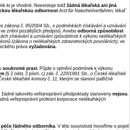
k to je vhodné. Neexistuje totiž
žádná lékařská ani jiná
kou lékařskou odbornost
Arzt für Naturheilverfahren,
lékař
le
zákona č. 95/2004 Sb., o podmínkách získávání a uznávání
,
ve znění pozdějších předpisů. Anebo
odborná způsobilost
ách získávání a uznávání způsobilosti k výkonu nelékařských
zákonů (zákona o nelékařských zdravotnických povoláních),
ve
nického práva
vyžadována.
 v
soukromé praxi
. Půjde o splnění podmínek k výkonu
ům
[§ 2 odst. 2 písm. c
) zák. č. 220/1991 Sb., o České lékařské
České lékařské komory č. 11,
kterým se stanoví patřičné
“), žádné takovéto veřejnoprávní předpoklady stanoveny
nejsou
.
ádná veřejnoprávní profesní korporace nelékařských
u péče řádného odborníka
. V této souvislosti hovoříme o pojetí