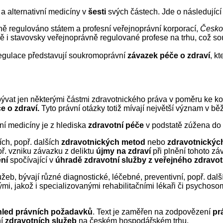
a alternativní medicíny v
šesti
svých částech. Jde o následující 
ně regulováno státem a profesní veřejnoprávní korporací,
Česko
čně i stavovsky veřejnoprávně regulované profese na trhu, což so
í regulace představují soukromoprávní
závazek péče o zdraví
, kt
at jen některými částmi zdravotnického práva v poměru ke kom
e o zdraví.
Tyto právní otázky totiž mívají největší význam v bě
ní medicíny je z hlediska
zdravotní péče
v podstatě zúžena do
ch, popř. dalších
zdravotnických metod
nebo
zdravotnickýc
ř. vzniku závazku z deliktu
újmy na zdraví
při plnění tohoto zá
ění
spočívající v
úhradě zdravotní služby z veřejného zdravot
lužeb, bývají různé diagnostické, léčebné, preventivní, popř. 
ými, jakož i specializovanými rehabilitačními lékaři či psychoso
hled právních požadavků
. Text je zaměřen na zodpovězení
pr
ní
zdravotních služeb
na českém hospodářském trhu.