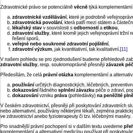
Zdravotnické právo se potenciálně
věcně
týká komplementární 
zdravotnické vzdělávání
, které je podrobně veřejnopráv
zdravotnická povolání
, která patří mezi státem a částe
lékařský stav
v souvislosti s
odborností
a
etikou
,
zdravotní služby
, které kromě jejich veřejnoprávní tržn
řešení sporů,
veřejné nebo soukromé zdravotní pojištění
,
zdravotní výzkum
, jak kvantitativní, tak kvalitativní.
[11]
V našem pohledu se pro zjednodušení budeme přehledově zabýv
zdravotní služby
, resp. soukromoprávně přesněji
závazek péč
Předesílám, že celá
právní otázka
komplementární a alternativ
používání
určitých diagnostických, léčebných, preventivní
dokazování
řádného
splnění závazku
péče o zdraví, pop
dokazování
vzniku
práva
(pohledávky)
na peněžité pln
V českém zdravotnictví, přesněji při poskytování zdravotních s
nebo alternativní, používány některými lékaři, zejména praktick
ve zdravotnictví anebo fyzioterapeuty či tzv. léčebnými maséry.
Pro snadnější právní pochopení si v dalším textu uvedeme
pře
komplementární a alternativní medicínu používat při poskytová