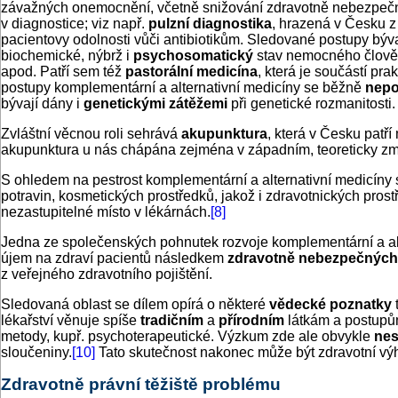
závažných onemocnění, včetně snižování zdravotně nebezpečný
v diagnostice; viz např.
pulzní diagnostika
, hrazená v Česku z
pacientovy odolnosti vůči antibiotikům. Sledované postupy býva
biochemické, nýbrž i
psychosomatický
stav nemocného člověka 
apod. Patří sem též
pastorální medicína
, která je součástí pr
postupy komplementární a alternativní medicíny se běžně
nepo
bývají dány i
genetickými zátěžemi
při genetické rozmanitosti.
Zvláštní věcnou roli sehrává
akupunktura
, která v Česku patří
akupunktura u nás chápána zejména v západním, teoreticky zm
S ohledem na pestrost komplementární a alternativní medicíny
potravin, kosmetických prostředků, jakož i zdravotnických pros
nezastupitelné místo v lékárnách.
[8]
Jedna ze společenských pohnutek rozvoje komplementární a al
újem na zdraví pacientů následkem
zdravotně nebezpečných 
z veřejného zdravotního pojištění.
Sledovaná oblast se dílem opírá o některé
vědecké poznatky
t
lékařství věnuje spíše
tradičním
a
přírodním
látkám a postupům
metody, kupř. psychoterapeutické. Výzkum zde ale obvykle
ne
sloučeniny.
[10]
Tato skutečnost nakonec může být zdravotní výho
Zdravotně právní těžiště problému