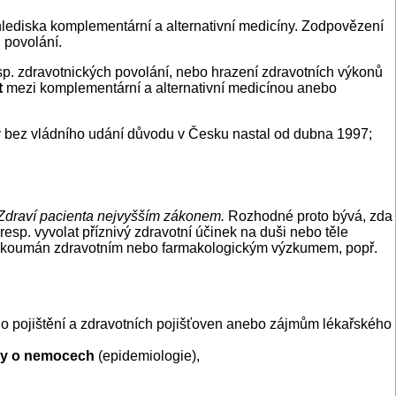
lediska komplementární a alternativní medicíny. Zodpovězení
 povolání.
sp. zdravotnických povolání, nebo hrazení zdravotních výkonů
t
mezi komplementární a alternativní medicínou anebo
rý bez vládního udání důvodu v Česku nastal od dubna 1997;
 Zdraví pacienta nejvyšším zákonem.
Rozhodné proto bývá, zda
resp. vyvolat příznivý zdravotní účinek na duši nebo těle
 prozkoumán zdravotním nebo farmakologickým výzkumem, popř.
ho pojištění a zdravotních pojišťoven anebo zájmům lékařského
ky o nemocech
(epidemiologie),