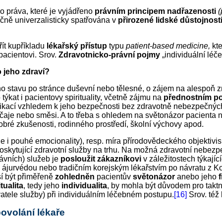
o práva, které je vyjádřeno
právním principem
nadřazenosti
(
čně univerzalisticky spatřována v
přirozené lidské důstojnost
řít kupříkladu
lékařský přístup
typu
patient-based medicine,
kte
pacientovi. Srov.
Zdravotnicko-právní pojmy
„individuální léč
 jeho zdraví?
o stavu po stránce duševní nebo tělesné, o zájem na alespoň z
 týkat i pacientovy spirituality, včetně zájmu na
přednostním po
ikací vzhledem k jeho bezpečnosti bez zdravotně nebezpečných 
o čaje nebo směsi. A to třeba s ohledem na světonázor pacienta
obré zkušenosti, rodinného prostředí, školní výchovy apod.
le i pouhé emocionality), resp. míra přírodovědeckého objektivi
skytující zdravotní služby na trhu. Na možná zdravotní nebezpe
ávních) služeb je
posloužit zákazníkovi
v záležitostech týkající
u ájurvédou nebo tradičním korejským lékařstvím po návratu z Ko
sí být přiměřeně
zohledněn
pacientův
světonázor
anebo jeho
itualita
, tedy jeho
individualita
, by mohla být důvodem pro takt
atele služby) při individuálním léčebném postupu.
[16]
Srov. též 
ovolání lékaře