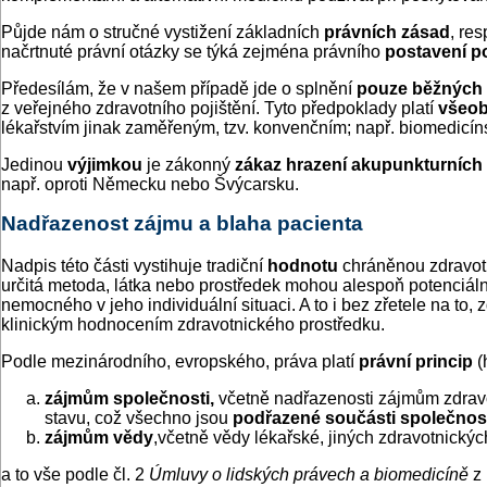
Půjde nám o stručné vystižení základních
právních zásad
, res
načrtnuté právní otázky se týká zejména právního
postavení p
Předesílám, že v našem případě jde o splnění
pouze
běžných
z veřejného zdravotního pojištění. Tyto předpoklady platí
všeo
lékařstvím jinak zaměřeným, tzv. konvenčním; např. biomedicí
Jedinou
výjimkou
je zákonný
zákaz hrazení akupunkturních 
např. oproti Německu nebo Švýcarsku.
Nadřazenost zájmu a blaha pacienta
Nadpis této části vystihuje tradiční
hodnotu
chráněnou zdravot
určitá metoda, látka nebo prostředek mohou alespoň potenciálně
nemocného v jeho individuální situaci. A to i bez zřetele na
klinickým hodnocením zdravotnického prostředku.
Podle mezinárodního, evropského, práva platí
právní princip
(
zájmům společnosti,
včetně nadřazenosti zájmům zdravo
stavu, což všechno jsou
podřazené součásti společnos
zájmům vědy
,včetně vědy lékařské, jiných zdravotnický
a to vše podle čl. 2
Úmluvy o lidských právech a biomedicíně
z