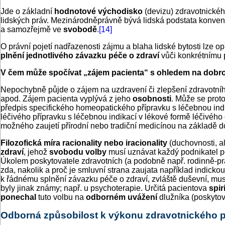
Jde o základní
hodnotové východisko
(devizu) zdravotnickéh
lidských práv. Mezinárodněprávně bývá lidská podstata konven
a samozřejmě ve
svobodě
.
[14]
O právní pojetí nadřazenosti zájmu a blaha lidské bytosti lze op
plnění jednotlivého závazku péče o zdraví
vůči konkrétnímu 
V čem může spočívat „zájem pacienta“ s ohledem na dobro
Nepochybně půjde o zájem na uzdravení či zlepšení zdravotníh
apod. Zájem pacienta vyplývá z jeho
osobnosti
. Může se proto
předpis specifického homeopatického přípravku s léčebnou ind
léčivého přípravku s léčebnou indikací v lékové formě léčivéh
možného zaujetí přírodní nebo tradiční medicínou na základě d
Filozofická míra racionality nebo iracionality
(duchovnosti, a
zdraví
, jehož
svobodu volby
musí uznávat každý podnikatel po
Úkolem poskytovatele zdravotních (a podobně např. rodinně-pr
zda, nakolik a proč je smluvní strana zaujata například indicko
k řádnému splnění závazku péče o zdraví, zvláště duševní, mu
byly jinak známy; např. u psychoterapie. Určitá pacientova
spir
ponechal
tuto volbu na
odborném uvážení
dlužníka (poskytov
Odborná způsobilost k výkonu zdravotnického p