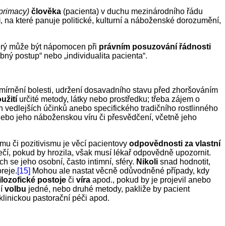
primacy)
člověka
(pacienta) v duchu mezinárodního řádu
i
, na které panuje politické, kulturní a náboženské dorozumění,
rý může být nápomocen při
právním posuzování řádnosti
ebný postup“ nebo „individualita pacienta“.
mírnění bolesti, udržení dosavadního stavu před zhoršováním
užití
určité metody, látky nebo prostředku; třeba zájem o
vedlejších účinků anebo specifického tradičního rostlinného
 nebo jeho náboženskou víru či přesvědčení, včetně jeho
smu či pozitivismu je věcí pacientovy
odpovědnosti za vlastní
čí, pokud by hrozila, však musí lékař odpovědně upozornit.
ch se jeho osobní, často intimní, sféry.
Nikoli
snad hodnotit,
reje.
[15]
Mohou ale nastat věcně odůvodněné případy, kdy
filozofické postoje
či
víra
apod., pokud by je projevil anebo
ní
volbu
jedné, nebo druhé metody, pakliže by pacient
klinickou pastorační péči apod.