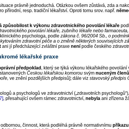
 situace právně jednoduchá. Otázkou ovšem zůstává, zda a nakoli
o přírodní, resp. tradiční lékařství. Oproti tomu srov. např.
němec
 způsobilost k výkonu zdravotnického povolání lékaře
pod
dravotnického povolání lékaře, zubního lékaře nebo farmaceuta
d klinického psychologa, podle
zákona č. 96/2004 Sb., o podmínk
oskytováním zdravotní péče a o změně některých souvisejících 
t
ani jí předcházející zvláštní praxe
není
podle českého zdravot
ukromé lékařské praxe
oprávní předpoklad
, který se týká výkonu lékařského povolání
, stanovených
Českou lékařskou komorou
svým
nuceným člen
moře,
ve znění pozdějších předpisů]; dále viz
stavovský předpis 
chologů a psychologů ve zdravotnictví („zdravotních psychologů
7]
, přesahující ovšem rámec zdravotnictví,
nebyla
ani zřízena ž
e odbornou, činnost, která podléhá právně normativnímu
příkaz