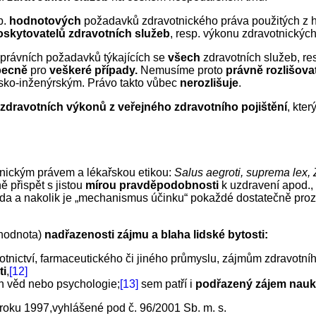
p.
hodnotových
požadavků zdravotnického práva použitých z h
oskytovatelů zdravotních služeb
, resp. výkonu zdravotnických
právních požadavků týkajících se
všech
zdravotních služeb, re
becně
pro
veškeré případy.
Nemusíme proto
právně rozlišova
nsko-inženýrským. Právo takto vůbec
nerozlišuje
.
zdravotních výkonů z veřejného zdravotního pojištění
, kte
nickým právem a lékařskou etikou:
Salus aegroti, suprema lex,
 přispět s jistou
mírou pravděpodobnosti
k uzdravení apod., 
 to, zda a nakolik je „mechanismus účinku“ pokaždé dostatečně
hodnota)
nadřazenosti zájmu a blaha lidské bytosti:
tnictví, farmaceutického či jiného průmyslu, zájmům zdravotní
ti
,
[12]
ch věd nebo psychologie;
[13]
sem patří i
podřazený zájem nau
 roku 1997,vyhlášené pod č. 96/2001 Sb. m. s.