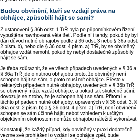
Budou obvinění, kteří se vzdají práva na
obhájce, způsobilí hájit se sami?
Z ustanovení § 36b odst. 1 TrŘ byla po připomínkovém řízení
vypuštěna navrhovaná věta třetí. Podle ní i tehdy, pokud by byl
dán důvod nutné obhajoby podle § 36 odst. 3 nebo § 36a odst.
2 písm. b), nebo dle § 36 odst. 4 písm. a) TrŘ, by se obviněný
obhájce vzdát nemohl, pokud by nebyl dostatečně způsobilý
hájit se sám.
Je třeba zdůraznit, že ve všech případech uvedených v § 36 a
§ 36a TrŘ jde o nutnou obhajobu proto, že obviněný není
schopen hájit se sám, a proto musí mít obhájce. Přesto v
některých případech nutné obhajoby, uvedených v § 36b TrŘ,
se obviněný může vzdát obhájce, a pokud tak skutečně učiní,
dovozuje se z toho, že je schopen hájit se sám. Přitom i v
těchto případech nutné obhajoby, upravených v § 36 odst. 3, §
36a odst. 2 písm. b) a § 36 odst. 4 písm. a) TrŘ, není obviněný
schopen se sám účinně hájit, neboť vzhledem k určitým
objektivním okolnostem nemůže obhajobu náležitě vykonávat.
Konstatuji, že každý případ, kdy obviněný v praxi dodatečně
vezme své prohlášení o vzdání se obhájce zpět, bude