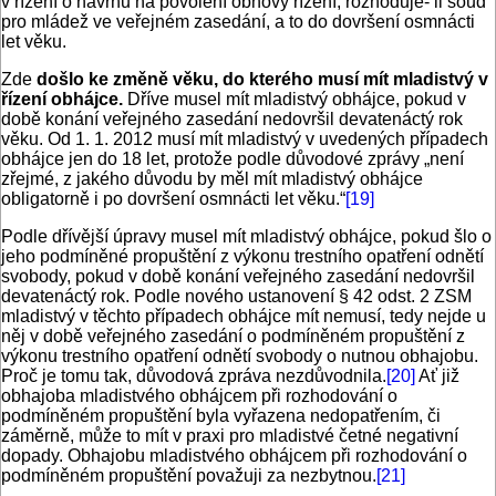
v řízení o návrhu na povolení obnovy řízení, rozhoduje- li soud
pro mládež ve veřejném zasedání, a to do dovršení osmnácti
let věku.
Zde
došlo ke změně věku, do kterého musí mít mladistvý v
řízení obhájce.
Dříve musel mít mladistvý obhájce, pokud v
době konání veřejného zasedání nedovršil devatenáctý rok
věku. Od 1. 1. 2012 musí mít mladistvý v uvedených případech
obhájce jen do 18 let, protože podle důvodové zprávy „není
zřejmé, z jakého důvodu by měl mít mladistvý obhájce
obligatorně i po dovršení osmnácti let věku.“
[19]
Podle dřívější úpravy musel mít mladistvý obhájce, pokud šlo o
jeho podmíněné propuštění z výkonu trestního opatření odnětí
svobody, pokud v době konání veřejného zasedání nedovršil
devatenáctý rok. Podle nového ustanovení § 42 odst. 2 ZSM
mladistvý v těchto případech obhájce mít nemusí, tedy nejde u
něj v době veřejného zasedání o podmíněném propuštění z
výkonu trestního opatření odnětí svobody o nutnou obhajobu.
Proč je tomu tak, důvodová zpráva nezdůvodnila.
[20]
Ať již
obhajoba mladistvého obhájcem při rozhodování o
podmíněném propuštění byla vyřazena nedopatřením, či
záměrně, může to mít v praxi pro mladistvé četné negativní
dopady. Obhajobu mladistvého obhájcem při rozhodování o
podmíněném propuštění považuji za nezbytnou.
[21]