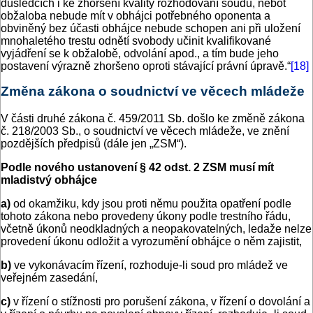
důsledcích i ke zhoršení kvality rozhodování soudů, neboť
obžaloba nebude mít v obhájci potřebného oponenta a
obviněný bez účasti obhájce nebude schopen ani při uložení
mnohaletého trestu odnětí svobody učinit kvalifikované
vyjádření se k obžalobě, odvolání apod., a tím bude jeho
postavení výrazně zhoršeno oproti stávající právní úpravě.“
[18]
Změna zákona o soudnictví ve věcech mládeže
V části druhé zákona č. 459/2011 Sb. došlo ke změně zákona
č. 218/2003 Sb., o soudnictví ve věcech mládeže, ve znění
pozdějších předpisů (dále jen „ZSM“).
Podle nového ustanovení § 42 odst. 2 ZSM musí mít
mladistvý obhájce
a)
od okamžiku, kdy jsou proti němu použita opatření podle
tohoto zákona nebo provedeny úkony podle trestního řádu,
včetně úkonů neodkladných a neopakovatelných, ledaže nelze
provedení úkonu odložit a vyrozumění obhájce o něm zajistit,
b)
ve vykonávacím řízení, rozhoduje-li soud pro mládež ve
veřejném zasedání,
c)
v řízení o stížnosti pro porušení zákona, v řízení o dovolání a