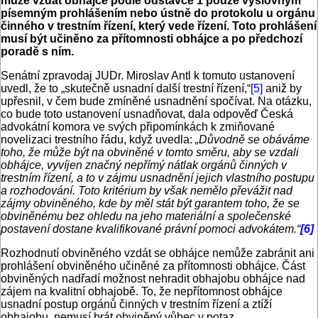
může vzdát obhájce podle odstavce 1 pouze výslovným
písemným prohlášením nebo ústně do protokolu u orgánu
činného v trestním řízení, který vede řízení. Toto prohlášení
musí být učiněno za přítomnosti obhájce a po předchozí
poradě s ním.
Senátní zpravodaj JUDr. Miroslav Antl k tomuto ustanovení
uvedl, že to „skutečně usnadní další trestní řízení,“
[5]
aniž by
upřesnil, v čem bude zmíněné usnadnění spočívat. Na otázku,
co bude toto ustanovení usnadňovat, dala odpověď Česká
advokátní komora ve svých připomínkách k zmiňované
novelizaci trestního řádu, když uvedla:
„Důvodně se obáváme
toho, že může být na obviněné v tomto směru, aby se vzdali
obhájce, vyvíjen značný nepřímý nátlak orgánů činných v
trestním řízení, a to v zájmu usnadnění jejich vlastního postupu
a rozhodování. Toto kritérium by však nemělo převážit nad
zájmy obviněného, kde by měl stát být garantem toho, že se
obviněnému bez ohledu na jeho materiální a společenské
postavení dostane kvalifikované právní pomoci advokátem.“
[6]
Rozhodnutí obviněného vzdát se obhájce nemůže zabránit ani
prohlášení obviněného učiněné za přítomnosti obhájce. Část
obviněných nadřadí možnost nehradit obhajobu obhájce nad
zájem na kvalitní obhajobě. To, že nepřítomnost obhájce
usnadní postup orgánů činných v trestním řízení a ztíží
obhajobu, nemusí brát obviněný vůbec v potaz.