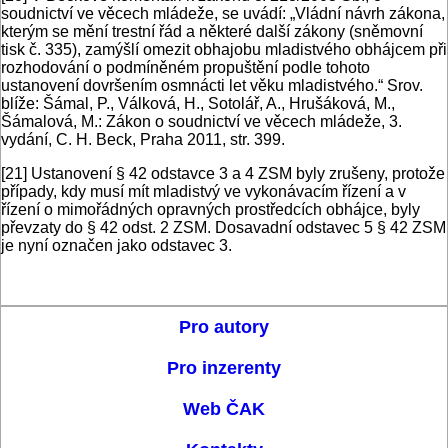
soudnictví ve věcech mládeže, se uvádí: „Vládní návrh zákona,
kterým se mění trestní řád a některé další zákony (sněmovní
tisk č. 335), zamýšlí omezit obhajobu mladistvého obhájcem při
rozhodování o podmíněném propuštění podle tohoto
ustanovení dovršením osmnácti let věku mladistvého.“ Srov.
blíže: Šámal, P., Válková, H., Sotolář, A., Hrušáková, M.,
Šámalová, M.: Zákon o soudnictví ve věcech mládeže, 3.
vydání, C. H. Beck, Praha 2011, str. 399.
[21]
Ustanovení § 42 odstavce 3 a 4 ZSM byly zrušeny, protože
případy, kdy musí mít mladistvý ve vykonávacím řízení a v
řízení o mimořádných opravných prostředcích obhájce, byly
převzaty do § 42 odst. 2 ZSM. Dosavadní odstavec 5 § 42 ZSM
je nyní označen jako odstavec 3.
Pro autory
Pro inzerenty
Web ČAK