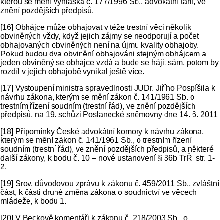
kterou se mění vyhláška č. 177/1996 Sb., advokátní tarif, ve
znění pozdějších předpisů.
[16]
Obhájce může obhajovat v téže trestní věci několik
obviněných vždy, když jejich zájmy se neodporují a počet
obhajovaných obviněných není na újmu kvality obhajoby.
Pokud budou dva obvinění obhajováni stejným obhájcem a
jeden obviněný se obhájce vzdá a bude se hájit sám, potom by
rozdíl v jejich obhajobě vynikal ještě více.
[17]
Vystoupení ministra spravedlnosti JUDr. Jiřího Pospíšila k
návrhu zákona, kterým se mění zákon č. 141/1961 Sb. o
trestním řízení soudním (trestní řád), ve znění pozdějších
předpisů, na 19. schůzi Poslanecké sněmovny dne 14. 6. 2011
[18]
Připomínky České advokátní komory k návrhu zákona,
kterým se mění zákon č. 141/1961 Sb., o trestním řízení
soudním (trestní řád), ve znění pozdějších předpisů, a některé
další zákony, k bodu č. 10 – nové ustanovení § 36b TrŘ, str. 1-
2.
[19]
Srov. důvodovou zprávu k zákonu č. 459/2011 Sb., zvláštní
část, k části druhé změna zákona o soudnictví ve věcech
mládeže, k bodu 1.
[20]
V Beckově komentáři k zákonu č. 218/2003 Sb., o