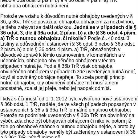
nebo § 36a odst. 2 písm. b) a § 36 odst. 4 písm. a) TrŘ
obhajoba obhájcem nutná není.
Protože ve vztahu k důvodům nutné obhajoby uvedených v §
36, § 36a TrŘ se považuje obhajoba obhájcem za nezbytnou,
je třeba zabývat se další otázkou.
Jedná se v případech dle §
36 odst. 3, dle § 36a odst. 2 písm. b) a dle § 36 odst. 4 písm.
a) TrŘ o nutnou obhajobu, či nikoliv?
Podle čl. 40 odst. 3
Listiny a odůvodnění ustanovení § 36 odst. 3 nebo § 36a odst.
2 písm. b) a dle § 36 odst. 4 písm. a) TrŘ, obsažených v
důvodové zprávě k těmto ustanovením, v komentářích a v
učebnicích, obhajoba obviněného obhájcem v těchto
případech nutná je. Podle § 36b TrŘ však obhajoba
obviněného obhájcem v případech zde uvedených nutná není,
když si obviněný obhájce nepřeje. To zcela pomíjí princip
nutné obhajoby, kdy obviněný obhájce mít musí a není
podstatné, zda si jej přeje, nebo jej naopak odmítá.
I když s účinností od 1. 1. 2012 bylo vytvořeno nové ustanovení
§ 36b odst. 1 TrŘ, nadále jde ve všech případech popsaných v
ustanoveních § 36 a § 36a TrŘ formálně o nutnou obhajobu.
Protože za podmínek uvedených v § 36b TrŘ má obviněný na
výběr, zda chce být obhajován obhájcem či nikoliv, potom již
zde po obsahové stránce o nutnou obhajobu nejde, a proto by
tyto případy obhajoby neměly být začleněny v ustanovení § 36
a § 36a TrŘ, nýbrž mimo ně.