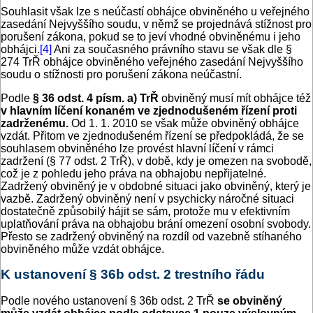
Souhlasit však lze s neúčastí obhájce obviněného u veřejného
zasedání Nejvyššího soudu, v němž se projednává stížnost pro
porušení zákona, pokud se to jeví vhodné obviněnému i jeho
obhájci.
[4]
Ani za současného právního stavu se však dle §
274 TrŘ obhájce obviněného veřejného zasedání Nejvyššího
soudu o stížnosti pro porušení zákona neúčastní.
Podle
§ 36 odst. 4 písm. a) TrŘ
obviněný musí mít obhájce též
v hlavním líčení konaném ve zjednodušeném řízení proti
zadrženému.
Od 1. 1. 2010 se však může obviněný obhájce
vzdát. Přitom ve zjednodušeném řízení se předpokládá, že se
souhlasem obviněného lze provést hlavní líčení v rámci
zadržení (§ 77 odst. 2 TrŘ), v době, kdy je omezen na svobodě,
což je z pohledu jeho práva na obhajobu nepřijatelné.
Zadržený obviněný je v obdobné situaci jako obviněný, který je
vazbě. Zadržený obviněný není v psychicky náročné situaci
dostatečně způsobilý hájit se sám, protože mu v efektivním
uplatňování práva na obhajobu brání omezení osobní svobody.
Přesto se zadržený obviněný na rozdíl od vazebně stíhaného
obviněného může vzdát obhájce.
K ustanovení § 36b odst. 2 trestního řádu
Podle nového ustanovení § 36b odst. 2 TrŘ
se obviněný