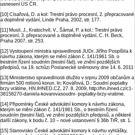
usnesení ÚS ČR.
[10]
Císařová, D. a kol: Trestní právo procesní, 2. přepracované
a doplněné vydání, Linde Praha, 2002, str. 177.
[11]
Musil, J., Kratochvíl, V., Šámal, P. a kol.: Trestní právo
procesní, 3. přepracované a doplněné vydání, C. H. Beck,
Praha 2007, str. 253.
[12]
Vystoupení ministra spravedlnosti JUDr. Jiřího Pospíšila k
návrhu zákona, kterým se mění zákon č. 141/1961 Sb. o
trestním řízení soudním (trestní řád), ve znění pozdějších
předpisů, na 19. schůzi Poslanecké sněmovny dne 14. 6. 2011
[13]
Ministerstvo spravedlnosti dlužilo v srpnu 2009 občanům a
firmám 500 milionů korun. In: Kovářová, D.: Soudní poplatky
brzy vrátíme, HN.IHNED.CZ, 27. 8. 2009, http://hn.ihned.cz/c1-
38158270-daniela-kovarovasoudni- poplatky-brzy-vratime.
[14]
Připomínky České advokátní komory k návrhu zákona,
kterým se mění zákon č. 141/1961 Sb., o trestním řízení
soudním (trestní řád), ve znění pozdějších předpisů, a některé
další zákony, k bodu č. 10 – nové ustanovení § 36b TrŘ, str. 1.
[15]
Stanovisko České advokátní komory k návrhu vyhlášky,