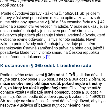
není třeba opakovat jen z důvodu, že obviněný neměl v této
době obhájce.
Podle důvodové zprávy k zákonu č. 459/2011 Sb. je cílem
úpravy v ústavně přípustném rozsahu optimalizovat rozsah
nutné obhajoby upravené v § 36 a 36a trestního řádu a v § 42
zákona o soudnictví ve věcech mládeže. V praxi se ukazuje, že
rozsah nutné obhajoby je nastaven poměrně široce a v
některých případech přesahuje i shora uvedené důvody, které
v obecné rovině odůvodňují smysl tohoto institutu. Návrh
zákona proto důvody nutné obhajoby reviduje při plném
respektování ústavně zaručeného práva na obhajobu, jakož i
požadavků kladených v tomto směru na Českou republiku
mezinárodními dokumenty.
[1]
K ustanovení § 36b odst. 1 trestního řádu
Podle nového ustanovení
§ 36b odst. 1 TrŘ
je-li dán důvod
nutné obhajoby podle § 36 odst. 3 nebo § 36a odst. 2 písm. b),
může se obviněný obhájce vzdát, pokud nejde o trestný
čin, za který lze uložit výjimečný trest.
Obviněný se může
obhájce vzdát i v případě nutné obhajoby podle § 36 odst. 4
písm. a). Zde se podle důvodové zprávy k zákonu č. 459/2011
Sb. reaguje na skutečnost, že není dán věcný důvod, aby bylo
nezbytné v určitých případech nutit obviněného nebo