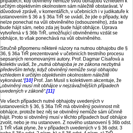
případech, kdy obviněný nemůže svou obhajobu vzhledem k
určitým objektivním okolnostem sám náležitě obstarávat. V
důvodové zprávě, v komentářích, v učebnicích i v judikatuře k
ustanovením § 36 a § 36a TrŘ se uvádí, že jde o případy, kdy
nelze ponechat na vůli obviněného (odsouzeného), zda se
bude hájit sám, nebo zda jej bude hájit obhájce. Úprava
vytvořená v § 36b TrŘ, umožňující obviněnému vzdát se
obhájce, to však ponechává na vůli obviněného.
Stručně připomenu některé názory na nutnou obhajobu dle §
36, § 36a TrŘ prezentované v učebnicích trestního procesu
sepsaných renomovanými autory. Prof. Dagmar Císařová a
kolektiv uvádí, že
„nutná obhajoba je ze zákona nezbytná
především tehdy, když obviněný nemůže svoji obhajobu
vzhledem k určitým objektivním okolnostem náležitě
vykonávat.“
[10]
Prof. Jan Musil s kolektivem akcentuje, že
„obviněný musí mít obhájce v nejzávažnějších případech
uvedených v zákoně“.
[11]
Ve všech případech nutné obhajoby uvedených v
ustanoveních § 36, § 36a TrŘ má obviněný povinnost mít
obhájce, protože bez něj se obviněný nemůže sám účinně
hájit. Proto si obviněný musí v těchto případech buď obhájce
zvolit, nebo je mu ustanoven. Z nového ustanovení § 36b odst.
1 TrŘ však plyne, že v případech uvedených v § 36 odst. 3