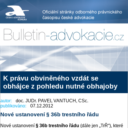
K právu obviněného vzdát se
obhájce z pohledu nutné obhajoby
autor:
doc. JUDr. PAVEL VANTUCH, CSc.
publikováno:
07.12.2012
Nové ustanovení § 36b trestního řádu
Nové ustanovení
§ 36b trestního řádu
(dále jen „TrŘ“), které