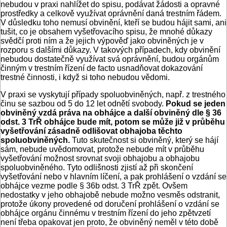
nebudou v praxi nahlížet do spisu, podávat žádosti a opravné
prostředky a celkově využívat oprávnění daná trestním řádem.
V důsledku toho nemusí obvinění, kteří se budou hájit sami, ani
tušit, co je obsahem vyšetřovacího spisu, že mnohé důkazy
svědčí proti ním a že jejich výpověď jako obviněných je v
rozporu s dalšími důkazy. V takových případech, kdy obvinění
nebudou dostatečně využívat svá oprávnění, budou orgánům
činným v trestním řízení de facto usnadňovat dokazování
trestné činnosti, i když si toho nebudou vědomi.
V praxi se vyskytují případy spoluobviněných, např. z trestného
činu se sazbou od 5 do 12 let odnětí svobody.
Pokud se jeden
obviněný vzdá práva na obhájce a další obviněný dle § 36
odst. 3 TrŘ obhájce bude mít, potom se může již v průběhu
vyšetřování zásadně odlišovat obhajoba těchto
spoluobviněných.
Tuto skutečnost si obviněný, který se hájí
sám, nebude uvědomovat, protože nebude mít v průběhu
vyšetřování možnost srovnat svoji obhajobu a obhajobu
spoluobviněného. Tyto odlišnosti zjistí až při skončení
vyšetřování nebo v hlavním líčení, a pak prohlášení o vzdání se
obhájce vezme podle § 36b odst. 3 TrŘ zpět. Ovšem
nedostatky v jeho obhajobě nebude možno vesměs odstranit,
protože úkony provedené od doručení prohlášení o vzdání se
obhájce orgánu činnému v trestním řízení do jeho zpětvzetí
není třeba opakovat jen proto, že obviněný neměl v této době