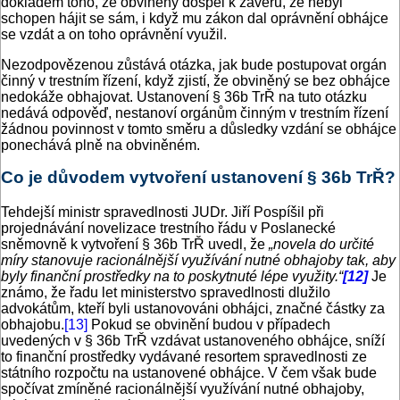
dokladem toho, že obviněný dospěl k závěru, že nebyl
schopen hájit se sám, i když mu zákon dal oprávnění obhájce
se vzdát a on toho oprávnění využil.
Nezodpovězenou zůstává otázka, jak bude postupovat orgán
činný v trestním řízení, když zjistí, že obviněný se bez obhájce
nedokáže obhajovat. Ustanovení § 36b TrŘ na tuto otázku
nedává odpověď, nestanoví orgánům činným v trestním řízení
žádnou povinnost v tomto směru a důsledky vzdání se obhájce
ponechává plně na obviněném.
Co je důvodem vytvoření ustanovení § 36b TrŘ?
Tehdejší ministr spravedlnosti JUDr. Jiří Pospíšil při
projednávání novelizace trestního řádu v Poslanecké
sněmovně k vytvoření § 36b TrŘ uvedl, že
„novela do určité
míry stanovuje racionálnější využívání nutné obhajoby tak, aby
byly finanční prostředky na to poskytnuté lépe využity.“
[12]
Je
známo, že řadu let ministerstvo spravedlnosti dlužilo
advokátům, kteří byli ustanovováni obhájci, značné částky za
obhajobu.
[13]
Pokud se obvinění budou v případech
uvedených v § 36b TrŘ vzdávat ustanoveného obhájce, sníží
to finanční prostředky vydávané resortem spravedlnosti ze
státního rozpočtu na ustanovené obhájce. V čem však bude
spočívat zmíněné racionálnější využívání nutné obhajoby,