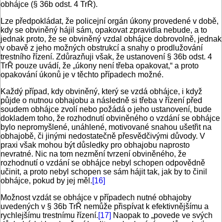
obhájce (§ 36b odst. 4 TrŘ).
Lze předpokládat, že policejní orgán úkony provedené v době,
kdy se obviněný hájil sám, opakovat zpravidla nebude, a to
jednak proto, že se obviněný vzdal obhájce dobrovolně, jednak
v obavě z jeho možných obstrukcí a snahy o prodlužování
trestního řízení. Zdůrazňuji však, že ustanovení § 36b odst. 4
TrŘ pouze uvádí, že „úkony není třeba opakovat,“ a proto
opakování úkonů je v těchto případech možné.
Každý případ, kdy obviněný, který se vzdá obhájce, i když
půjde o nutnou obhajobu a následně si třeba v řízení před
soudem obhájce zvolí nebo požádá o jeho ustanovení, bude
dokladem toho, že rozhodnutí obviněného o vzdání se obhájce
bylo nepromyšlené, unáhlené, motivované snahou ušetřit na
obhajobě, či jinými nedostatečně přesvědčivými důvody. V
praxi však mohou být důsledky pro obhajobu naprosto
nevratné. Nic na tom nezmění tvrzení obviněného, že
rozhodnutí o vzdání se obhájce nebyl schopen odpovědně
učinit, a proto nebyl schopen se sám hájit tak, jak by to činil
obhájce, pokud by jej měl.
[16]
Možnost vzdát se obhájce v případech nutné obhajoby
uvedených v § 36b TrŘ nemůže přispívat k efektivnějšímu a
rychlejšímu trestnímu řízení.
[17]
Naopak to „povede ve svých