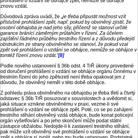
prohlášení o vzdání se obhájce zpět, nemůže se obhájce
znovu vzdát.
Důvodová zpráva uvádí, že
„je třeba připustit možnost vzít
příslušné prohlášení zpět, např. pokud by obviněný zjistil, že
osobní obhajoba je nad jeho síly, přičemž se stanoví určité
garance bránící záměrným průtahům v řízení. Za účelem
zajištění řádného průběhu trestního řízení a z důvodu předejití
obstrukcím ze strany obviněného se stanoví, že pokud vzal
zpět své prohlášení o vzdání se obhájce, nemůže se obhájce v
tomtéž řízení znovu vzdát.“
[8]
Podle nového ustanovení § 36b odst. 4 TrŘ úkony provedené
od doručení prohlášení o vzdání se obhájce orgánu činnému v
trestním řízení do jeho zpětvzetí není třeba opakovat jen z
důvodu, že obviněný neměl v této době obhájce.
Z pohledu práva obviněného na obhajobu je třeba třetí a čtvrtý
odstavec § 36b TrŘ posuzovat v souvislostech a uvědomit si,
jaká situace vznikne obviněnému v praxi, vezme-li své
prohlášení o vzdání se obhájce zpět. Poté, co se po zahájení
trestního stíhání obviněný vzdá obhájce, bude konat policejní
orgán vyšetřování a po jeho skončení může podat státní
zástupce obžalobu. Nedojde-li k zastavení trestního stíhání,
pak může vzít obviněný své prohlášení o vzdání se obhájce
zpět a obhájce si zvolit, nebo mu bude ustanoven. Podstatné