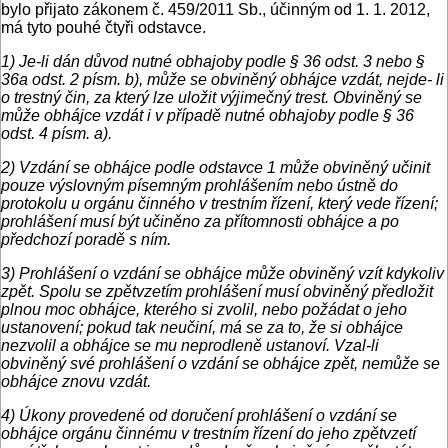
bylo přijato zákonem č. 459/2011 Sb., účinným od 1. 1. 2012,
má tyto pouhé čtyři odstavce.
1) Je-li dán důvod nutné obhajoby podle § 36 odst. 3 nebo §
36a odst. 2 písm. b), může se obviněný obhájce vzdát, nejde- li
o trestný čin, za který lze uložit výjimečný trest. Obviněný se
může obhájce vzdát i v případě nutné obhajoby podle § 36
odst. 4 písm. a).
2) Vzdání se obhájce podle odstavce 1 může obviněný učinit
pouze výslovným písemným prohlášením nebo ústně do
protokolu u orgánu činného v trestním řízení, který vede řízení;
prohlášení musí být učiněno za přítomnosti obhájce a po
předchozí poradě s ním.
3) Prohlášení o vzdání se obhájce může obviněný vzít kdykoliv
zpět. Spolu se zpětvzetím prohlášení musí obviněný předložit
plnou moc obhájce, kterého si zvolil, nebo požádat o jeho
ustanovení; pokud tak neučiní, má se za to, že si obhájce
nezvolil a obhájce se mu neprodleně ustanoví. Vzal-li
obviněný své prohlášení o vzdání se obhájce zpět, nemůže se
obhájce znovu vzdát.
4) Úkony provedené od doručení prohlášení o vzdání se
obhájce orgánu činnému v trestním řízení do jeho zpětvzetí