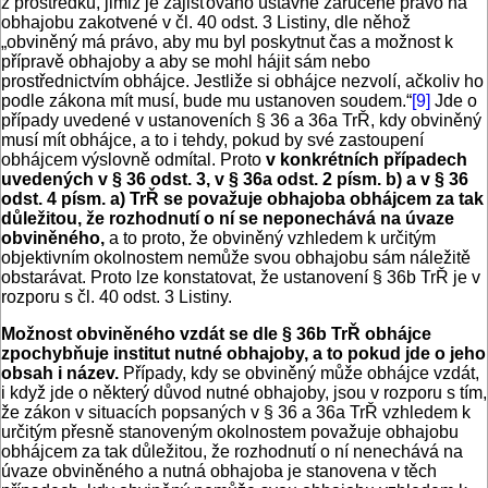
z prostředků, jimiž je zajišťováno ústavně zaručené právo na
obhajobu zakotvené v čl. 40 odst. 3 Listiny, dle něhož
„obviněný má právo, aby mu byl poskytnut čas a možnost k
přípravě obhajoby a aby se mohl hájit sám nebo
prostřednictvím obhájce. Jestliže si obhájce nezvolí, ačkoliv ho
podle zákona mít musí, bude mu ustanoven soudem.“
[9]
Jde o
případy uvedené v ustanoveních § 36 a 36a TrŘ, kdy obviněný
musí mít obhájce, a to i tehdy, pokud by své zastoupení
obhájcem výslovně odmítal. Proto
v konkrétních případech
uvedených v § 36 odst. 3, v § 36a odst. 2 písm. b) a v § 36
odst. 4 písm. a) TrŘ se považuje obhajoba obhájcem za tak
důležitou, že rozhodnutí o ní se neponechává na úvaze
obviněného,
a to proto, že obviněný vzhledem k určitým
objektivním okolnostem nemůže svou obhajobu sám náležitě
obstarávat. Proto lze konstatovat, že ustanovení § 36b TrŘ je v
rozporu s čl. 40 odst. 3 Listiny.
Možnost obviněného vzdát se dle § 36b TrŘ obhájce
zpochybňuje institut nutné obhajoby, a to pokud jde o jeho
obsah i název.
Případy, kdy se obviněný může obhájce vzdát,
i když jde o některý důvod nutné obhajoby, jsou v rozporu s tím,
že zákon v situacích popsaných v § 36 a 36a TrŘ vzhledem k
určitým přesně stanoveným okolnostem považuje obhajobu
obhájcem za tak důležitou, že rozhodnutí o ní nenechává na
úvaze obviněného a nutná obhajoba je stanovena v těch