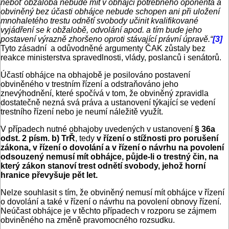
neboť obžaloba nebude mít v obhájci potřebného oponenta a
obviněný bez účasti obhájce nebude schopen ani při uložení
mnohaletého trestu odnětí svobody učinit kvalifikované
vyjádření se k obžalobě, odvolání apod. a tím bude jeho
postavení výrazně zhoršeno oproti stávající právní úpravě.“
[3]
Tyto zásadní a odůvodněné argumenty ČAK zůstaly bez
reakce ministerstva spravedlnosti, vlády, poslanců i senátorů.
Účastí obhájce na obhajobě je posilováno postavení
obviněného v trestním řízení a odstraňováno jeho
znevýhodnění, které spočívá v tom, že obviněný zpravidla
dostatečně nezná svá práva a ustanovení týkající se vedení
trestního řízení nebo je neumí náležitě využít.
V případech nutné obhajoby uvedených v ustanovení
§ 36a
odst. 2 písm. b) TrŘ
, tedy
v řízení o stížnosti pro porušení
zákona, v řízení o dovolání a v řízení o návrhu na povolení
odsouzený nemusí mít obhájce, půjde-li o trestný čin, na
který zákon stanoví trest odnětí svobody, jehož horní
hranice převyšuje pět let.
Nelze souhlasit s tím, že obviněný nemusí mít obhájce v řízení
o dovolání a také v řízení o návrhu na povolení obnovy řízení.
Neúčast obhájce je v těchto případech v rozporu se zájmem
obviněného na změně pravomocného rozsudku.