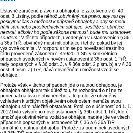
Ústavně zaručené právo na obhajobu je zakotveno v čl. 40
odst. 3 Listiny, podle něhož
„obviněný má právo, aby mu byl
poskytnut čas a možnost k přípravě obhajoby a aby se mohl
hájit sám nebo prostřednictvím obhájce. Jestliže si obhájce
nezvolí, ačkoliv ho podle zákona mít musí, bude mu ustanoven
soudem.“
V těchto případech, uvedených v ustanoveních § 36
a 36a TrŘ, obviněný musí mít obhájce i tehdy, pokud by jej
výslovně odmítal. V rozporu s tím se po novelizaci trestního
řádu provedené zákonem č. 459/2011 Sb. v konkrétních
případech uvedených v novém ustanovení § 36b odst. 1 TrŘ,
tedy popsaných v § 36 odst. 3, v § 36a odst. 2 písm. b) a v § 36
odst. 4 písm. a) TrŘ, dává obviněnému možnost vzdát se
obhájce.
Protože však v těchto případech jde o nutnou obhajobu, je
obhajoba obhájcem tak důležitou, že rozhodnutí o ní nelze
ponechat na úvaze obviněného, a to proto, že obviněný
vzhledem k určitým objektivním okolnostem nemůže svou
obhajobu sám náležitě obstarávat. Poté, co s účinností od 1. 1.
2012 bylo vytvořeno nové ustanovení § 36b odst. 1 TrŘ, které
umožňuje obviněnému vzdát se obhájce, nadále jde ve všech
případech popsaných v ustanoveních § 36 a § 36a TrŘ
formálně o nutnou obhajobu. Protože za podmínek uvedených