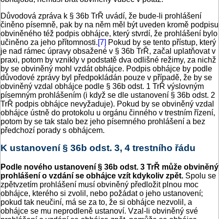
Důvodová zpráva k § 36b TrŘ uvádí, že bude-li prohlášení
činěno písemně, pak by na něm měl být uveden kromě podpisu
obviněného též podpis obhájce, který stvrdí, že prohlášení bylo
učiněno za jeho přítomnosti.
[7]
Pokud by se tento přístup, který
je nad rámec úpravy obsažené v § 36b TrŘ, začal uplatňovat v
praxi, potom by vznikly v podstatě dva odlišné režimy, za nichž
by se obviněný mohl vzdát obhájce. Podpis obhájce by podle
důvodové zprávy byl předpokládán pouze v případě, že by se
obviněný vzdal obhájce podle § 36b odst. 1 TrŘ výslovným
písemným prohlášením (i když se dle ustanovení § 36b odst. 2
TrŘ podpis obhájce nevyžaduje). Pokud by se obviněný vzdal
obhájce ústně do protokolu u orgánu činného v trestním řízení,
potom by se tak stalo bez jeho písemného prohlášení a bez
předchozí porady s obhájcem.
K ustanovení § 36b odst. 3, 4 trestního řádu
Podle nového ustanovení § 36b odst. 3 TrŘ může obviněný
prohlášení o vzdání se obhájce vzít kdykoliv zpět.
Spolu se
zpětvzetím prohlášení musí obviněný předložit plnou moc
obhájce, kterého si zvolil, nebo požádat o jeho ustanovení;
pokud tak neučiní, má se za to, že si obhájce nezvolil, a
obhájce se mu neprodleně ustanoví. Vzal-li obviněný své