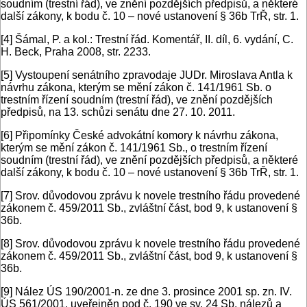
soudním (trestní řád), ve znění pozdějších předpisů, a některé
další zákony, k bodu č. 10 – nové ustanovení § 36b TrŘ, str. 1.
[4]
Šámal, P. a kol.: Trestní řád. Komentář, II. díl, 6. vydání, C.
H. Beck, Praha 2008, str. 2233.
[5]
Vystoupení senátního zpravodaje JUDr. Miroslava Antla k
návrhu zákona, kterým se mění zákon č. 141/1961 Sb. o
trestním řízení soudním (trestní řád), ve znění pozdějších
předpisů, na 13. schůzi senátu dne 27. 10. 2011.
[6]
Připomínky České advokátní komory k návrhu zákona,
kterým se mění zákon č. 141/1961 Sb., o trestním řízení
soudním (trestní řád), ve znění pozdějších předpisů, a některé
další zákony, k bodu č. 10 – nové ustanovení § 36b TrŘ, str. 1.
[7]
Srov. důvodovou zprávu k novele trestního řádu provedené
zákonem č. 459/2011 Sb., zvláštní část, bod 9, k ustanovení §
36b.
[8]
Srov. důvodovou zprávu k novele trestního řádu provedené
zákonem č. 459/2011 Sb., zvláštní část, bod 9, k ustanovení §
36b.
[9]
Nález ÚS 190/2001-n. ze dne 3. prosince 2001 sp. zn. IV.
ÚS 561/2001, uveřejněn pod č. 190 ve sv. 24 Sb. nálezů a