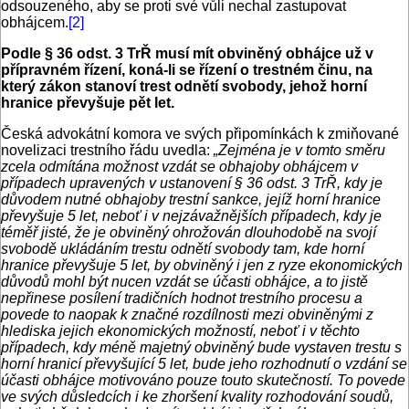
odsouzeného, aby se proti své vůli nechal zastupovat
obhájcem.
[2]
Podle § 36 odst. 3 TrŘ musí mít obviněný obhájce už v
přípravném řízení, koná-li se řízení o trestném činu, na
který zákon stanoví trest odnětí svobody, jehož horní
hranice převyšuje pět let.
Česká advokátní komora ve svých připomínkách k zmiňované
novelizaci trestního řádu uvedla:
„Zejména je v tomto směru
zcela odmítána možnost vzdát se obhajoby obhájcem v
případech upravených v ustanovení § 36 odst. 3 TrŘ, kdy je
důvodem nutné obhajoby trestní sankce, jejíž horní hranice
převyšuje 5 let, neboť i v nejzávažnějších případech, kdy je
téměř jisté, že je obviněný ohrožován dlouhodobě na svojí
svobodě ukládáním trestu odnětí svobody tam, kde horní
hranice převyšuje 5 let, by obviněný i jen z ryze ekonomických
důvodů mohl být nucen vzdát se účasti obhájce, a to jistě
nepřinese posílení tradičních hodnot trestního procesu a
povede to naopak k značné rozdílnosti mezi obviněnými z
hlediska jejich ekonomických možností, neboť i v těchto
případech, kdy méně majetný obviněný bude vystaven trestu s
horní hranicí převyšující 5 let, bude jeho rozhodnutí o vzdání se
účasti obhájce motivováno pouze touto skutečností. To povede
ve svých důsledcích i ke zhoršení kvality rozhodování soudů,