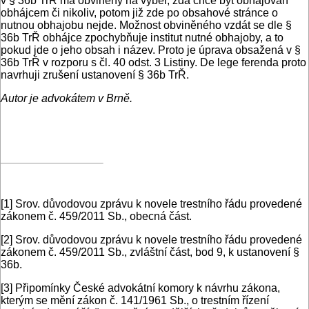
v § 36b TrŘ má obviněný na výběr, zda chce být obhajován
obhájcem či nikoliv, potom již zde po obsahové stránce o
nutnou obhajobu nejde. Možnost obviněného vzdát se dle §
36b TrŘ obhájce zpochybňuje institut nutné obhajoby, a to
pokud jde o jeho obsah i název. Proto je úprava obsažená v §
36b TrŘ v rozporu s čl. 40 odst. 3 Listiny. De lege ferenda proto
navrhuji zrušení ustanovení § 36b TrŘ.
Autor je advokátem v Brně.
[1]
Srov. důvodovou zprávu k novele trestního řádu provedené
zákonem č. 459/2011 Sb., obecná část.
[2]
Srov. důvodovou zprávu k novele trestního řádu provedené
zákonem č. 459/2011 Sb., zvláštní část, bod 9, k ustanovení §
36b.
[3]
Připomínky České advokátní komory k návrhu zákona,
kterým se mění zákon č. 141/1961 Sb., o trestním řízení