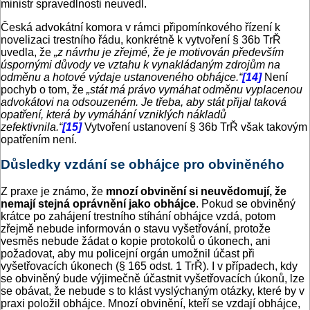
ministr spravedlnosti neuvedl.
Česká advokátní komora v rámci připomínkového řízení k
novelizaci trestního řádu, konkrétně k vytvoření § 36b TrŘ
uvedla, že
„z návrhu je zřejmé, že je motivován především
úspornými důvody ve vztahu k vynakládaným zdrojům na
odměnu a hotové výdaje ustanoveného obhájce.“
[14]
Není
pochyb o tom, že
„stát má právo vymáhat odměnu vyplacenou
advokátovi na odsouzeném. Je třeba, aby stát přijal taková
opatření, která by vymáhání vzniklých nákladů
zefektivnila.“
[15]
Vytvoření ustanovení § 36b TrŘ však takovým
opatřením není.
Důsledky vzdání se obhájce pro obviněného
Z praxe je známo, že
mnozí obvinění si neuvědomují, že
nemají stejná oprávnění jako obhájce
. Pokud se obviněný
krátce po zahájení trestního stíhání obhájce vzdá, potom
zřejmě nebude informován o stavu vyšetřování, protože
vesměs nebude žádat o kopie protokolů o úkonech, ani
požadovat, aby mu policejní orgán umožnil účast při
vyšetřovacích úkonech (§ 165 odst. 1 TrŘ). I v případech, kdy
se obviněný bude výjimečně účastnit vyšetřovacích úkonů, lze
se obávat, že nebude s to klást vyslýchaným otázky, které by v
praxi položil obhájce. Mnozí obvinění, kteří se vzdají obhájce,