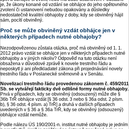
je, že úkony konané od vzdání se obhájce do jeho opětovného
zvolení či ustanovení nebudou opakovány a důsledky
nedostatečně kvalitní obhajoby z doby, kdy se obviněný hájil
sám, pocítí obviněný.
Proč se může obviněný vzdát obhájce jen v
některých případech nutné obhajoby?
Nezodpovězenou zůstala otázka, proč má obviněný od 1. 1.
2012 právo vzdát se obhájce jen v některých případech nutné
obhajoby a v jiných nikoliv? Odpověď na tuto otázku není
obsažena v důvodové zprávě k novele trestního řádu a
neposkytl ji ani předkladatel zákona při projednávání novely
trestního řádu v Poslanecké sněmovně a v Senátu.
Novelizací trestního řádu provedenou zákonem č. 459/2011
Sb. se vytvářejí fakticky dvě odlišné formy nutné obhajoby.
Prvá v případech, kdy se obviněný (odsouzený) může dle §
36b TrŘ obhájce vzdát [§ 36 odst. 3 nebo § 36a odst. 2 písm.
b), § 36 odst. 4 písm. a) TrŘ] a druhá v dalších případech
uvedených v § 36 a § 36a TrŘ, kdy se obviněný (odsouzený)
obhájce vzdát nemůže.
Podle nálezu ÚS 190/2001-n. institut nutné obhajoby je jedním