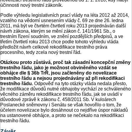
účinnosti nový trestní zákoník.
Podle výhledu legislativních prací vlády na léta 2012 až 2014,
vzatého na vědomí usnesením vlády č. 69 ze dne 26. ledna
2011, má být ve čtvrtém čtvrtletí roku 2013 projednáván další
návrh zákona, kterým se mění zákon č. 141/1961 Sb., o
trestním řízení soudním, ve znění pozdějších předpisů, a ve
třetím čtvrtletí roku 2013 chce podle tohoto výhledu vláda
předložit návrh celkové rekodifikace trestního práva
procesního, tedy zcela nový trestní řád.
Otázkou proto zůstává, proč tak zásadní koncepční změny
trestního řádu, jako je možnost obviněného vzdát se
obhájce dle § 36b TrŘ, jsou začleněny do novelizace
trestního řádu a nejsou projednávány až při rekodifikaci
trestního řádu.
Odpověď na tyto otázky vláda nedala přesto,
že modifikace důvodů nutné obhajoby vychází ze schváleného
věcného záměru rekodifikace trestního řádu, jak se uvádí v
důvodové zprávě k zákonu č. 458/2011 Sb. V kuloárech
Poslanecké sněmovny i Senátu se však hovořilo o tom, že
účelem novelizace bylo dosáhnout co nejdříve úspor nákladů
na ustanovené obhájce, a proto se nečekalo na rekodifikaci
trestního řádu.
Závěr