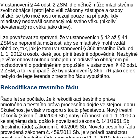
V ustanovení § 44 odst. 2 ZSM, dle něhož může mladistvému
zvolit obhájce i proti jeho vůli zákonný zástupce a osoby
blízké, se tyto možnosti omezují pouze na případy, kdy
mladistvý nedovršil osmnáctý rok svého věku (nikoliv
devatenáctý rok věku jako dříve).
Lze považovat za správné, že v ustanoveních § 42 až § 44
ZSM se nepromítla možnost, aby se mladistvý mohl vzdát
obhájce, tak, jak je tomu v ustanovení § 36b trestního řádu od
1. 1. 2012 u osob, které jsou plně trestně odpovědné. Nezbytné
je však obnovit nutnou obhajobu mladistvého obhájcem při
rozhodování o podmíněném propuštění v ustanovení § 42 odst.
2 ZSM, a to i v případě, že by ustanovení § 36b TrŘ jako celek
nebylo de lege ferenda z trestního řádu vypuštěno.
Rekodifikace trestního řádu
Řadu let se počítalo, že k rekodifikaci trestního práva
hmotného a trestního práva procesního dojde ve stejnou dobu.
Skutečnost je však v rozporu s touto představou. Nový trestní
zákoník (zákon č. 40/2009 Sb.) nabyl účinnosti od 1. 1. 2010 a
ke stejnému datu došlo k novelizaci zákona č. 141/1961 Sb.
(trestního řádu) zákonem č. 40/2009 Sb. Novela trestního řádu
provedená zákonem č. 459/2011 Sb. je v pořadí patnáctou
novelizací trestního řádu provedenou od 1. 1. 2010, kdy nabyl