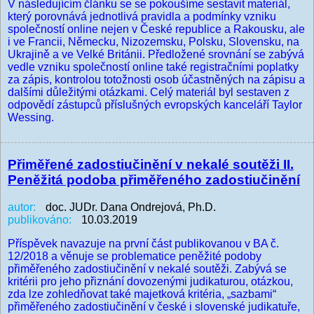
V následujícím článku se se pokoušíme sestavit materiál,
který porovnává jednotlivá pravidla a podmínky vzniku
společností online nejen v České republice a Rakousku, ale
i ve Francii, Německu, Nizozemsku, Polsku, Slovensku, na
Ukrajině a ve Velké Británii. Předložené srovnání se zabývá
vedle vzniku společností online také registračními poplatky
za zápis, kontrolou totožnosti osob účastněných na zápisu a
dalšími důležitými otázkami. Celý materiál byl sestaven z
odpovědí zástupců příslušných evropských kanceláří Taylor
Wessing.
Přiměřené zadostiučinění v nekalé soutěži II.
Peněžitá podoba přiměřeného zadostiučinění
autor:
doc. JUDr. Dana Ondrejová, Ph.D.
publikováno:
10.03.2019
Příspěvek navazuje na první část publikovanou v BA č.
12/2018 a věnuje se problematice peněžité podoby
přiměřeného zadostiučinění v nekalé soutěži. Zabývá se
kritérii pro jeho přiznání dovozenými judikaturou, otázkou,
zda lze zohledňovat také majetková kritéria, „sazbami“
přiměřeného zadostiučinění v české i slovenské judikatuře,