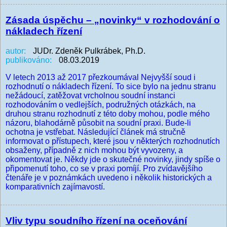
Zásada úspěchu – „novinky“ v rozhodování o
nákladech řízení
autor:
JUDr. Zdeněk Pulkrábek, Ph.D.
publikováno:
08.03.2019
V letech 2013 až 2017 přezkoumával Nejvyšší soud i
rozhodnutí o nákladech řízení. To sice bylo na jednu stranu
nežádoucí, zatěžovat vrcholnou soudní instanci
rozhodováním o vedlejších, podružných otázkách, na
druhou stranu rozhodnutí z této doby mohou, podle mého
názoru, blahodárně působit na soudní praxi. Bude-li
ochotna je vstřebat. Následující článek má stručně
informovat o přístupech, které jsou v některých rozhodnutích
obsaženy, případně z nich mohou být vyvozeny, a
okomentovat je. Někdy jde o skutečné novinky, jindy spíše o
připomenutí toho, co se v praxi pomíjí. Pro zvídavějšího
čtenáře je v poznámkách uvedeno i několik historických a
komparativních zajímavostí.
Vliv typu soudního řízení na oceňování