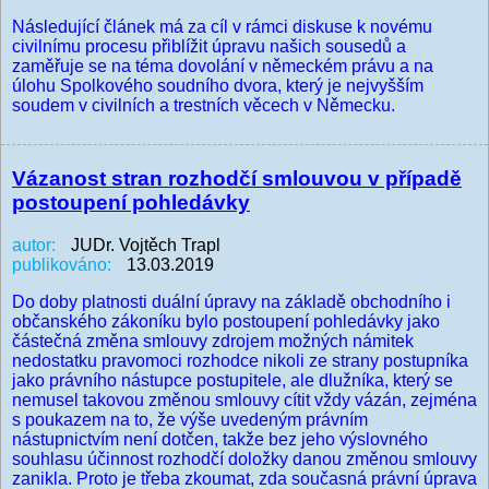
Následující článek má za cíl v rámci diskuse k novému
civilnímu procesu přiblížit úpravu našich sousedů a
zaměřuje se na téma dovolání v německém právu a na
úlohu Spolkového soudního dvora, který je nejvyšším
soudem v civilních a trestních věcech v Německu.
Vázanost stran rozhodčí smlouvou v případě
postoupení pohledávky
autor:
JUDr. Vojtěch Trapl
publikováno:
13.03.2019
Do doby platnosti duální úpravy na základě obchodního i
občanského zákoníku bylo postoupení pohledávky jako
částečná změna smlouvy zdrojem možných námitek
nedostatku pravomoci rozhodce nikoli ze strany postupníka
jako právního nástupce postupitele, ale dlužníka, který se
nemusel takovou změnou smlouvy cítit vždy vázán, zejména
s poukazem na to, že výše uvedeným právním
nástupnictvím není dotčen, takže bez jeho výslovného
souhlasu účinnost rozhodčí doložky danou změnou smlouvy
zanikla. Proto je třeba zkoumat, zda současná právní úprava