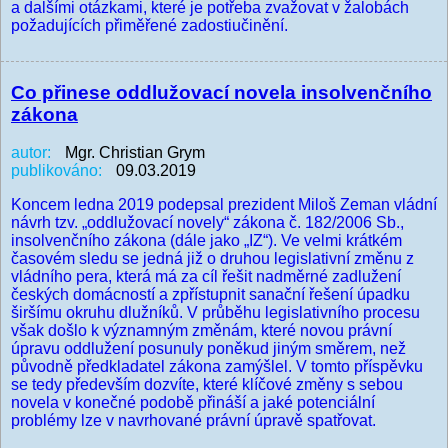
a dalšími otázkami, které je potřeba zvažovat v žalobách
požadujících přiměřené zadostiučinění.
Co přinese oddlužovací novela insolvenčního
zákona
autor:
Mgr. Christian Grym
publikováno:
09.03.2019
Koncem ledna 2019 podepsal prezident Miloš Zeman vládní
návrh tzv. „oddlužovací novely“ zákona č. 182/2006 Sb.,
insolvenčního zákona (dále jako „IZ“). Ve velmi krátkém
časovém sledu se jedná již o druhou legislativní změnu z
vládního pera, která má za cíl řešit nadměrné zadlužení
českých domácností a zpřístupnit sanační řešení úpadku
širšímu okruhu dlužníků. V průběhu legislativního procesu
však došlo k významným změnám, které novou právní
úpravu oddlužení posunuly poněkud jiným směrem, než
původně předkladatel zákona zamýšlel. V tomto příspěvku
se tedy především dozvíte, které klíčové změny s sebou
novela v konečné podobě přináší a jaké potenciální
problémy lze v navrhované právní úpravě spatřovat.