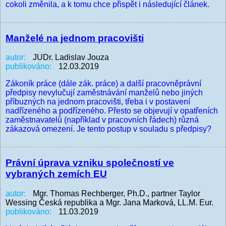
cokoli změnila, a k tomu chce přispět i následující článek.
Manželé na jednom pracovišti
autor:
JUDr. Ladislav Jouza
publikováno:
12.03.2019
Zákoník práce (dále zák. práce) a další pracovněprávní
předpisy nevylučují zaměstnávání manželů nebo jiných
příbuzných na jednom pracovišti, třeba i v postavení
nadřízeného a podřízeného. Přesto se objevují v opatřeních
zaměstnavatelů (například v pracovních řádech) různá
zákazová omezení. Je tento postup v souladu s předpisy?
Právní úprava vzniku společností ve
vybraných zemích EU
autor:
Mgr. Thomas Rechberger, Ph.D., partner Taylor
Wessing Česká republika a Mgr. Jana Marková, LL.M. Eur.
publikováno:
11.03.2019