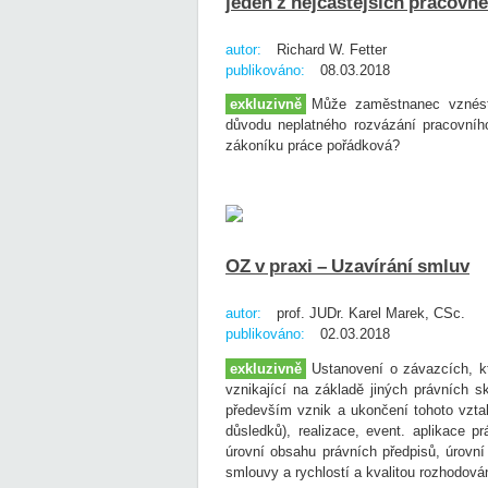
jeden z nejčastějších pracovn
autor:
Richard W. Fetter
publikováno:
08.03.2018
exkluzivně
Může zaměstnanec vznést
důvodu neplatného rozvázání pracovníh
zákoníku práce pořádková?
OZ v praxi – Uzavírání smluv
autor:
prof. JUDr. Karel Marek, CSc.
publikováno:
02.03.2018
exkluzivně
Ustanovení o závazcích, kt
vznikající na základě jiných právních s
především vznik a ukončení tohoto vzta
důsledků), realizace, event. aplikace 
úrovní obsahu právních předpisů, úrovn
smlouvy a rychlostí a kvalitou rozhodová