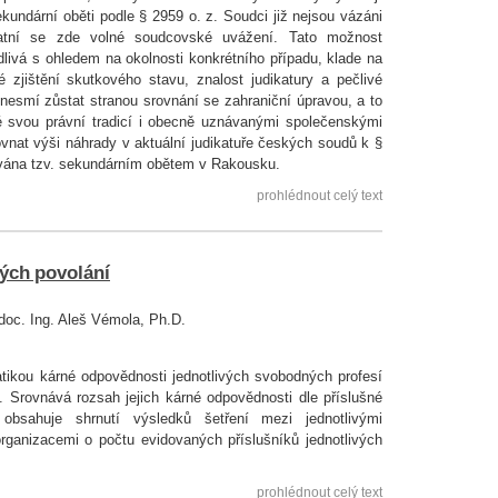
ekundární oběti podle § 2959 o. z. Soudci již nejsou vázáni
atní se zde volné soudcovské uvážení. Tato možnost
dlivá s ohledem na okolnosti konkrétního případu, klade na
zjištění skutkového stavu, znalost judikatury a pečlivé
nesmí zůstat stranou srovnání se zahraniční úpravou, a to
é svou právní tradicí i obecně uznávanými společenskými
ovnat výši náhrady v aktuální judikatuře českých soudů k §
návána tzv. sekundárním obětem v Rakousku.
prohlédnout celý text
ých povolání
doc. Ing. Aleš Vémola, Ph.D.
tikou kárné odpovědnosti jednotlivých svobodných profesí
i. Srovnává rozsah jejich kárné odpovědnosti dle příslušné
bsahuje shrnutí výsledků šetření mezi jednotlivými
ganizacemi o počtu evidovaných příslušníků jednotlivých
prohlédnout celý text