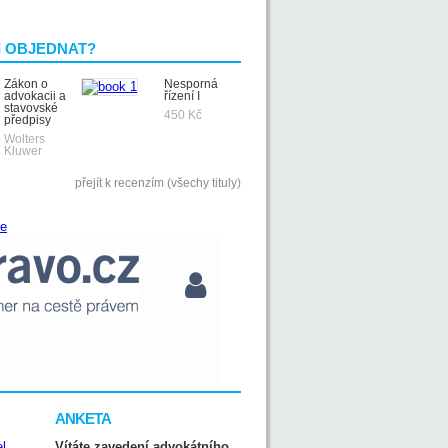
I OBJEDNAT?
Zákon o
Nesporná
advokacii a
řízení I
stavovské
450 Kč
předpisy
Wolters
Kluwer
přejít k recenzím (všechy tituly)
ANKETA
Vítáte zavedení advokátního