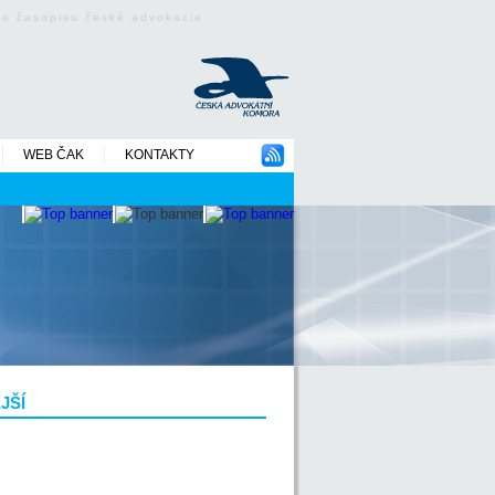
ého časopisu české advokacie
WEB ČAK
KONTAKTY
JŠÍ