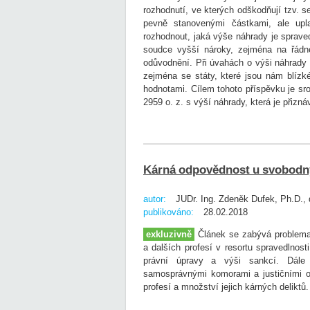
rozhodnutí, ve kterých odškodňují tzv. s
pevně stanovenými částkami, ale upl
rozhodnout, jaká výše náhrady je sprave
soudce vyšší nároky, zejména na řádné 
odůvodnění. Při úvahách o výši náhrady 
zejména se státy, které jsou nám blízk
hodnotami. Cílem tohoto příspěvku je sr
2959 o. z. s výší náhrady, která je přiz
Kárná odpovědnost u svobodn
autor:
JUDr. Ing. Zdeněk Dufek, Ph.D., 
publikováno:
28.02.2018
exkluzivně
Článek se zabývá problema
a dalších profesí v resortu spravedlnost
právní úpravy a výši sankcí. Dále o
samosprávnými komorami a justičními or
profesí a množství jejich kárných deliktů.