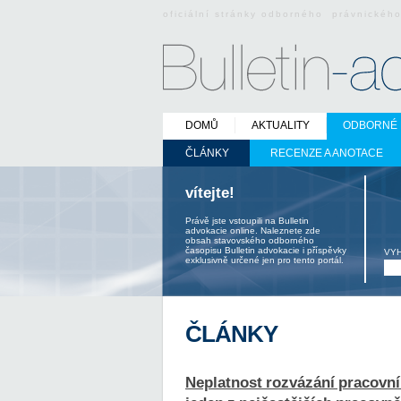
oficiální stránky odborného právnickéh
DOMŮ
AKTUALITY
ODBORNÉ 
ČLÁNKY
RECENZE A ANOTACE
vítejte!
Právě jste vstoupili na Bulletin
advokacie online. Naleznete zde
obsah stavovského odborného
časopisu Bulletin advokacie i příspěvky
VY
exklusivně určené jen pro tento portál.
ČLÁNKY
Neplatnost rozvázání pracovní