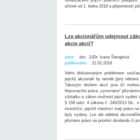
novelizacemi jiných právních předpisů
účinné od 1. ledna 2018 a připomenutí p
Lze akcionářům odejmout záko
akcie akcií?
autor:
doc. JUDr. Ivana Štenglová
publikováno:
21.02.2018
Velmi diskutovaným problémem současno
jejichž akcionáři by neměli (jen) některá
Takovým druhem akcií jsou (či mohou b
hlasovacího práva „vyrovnáno“ přiznáním pr
zůstatku a zákon možnost jejich vydání 
§ 158 odst. 4 zákona č. 240/2013 Sb., o 
investiční, jejichž vlastníci mají právo 
byly vydány. Lze ale odebrat akcionářům
přiznáno právo na prioritní dividendu či j