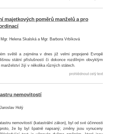
ní majetkových poměrů manželů a pro
ordinací
, Mgr. Helena Skalská a Mgr. Barbora Vrbíková
ém světě a zejména v dnes již velmi propojené Evropě
išnou státní příslušností či dokonce rozdílným obvyklým
manželství žijí v několika různých státech.
prohlédnout celý text
tastru nemovitostí
 Jaroslav Holý
tastru nemovitostí (katastrální zákon), byl od své účinnosti
k proto, že by byl špatně napsaný; změny jsou vynuceny