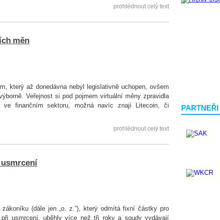
prohlédnout celý text
ních měn
em, který až donedávna nebyl legislativně uchopen, ovšem
 výborně. Veřejnost si pod pojmem virtuální měny zpravidla
jí ve finančním sektoru, možná navíc znají Litecoin, či
PARTNEŘI
prohlédnout celý text
 usmrcení
ákoníku (dále jen „o. z.“), který odmítá fixní částky pro
při usmrcení, uběhly více než tři roky a soudy vydávají