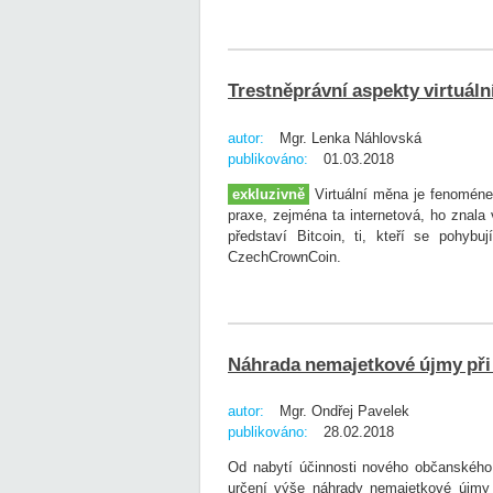
Trestněprávní aspekty virtuál
autor:
Mgr. Lenka Náhlovská
publikováno:
01.03.2018
exkluzivně
Virtuální měna je fenomén
praxe, zejména ta internetová, ho znala
představí Bitcoin, ti, kteří se pohybu
CzechCrownCoin.
Náhrada nemajetkové újmy při
autor:
Mgr. Ondřej Pavelek
publikováno:
28.02.2018
Od nabytí účinnosti nového občanského z
určení výše náhrady nemajetkové újmy 