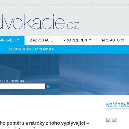
o časopisu české advokacie • oficiální stránky odborného právnick
PŘÍSPĚVKY
Z ADVOKACIE
PRO INZERENTY
PRO AUTORY
JUDIKATURA A STANOVISKA
HLEDAT NA WEBU
NEJČTENĚ
ho poměru a nároky z toho vyplývající –