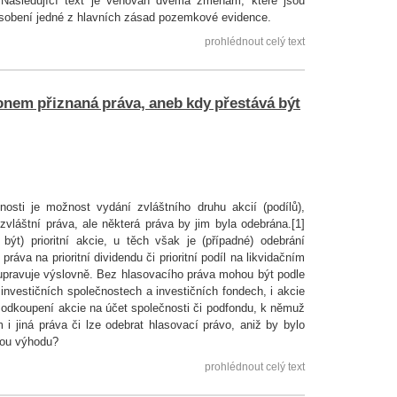
. Následující text je věnován dvěma změnám, které jsou
ůsobení jedné z hlavních zásad pozemkové evidence.
prohlédnout celý text
nem přiznaná práva, aneb kdy přestává být
sti je možnost vydání zvláštního druhu akcií (podílů),
 zvláštní práva, ale některá práva by jim byla odebrána.[1]
ýt) prioritní akcie, u těch však je (případné) odebrání
áva na prioritní dividendu či prioritní podíl na likvidačním
upravuje výslovně. Bez hlasovacího práva mohou být podle
investičních společnostech a investičních fondech, i akcie
na odkoupení akcie na účet společnosti či podfondu, k němuž
 i jiná práva či lze odebrat hlasovací právo, aniž by bylo
inou výhodu?
prohlédnout celý text