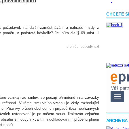
ě-právních sporů
CHCETE S
 požadavek na další zaměstnávání a náhradu mzdy z
o poměru v podstatě kdykoliv? Je lhůta dle § 69 odst. 1
prohlédnout celý text
eré vznikají ze smluv, se použijí přiměřeně i na závazky
kutečností. V rámci smluvního vztahu je vždy rozhodující
hu. Příznivý průběh obchodních případů (bez nepříznivých
právních ustanovení je po našem soudu limitován zejména
í obsahu smlouvy i kvalitním dokladováním průběhu plnění
ARCHIV BA
ní sporů.